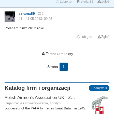
Lubię to
Śledź
1
Zgłoś
szrama89
2
#1
11.05.2013, 09:05
Polecam filmz 2012 roku
Lubię to
Zgłoś
Temat zamknięty
Strona
1
Katalog firm i organizacji
Dodaj wpis
Polish Airmen's Association UK - Związek Lotników Polskich WB
Organizacje i stowarzyszenia, Londyn
Successor of the PAFA formed in Great Britain in 1945.