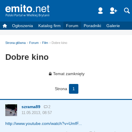
Ogłoszenia
Katalog firm
Forum
Poradniki
Galerie
Strona główna
Forum
Film
Dobre kino
Dobre kino
Temat zamknięty
Strona
1
szrama89
2
11.05.2013, 08:57
http://www.youtube.com/watch?v=UmfF...