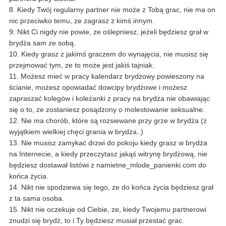
8. Kiedy Twój regularny partner nie może z Tobą grac, nie ma on
nic przeciwko temu, ze zagrasz z kimś innym.
9. Nikt Ci nigdy nie powie, ze oślepniesz, jeżeli będziesz grał w
brydża sam ze sobą.
10. Kiedy grasz z jakimś graczem do wynajęcia, nie musisz się
przejmować tym, ze to może jest jakiś tajniak.
11. Możesz mieć w pracy kalendarz brydżowy powieszony na
ścianie, możesz opowiadać dowcipy brydżowe i możesz
zapraszać kolegów i koleżanki z pracy na brydża nie obawiając
się o to, ze zostaniesz posądzony o molestowanie seksualne.
12. Nie ma chorób, które są rozsiewane przy grze w brydża (z
wyjątkiem wielkiej chęci grania w brydża..)
13. Nie musisz zamykać drzwi do pokoju kiedy grasz w brydża
na Internecie, a kiedy przeczytasz jakąś witrynę brydżową, nie
będziesz dostawał listówi z namietne_mlode_panienki.com do
końca życia.
14. Nikt nie spodziewa się tego, ze do końca życia będziesz grał
z ta sama osoba.
15. Nikt nie oczekuje od Ciebie, ze, kiedy Twojemu partnerowi
znudzi się brydż, to i Ty będziesz musiał przestać grac.