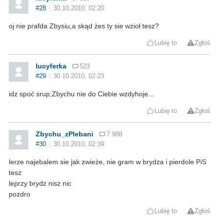
#28
30.10.2010, 02:20
oj nie prafda Zbysiu,a skąd żes ty sie wzioł tesz?
Lubię to
Zgłoś
lucyferka
523
#29
30.10.2010, 02:23
idz spoć srup,Zbychu nie do Ciebie wzdyhoje...
Lubię to
Zgłoś
Zbychu_zPlebani
7 988
#30
30.10.2010, 02:39
lerze najebalem sie jak zwieże, nie gram w brydza i pierdole PiS
tesz
leprzy brydz nisz nic
pozdro
Lubię to
Zgłoś