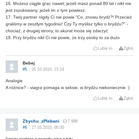
16. Możesz ciągle grac nawet, jeżeli masz ponad 80 lat i nikt nie
jest zszokowany, jeżeli im o tym powiesz.
17. Twój partner nigdy Ci nie powie "Co, znowu brydż?! Przecież
graliśmy w zeszłym tygodniu! Czy Ty myślisz tylko o brydżu?" -
chociaż, z drugiej strony, to akurat może się zdarzyć
18. Przy brydżu nikt Ci nie powie, że trzy osoby to za dużo
Lubię to
Zgłoś
Bebej
#5
25.10.2010, 23:24
Analogie
A różnice? - viagra pomaga w seksie, w brydżu niekoniecznie :)
Lubię to
Zgłoś
Zbychu_zPlebani
7 988
#6
27.10.2010, 00:00
lepszy partner z pszodu nisz z tyłu...