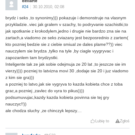
dellarte
#24
30.10.2010, 02:08
brydz i seks ,to synonimy))) pokazuje i demonstruje na vlasnym
przykladzie..viec jak gralem v szachy, to podryvanie szachistki,to
jak spotkanie z krokodylem,jedno i drugie nie bardzo zna sie na
zartach,a viadomo ze seks zviazany jest bezposrednio z zartem(
kto pozniej bedzie sie z ciebie smiual ze dales plame??)) viec
nauczylem sie brydza ,tylko na tyle ,by ciagle vyygryvac i
zapozanlem tam brydzystki.
Inteligente tak ze jak sobie odejmuja ze 20 lat ,to jeszcze sie im
vierzy)))) pozniej to latvizna movi 30 ,dodaje sie 20 i juz viadomo
z kim sie gra)))
a pozniej to latvo,jak sie vygryva to kazda kobieta chce z toba
grac,a pozniej ,zavlec do vyra to pikus))))
podsumuvujac,kazdy kazda kobieta povinna sie tej gry
nauczyc!!))
ale chodza sluchy ,ze chinczyk lepszy....
Lubię to
Zgłoś