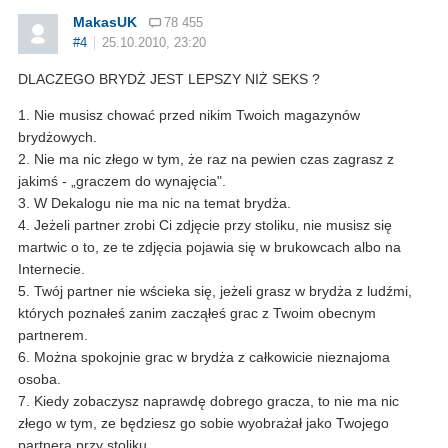
MakasUK
78 455
#4
25.10.2010, 23:20
DLACZEGO BRYDŻ JEST LEPSZY NIŻ SEKS ?
1. Nie musisz chować przed nikim Twoich magazynów
brydżowych.
2. Nie ma nic złego w tym, że raz na pewien czas zagrasz z
jakimś - „graczem do wynajęcia".
3. W Dekalogu nie ma nic na temat brydża.
4. Jeżeli partner zrobi Ci zdjęcie przy stoliku, nie musisz się
martwic o to, ze te zdjęcia pojawia się w brukowcach albo na
Internecie.
5. Twój partner nie wścieka się, jeżeli grasz w brydża z ludźmi,
których poznałeś zanim zacząłeś grac z Twoim obecnym
partnerem.
6. Można spokojnie grac w brydża z całkowicie nieznajoma
osoba.
7. Kiedy zobaczysz naprawdę dobrego gracza, to nie ma nic
złego w tym, ze będziesz go sobie wyobrażał jako Twojego
partnera przy stoliku.