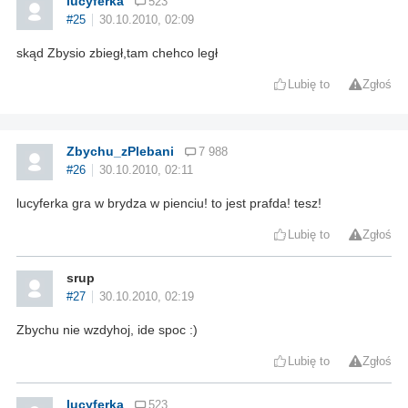
lucyferka
523
#25
30.10.2010, 02:09
skąd Zbysio zbiegł,tam chehco legł
Lubię to
Zgłoś
Zbychu_zPlebani
7 988
#26
30.10.2010, 02:11
lucyferka gra w brydza w pienciu! to jest prafda! tesz!
Lubię to
Zgłoś
srup
#27
30.10.2010, 02:19
Zbychu nie wzdyhoj, ide spoc :)
Lubię to
Zgłoś
lucyferka
523