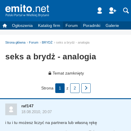
Ogłoszenia
Katalog firm
Forum
Poradniki
Galerie
Strona główna
Forum
BRYDŻ
seks a brydż - analogia
seks a brydż - analogia
Temat zamknięty
Strona
1
z
2
raf147
18.08.2010, 20:07
i tu i tu możesz liczyć na partnera lub własną rękę