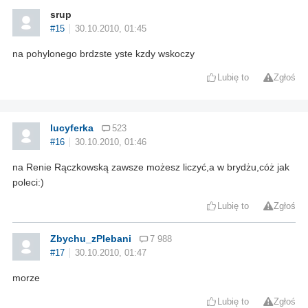
srup
#15
30.10.2010, 01:45
na pohylonego brdzste yste kzdy wskoczy
Lubię to
Zgłoś
lucyferka
523
#16
30.10.2010, 01:46
na Renie Rączkowską zawsze możesz liczyć,a w brydżu,cóż jak
poleci:)
Lubię to
Zgłoś
Zbychu_zPlebani
7 988
#17
30.10.2010, 01:47
morze
Lubię to
Zgłoś