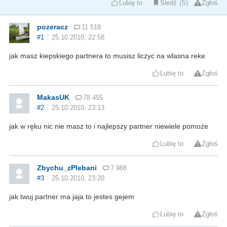
Lubię to
Śledź
5
Zgłoś
pozeracz
11 518
#1
25.10.2010, 22:58
jak masz kiepskiego partnera to musisz liczyc na wlasna reke
Lubię to
Zgłoś
MakasUK
78 455
#2
25.10.2010, 23:13
jak w ręku nic nie masz to i najlepszy partner niewiele pomoże
Lubię to
Zgłoś
Zbychu_zPlebani
7 988
#3
25.10.2010, 23:20
jak twuj partner ma jaja to jestes gejem
Lubię to
Zgłoś