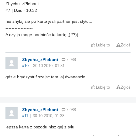
Zbychu_zPlebani
#7 | Dziś - 10:32
nie shylaj sie po karte jesli partner jest styłu...
------------------
A czy ja mogę podnieśc tą kartę ;)??))
Lubię to
Zgłoś
Zbychu_zPlebani
7 988
#10
30.10.2010, 01:31
gdzie brydzystuf szejsc tam jaj dwanascie
Lubię to
Zgłoś
Zbychu_zPlebani
7 988
#11
30.10.2010, 01:38
lepsza karta z pszodu nisz gej z tylu