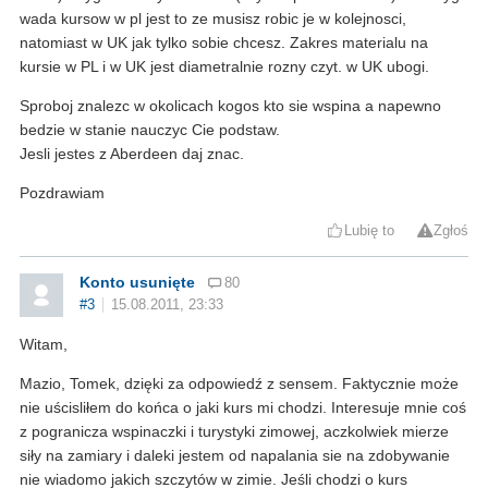
wada kursow w pl jest to ze musisz robic je w kolejnosci,
natomiast w UK jak tylko sobie chcesz. Zakres materialu na
kursie w PL i w UK jest diametralnie rozny czyt. w UK ubogi.
Sproboj znalezc w okolicach kogos kto sie wspina a napewno
bedzie w stanie nauczyc Cie podstaw.
Jesli jestes z Aberdeen daj znac.
Pozdrawiam
Lubię to
Zgłoś
Konto usunięte
80
#3
15.08.2011, 23:33
Witam,
Mazio, Tomek, dzięki za odpowiedź z sensem. Faktycznie może
nie uścisliłem do końca o jaki kurs mi chodzi. Interesuje mnie coś
z pogranicza wspinaczki i turystyki zimowej, aczkolwiek mierze
siły na zamiary i daleki jestem od napalania sie na zdobywanie
nie wiadomo jakich szczytów w zimie. Jeśli chodzi o kurs