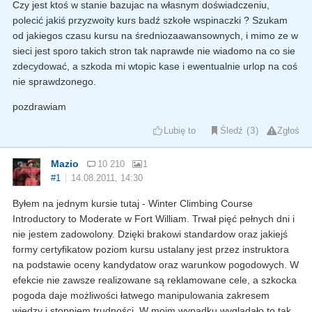
Czy jest ktoś w stanie bazujac na własnym doświadczeniu,
polecić jakiś przyzwoity kurs badź szkołe wspinaczki ? Szukam
od jakiegos czasu kursu na średniozaawansownych, i mimo ze w
sieci jest sporo takich stron tak naprawde nie wiadomo na co sie
zdecydować, a szkoda mi wtopic kase i ewentualnie urlop na coś
nie sprawdzonego.
pozdrawiam
Lubię to
Śledź
3
Zgłoś
Mazio
10 210
1
#1
14.08.2011, 14:30
Byłem na jednym kursie tutaj - Winter Climbing Course
Introductory to Moderate w Fort William. Trwał pięć pełnych dni i
nie jestem zadowolony. Dzięki brakowi standardow oraz jakiejś
formy certyfikatow poziom kursu ustalany jest przez instruktora
na podstawie oceny kandydatow oraz warunkow pogodowych. W
efekcie nie zawsze realizowane są reklamowane cele, a szkocka
pogoda daje możliwości łatwego manipulowania zakresem
wiedzy i stopniem trudności. W moim wypadku wyglądało to tak,