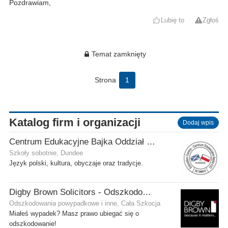
Pozdrawiam,
Lubię to
Zgłoś
Temat zamknięty
Strona
1
Katalog firm i organizacji
Dodaj wpis
Centrum Edukacyjne Bajka Oddział w Dundee
Szkoły sobotnie, Dundee
Język polski, kultura, obyczaje oraz tradycje.
Digby Brown Solicitors - Odszkodowania w Szkocji
Odszkodowania powypadkowe i inne, Cała Szkocja
Miałeś wypadek? Masz prawo ubiegać się o
odszkodowanie!