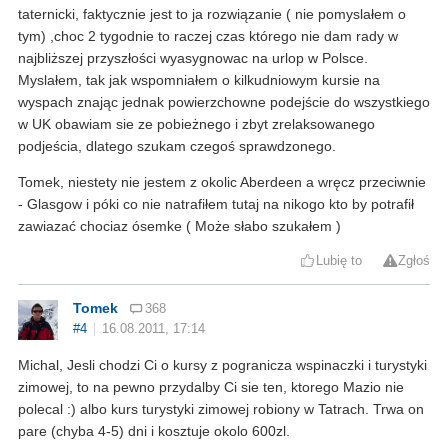
taternicki, faktycznie jest to ja rozwiązanie ( nie pomyslałem o
tym) ,choc 2 tygodnie to raczej czas którego nie dam rady w
najbliższej przyszłości wyasygnowac na urlop w Polsce.
Myslałem, tak jak wspomniałem o kilkudniowym kursie na
wyspach znając jednak powierzchowne podejście do wszystkiego
w UK obawiam sie ze pobieżnego i zbyt zrelaksowanego
podjeścia, dlatego szukam czegoś sprawdzonego.
Tomek, niestety nie jestem z okolic Aberdeen a wręcz przeciwnie
- Glasgow i póki co nie natrafiłem tutaj na nikogo kto by potrafił
zawiazać chociaz ósemke ( Może słabo szukałem )
Lubię to
Zgłoś
Tomek
368
#4
16.08.2011, 17:14
Michal, Jesli chodzi Ci o kursy z pogranicza wspinaczki i turystyki
zimowej, to na pewno przydalby Ci sie ten, ktorego Mazio nie
polecal :) albo kurs turystyki zimowej robiony w Tatrach. Trwa on
pare (chyba 4-5) dni i kosztuje okolo 600zl.