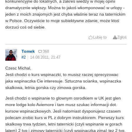
konkurencyjne do lokalnych, a zakres wiedzy w mojej opinii
dramatycznie większy. Można to jakoś wkomponować w urlopy -
jeden z moich znajomych jest chyba właśnie teraz na taternickim
w Polsce. Oczywiście to moje subiektywne zdanie, może ktoś
dorzuci coś od siebie.
Lubię to
Zgłoś
Tomek
368
#2
14.08.2011, 21:47
Czesc Michal,
Jesli chodzi o kurs wspinaczki, to musisz raczej sprecyzowac
jaka wspinaczka Cie interesuje. Sztuczna scianka, wspinaczka
skalkowa, letnia gorska czy zimowa gorska.
Jesli chodzi o wspinanie to glownym osrodkiem w UK jest glen
more lodge kolo Aviemore i tam musz szukac informacji dot.
kursow wspinaczkowych. Jesli natomiast dysponujesz czasem
polecam zrobic kurs w PL z dobrym instruktorem. Pierwszy kurs
skalkowy trwa tydzien, letni taternicki (czyli wspinanie w gorach
latem) 2 tyg i zimowy taternicki (czyli wspinaczka zima) tez 2 tyg.