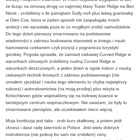
że licząc na zimową drogę co najmniej klasy Tower Ridge na Ben
Nevis - zrobiliśmy o ile pamiętam Gully no4 plus łatwą graniowkę
w Glen Coe, ktora w żaden sposob nie zaspakajała moich
ambicji i nie wyrastała poza to co mogłbym zrobić samodzielnie.
Do tego dzień pierwszy zmarnowano na podstawowe
wiadomości z zakresu budowania stanowisk w śniegu i nauki
hamowania czekanem czyli pozycji z pogranicza turystyki
gorskiej. Pogoda sprawiła, że zamiast ciekawej Curved Ridge w
warunkach zimowych zrobiliśmy nudną Curved Ridge w
warunkach deszczowych, a jeden dzień w ogole indoor z nauką
ciekawych technik linowych z zakresu podstawowego (nie
umiałem zjeżdżać i nauka tego elementu to chyba największy
sukces) i autoratownictwa (na moją prośbę) plus wizyta w
Kinlochleven gdzie wspinaliśmy się na lodowej ściance w
tamtejszym centrum wspinaczkowym. Nie uważam, że były to
zmarnowane pieniądze, ale oczekiwałem nieco więcej.
Moja konkluzja jest taka - zrob kurs skałkowy, a potem jeśli
chcesz i dasz radę taternicki w Polsce. Jest wielu dobrych
instruktorow (nie polecę bo sam nie zrobiłem) ceny