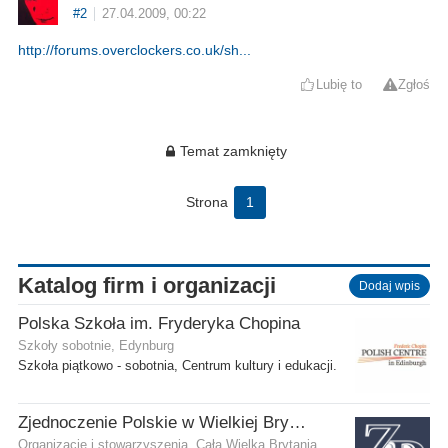
#2
27.04.2009, 00:22
http://forums.overclockers.co.uk/sh...
Lubię to
Zgłoś
Temat zamknięty
Strona
1
Katalog firm i organizacji
Dodaj wpis
Polska Szkoła im. Fryderyka Chopina
Szkoły sobotnie, Edynburg
Szkoła piątkowo - sobotnia, Centrum kultury i edukacji.
Zjednoczenie Polskie w Wielkiej Brytanii
Organizacje i stowarzyszenia, Cała Wielka Brytania