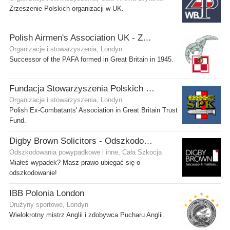
Zrzeszenie Polskich organizacji w UK.
Polish Airmen's Association UK - Związek Lotników Polskich WB
Organizacje i stowarzyszenia, Londyn
Successor of the PAFA formed in Great Britain in 1945.
Fundacja Stowarzyszenia Polskich Kombatantów w Wielkiej Brytanii
Organizacje i stowarzyszenia, Londyn
Polish Ex-Combatants' Association in Great Britain Trust
Fund.
Digby Brown Solicitors - Odszkodowania w Szkocji
Odszkodowania powypadkowe i inne, Cała Szkocja
Miałeś wypadek? Masz prawo ubiegać się o
odszkodowanie!
IBB Polonia London
Drużyny sportowe, Londyn
Wielokrotny mistrz Anglii i zdobywca Pucharu Anglii.