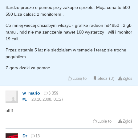
Bardzo prosze o pomoc przy zakupie sprzetu. Moja cena to 500-
550 L za calosc z monitorem .
Co mniej wiecej chcialbym wlozyc - grafike radeon hd4850 , 2 gb
ramu , hdd nie ma zanczenia nawet 160 wystarczy , wifi i monitor
19 cali.
Przez ostatnie 5 lat nie siedzialem w temacie i teraz sie troche
pogubilem .
Z gory dzeki za pomoc .
Lubię to
Śledź
3
Zgłoś
w_mario
3 359
#1
28.10.2008, 01:27
uffff
Lubię to
Zgłoś
Dr
13