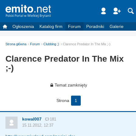
Ogłoszenia
Katalog firm
Forum
Poradniki
Galerie
Strona główna
Forum
Clubbing ;)
Clarence Predator In The Mix ;-)
Clarence Predator In The Mix
;-)
Temat zamknięty
Strona
1
kowal007
181
15.11.2012, 12:37