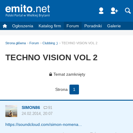
Ogłoszenia
Katalog firm
Forum
Poradniki
Galerie
Strona główna
Forum
Clubbing ;)
TECHNO VISION VOL 2
TECHNO VISION VOL 2
Temat zamknięty
Strona
1
SIMON86
91
24.02.2014, 20:07
https://soundcloud.com/simon-nomena...