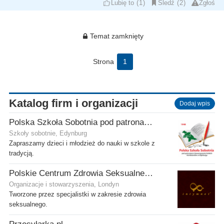
Lubię to
1
Śledź
2
Zgłoś
Temat zamknięty
Strona
1
Katalog firm i organizacji
Dodaj wpis
Polska Szkoła Sobotnia pod patronatem SPK w Edynburgu - Filia Stenhouse
Szkoły sobotnie, Edynburg
Zapraszamy dzieci i młodzież do nauki w szkole z
tradycją.
Polskie Centrum Zdrowia Seksualnego
Organizacje i stowarzyszenia, Londyn
Tworzone przez specjalistki w zakresie zdrowia
seksualnego.