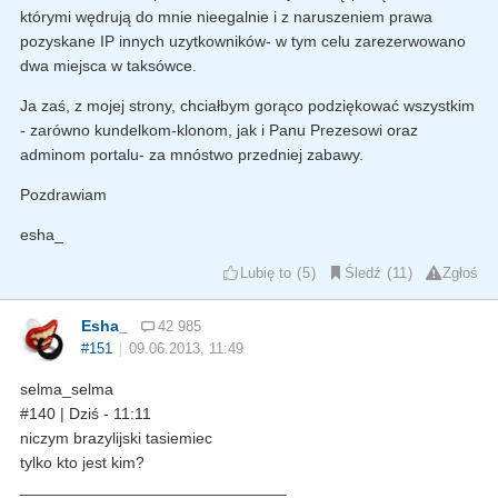
którymi wędrują do mnie nieegalnie i z naruszeniem prawa
pozyskane IP innych uzytkowników- w tym celu zarezerwowano
dwa miejsca w taksówce.
Ja zaś, z mojej strony, chciałbym gorąco podziękować wszystkim
- zarówno kundelkom-klonom, jak i Panu Prezesowi oraz
adminom portalu- za mnóstwo przedniej zabawy.
Pozdrawiam
esha_
Lubię to
5
Śledź
11
Zgłoś
Esha_
42 985
#151
09.06.2013, 11:49
selma_selma
#140 | Dziś - 11:11
niczym brazylijski tasiemiec
tylko kto jest kim?
______________________________