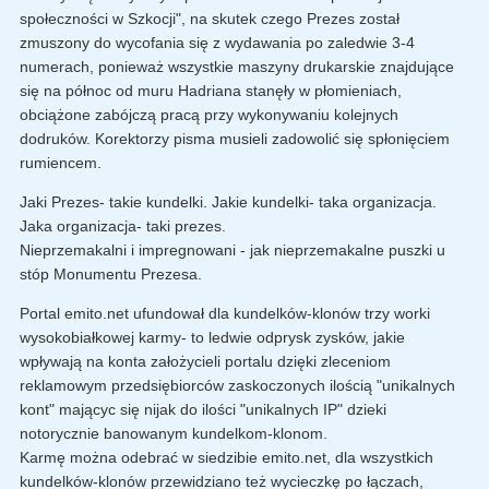
społeczności w Szkocji", na skutek czego Prezes został
zmuszony do wycofania się z wydawania po zaledwie 3-4
numerach, ponieważ wszystkie maszyny drukarskie znajdujące
się na północ od muru Hadriana stanęły w płomieniach,
obciążone zabójczą pracą przy wykonywaniu kolejnych
dodruków. Korektorzy pisma musieli zadowolić się spłonięciem
rumiencem.
Jaki Prezes- takie kundelki. Jakie kundelki- taka organizacja.
Jaka organizacja- taki prezes.
Nieprzemakalni i impregnowani - jak nieprzemakalne puszki u
stóp Monumentu Prezesa.
Portal emito.net ufundował dla kundelków-klonów trzy worki
wysokobiałkowej karmy- to ledwie odprysk zysków, jakie
wpływają na konta założycieli portalu dzięki zleceniom
reklamowym przedsiębiorców zaskoczonych ilością "unikalnych
kont" mającyc się nijak do ilości "unikalnych IP" dzieki
notorycznie banowanym kundelkom-klonom.
Karmę można odebrać w siedzibie emito.net, dla wszystkich
kundelków-klonów przewidziano też wycieczkę po łączach,