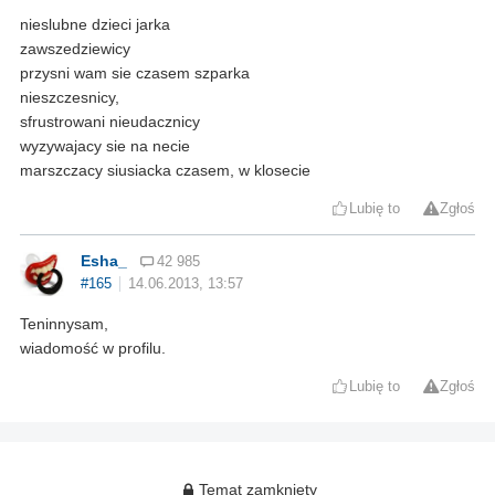
nieslubne dzieci jarka
zawszedziewicy
przysni wam sie czasem szparka
nieszczesnicy,
sfrustrowani nieudacznicy
wyzywajacy sie na necie
marszczacy siusiacka czasem, w klosecie
Lubię to
Zgłoś
Esha_
42 985
#165
14.06.2013, 13:57
Teninnysam,
wiadomość w profilu.
Lubię to
Zgłoś
Temat zamknięty