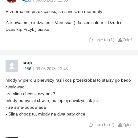
#155
09.06.2013, 12:38
Przebrnalem przez calosc, sa smieszne momenty.
Zartowalem, siedziales z Vanessa :) Ja siedzialem z Dżudi i
Dżesiką. Przybij piatke.
Lubię to
1
Zgłoś
srup
#156
09.06.2013, 12:45
mlody w pierdlu pierwszy raz i cos przeskrobal to starzy go bedo
cwelowac
-ze slina chcesz czy bez?
mlody pomyslal chwile, no lepiej nawilzyc jak juz
- ze slina-odpowiada
- Slina chodz tu, mlody na dwa baty chce
Lubię to
2
Zgłoś