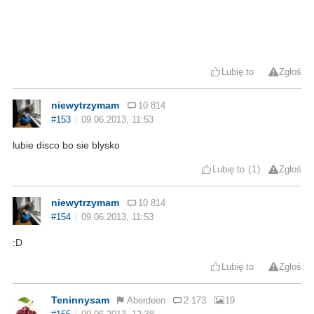
Lubię to
Zgłoś
niewytrzymam
10 814
#153
09.06.2013, 11:53
lubie disco bo sie blysko
Lubię to
1
Zgłoś
niewytrzymam
10 814
#154
09.06.2013, 11:53
:D
Lubię to
Zgłoś
Teninnysam
Aberdeen
2 173
19