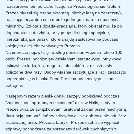
rozczarowaniem po cichu licząc, ze Prezes ogłosi się Królem-
Prezes okazał się osobą skromną, niezbyt łasą na zaszczyty),
realizując prywatne cele u boku jednego z bardzo opalonych
ministrów, Szkota z dziada-pradziada, który obiecał mu, że po
dopchaniu sie do żłobu, przygotuje dla niego specjalne,
nierozmakające puszki, które znajdą zastosowanie podczas
kolejnych akcji charytatywnych Prezesa.
Na imprezie pojawił się -według doniesień Prezesa- około 100
osób. Prezes, pochłonięty działaniami statutowymi, omyłkowo
policzył nie ludzi, lecz nogi- a i tak niektóre z nich zostały
policzone dwa razy. Osoby właśnie szczytujące z racji zaszczytu
pogrzania się w blasku Pana Prezesa nogi miały policzone
potrójnie.
Następnym razem pieski-kloniki zaczęły popiskiwać podczas
"zakończonej ogromnym sukcesem" akcji w Halls, kiedy to
Prezes wraz ze związkowcami uratował zakład przed niechybną
likwidacją, tym zaś, którzy zdecydowali się dobrowolnie odejść z
uratowanej przez Prezesa fabryki, Prezes osobiście wypłacił
odprawy pochodzące ze sprzedazy żarówek buchniętych z