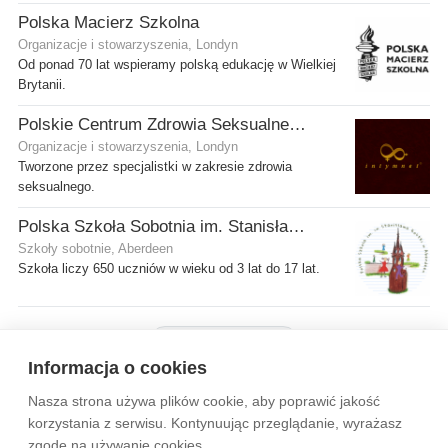
Polska Macierz Szkolna
Organizacje i stowarzyszenia, Londyn
Od ponad 70 lat wspieramy polską edukację w Wielkiej
Brytanii.
Polskie Centrum Zdrowia Seksualnego
Organizacje i stowarzyszenia, Londyn
Tworzone przez specjalistki w zakresie zdrowia
seksualnego.
Polska Szkoła Sobotnia im. Stanisława Kostki
Szkoły sobotnie, Aberdeen
Szkoła liczy 650 uczniów w wieku od 3 lat do 17 lat.
Pokaż więcej firm
Informacja o cookies
Nasza strona używa plików cookie, aby poprawić jakość
Wytyczne dla społeczności
Regulamin
Prywatność
korzystania z serwisu. Kontynuując przeglądanie, wyrażasz
zgodę na używanie cookies.
Reklama
Kontakt
Information in English