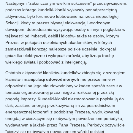
Następnym "zakonczonym wielkim sukcesem" przedsięwzięciem,
podczas którego kundelki-kloniki wykazały ponadprzeciętną
aktywność, było forumowe lobbowanie na rzecz niepodległej
Szkocji, kiedy to prezes błysnął elokwencją i wrodzonym
dowcipem, dobrodusznie wyzywając osoby o innym poglądzie w
tej kwestii od imbecyli, debili i idiotów- także te osoby, którym
Prezes, w pokojach uczelnianych akademików, w których
zamieszkiwali kończąc najlepsze polskie uczelnie, dokręcał
gniazdka elektryczne i wykręcał żarówki, aby liznąć trochę
wielkiego świata i poobcować z inteligencją.
Ostatnia aktywność kloników-kundelków zbiegła się z szeregiem
kłamstw i manipulacji
udowodnionych
mu przeze mnie w
odpowiedzi na jego nieudowodniony w żaden sposób zarzut w
temacie organizowanej przez niego a rozłożonej przez złą
pogodę imprezy. Kundelki-kloniki niezmordowanie popiskują do
dziś, zasilane energią przekazywaną im za posrednictwem
energetycznej fotografii z podobizną Prezesa, wydrukowanej
onegdaj w cieszącym się niebywałym powodzeniem periodyku,
wydawanym a jakże!- przez Pana Prezesa. Periodyk oczywiście
"cieszył się niebywałym powodzeniem wśród polskiej