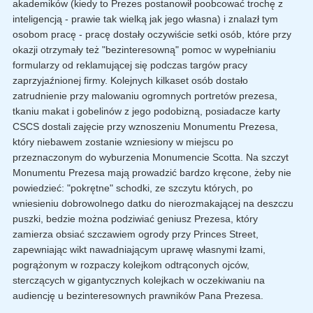
akademików (kiedy to Prezes postanowił poobcować trochę z
inteligencją - prawie tak wielką jak jego własna) i znalazł tym
osobom pracę - pracę dostały oczywiście setki osób, które przy
okazji otrzymały też "bezinteresowną" pomoc w wypełnianiu
formularzy od reklamującej się podczas targów pracy
zaprzyjaźnionej firmy. Kolejnych kilkaset osób dostało
zatrudnienie przy malowaniu ogromnych portretów prezesa,
tkaniu makat i gobelinów z jego podobizną, posiadacze karty
CSCS dostali zajęcie przy wznoszeniu Monumentu Prezesa,
który niebawem zostanie wzniesiony w miejscu po
przeznaczonym do wyburzenia Monumencie Scotta. Na szczyt
Monumentu Prezesa mają prowadzić bardzo kręcone, żeby nie
powiedzieć: "pokrętne" schodki, ze szczytu których, po
wniesieniu dobrowolnego datku do nierozmakającej na deszczu
puszki, bedzie można podziwiać geniusz Prezesa, który
zamierza obsiać szczawiem ogrody przy Princes Street,
zapewniając wikt nawadniającym uprawę własnymi łzami,
pogrążonym w rozpaczy kolejkom odtrąconych ojców,
sterczących w gigantycznych kolejkach w oczekiwaniu na
audiencję u bezinteresownych prawników Pana Prezesa.