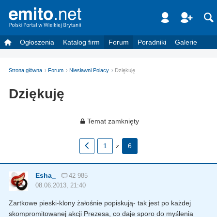
Ogłoszenia
Katalog firm
Forum
Poradniki
Galerie
Strona główna
Forum
Niesławni Polacy
Dziękuję
Dziękuję
Temat zamknięty
1
z
6
Esha_
42 985
08.06.2013, 21:40
Zartkowe pieski-klony żałośnie popiskują- tak jest po każdej
skompromitowanej akcji Prezesa, co daje sporo do myślenia