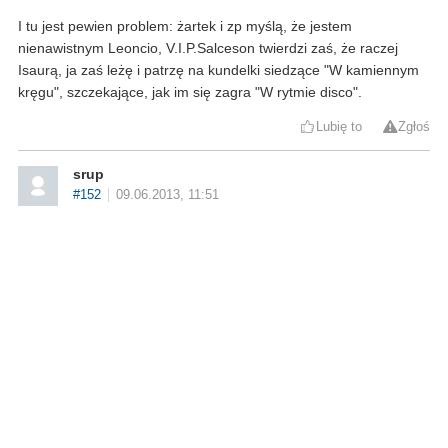
I tu jest pewien problem: żartek i zp myślą, że jestem
nienawistnym Leoncio, V.I.P.Salceson twierdzi zaś, że raczej
Isaurą, ja zaś leżę i patrzę na kundelki siedzące "W kamiennym
kręgu", szczekające, jak im się zagra "W rytmie disco".
Lubię to
Zgłoś
srup
#152
09.06.2013, 11:51