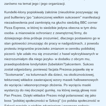
zarówno na temat jego i jego organizacji.
Kundelki-klony popiskiwały żałośnie (nieudolnie poszywając się
pod bullteriery )po "zakonczonej wielkim sukcesem" manifestacji
niezadowolenia pod zamkniętą na głucho siedzibą BBC corner
Pizza Express, w której to siedzibie jedyna obecna w tym dniu
osoba- a mianowicie ochroniarz z zewnętzrnej firmy, do
dzisiejszego dnia próbuje zrozumieć, dlaczego postawiono go w
stan gotowości zmuszając do pracy w nadgodzinach, z powodu
protestu imigrantów przeciwko zmianom w cenniku pobliskiej
pizzerii- tyle udało mu się zrozumieć z hasel wykrzykiwanych w
niezrozumiałym dla niego jezyku- w dodatku z obcym mu,
prawdopodobnie londyńskim (lubelskim?)akcentem. Sukces
został odgwizdany, ponieważ facjata Prezesa pojawiła się w
"Scotsmanie", na kolumnach dla dzieci, na okolicznościowej,
tekturowej wkładce zawierajacej wzory masek halloweenowych
do wycięcia i własnoręcznego złożenia. Po wycięciu maski
wystarczy do niej doczepić gumkę, na której swoją głowę nosi
Pan Prezes. Dzięki wkładce Prezes mógł polansować się jako
boss "polskiej społeczności w Szkocji" (co polska społeczność w
Szkocji przyjeła z wielkim zdumieniem i pewnego rodzaju