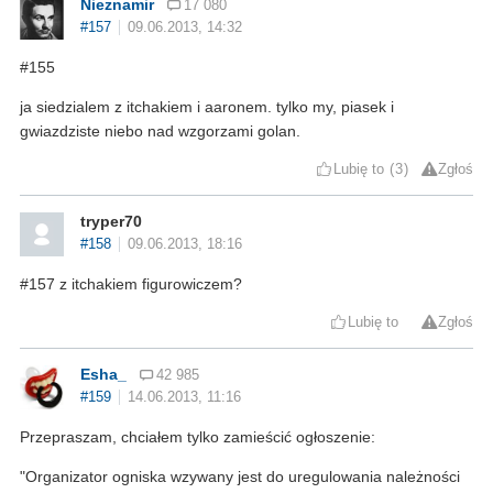
Nieznamir
17 080
#157
09.06.2013, 14:32
#155
ja siedzialem z itchakiem i aaronem. tylko my, piasek i
gwiazdziste niebo nad wzgorzami golan.
Lubię to
3
Zgłoś
tryper70
#158
09.06.2013, 18:16
#157 z itchakiem figurowiczem?
Lubię to
Zgłoś
Esha_
42 985
#159
14.06.2013, 11:16
Przepraszam, chciałem tylko zamieścić ogłoszenie:
"Organizator ogniska wzywany jest do uregulowania należności