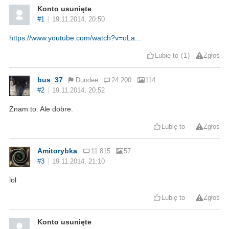
Konto usunięte
#1
19.11.2014, 20:50
https://www.youtube.com/watch?v=oLa...
Lubię to
1
Zgłoś
bus_37
Dundee
24 200
114
#2
19.11.2014, 20:52
Znam to. Ale dobre.
Lubię to
Zgłoś
Amitorybka
11 815
57
#3
19.11.2014, 21:10
lol
Lubię to
Zgłoś
Konto usunięte