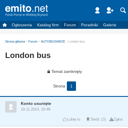
Ogłoszenia
Katalog firm
Forum
Poradniki
Galerie
Strona główna
Forum
AUTOBUSIARZE
London bus
London bus
Temat zamknięty
Strona
1
Konto usunięte
19.11.2014, 20:48
Lubię to
Śledź
3
Zgłoś