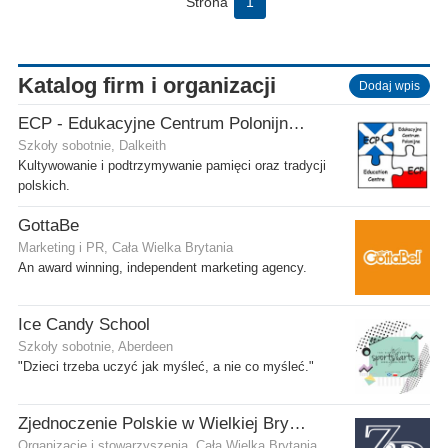
Strona
1
Katalog firm i organizacji
Dodaj wpis
ECP - Edukacyjne Centrum Polonijne SCIO - Dalkeith
Szkoły sobotnie, Dalkeith
Kultywowanie i podtrzymywanie pamięci oraz tradycji
polskich.
GottaBe
Marketing i PR, Cała Wielka Brytania
An award winning, independent marketing agency.
Ice Candy School
Szkoły sobotnie, Aberdeen
"Dzieci trzeba uczyć jak myśleć, a nie co myśleć."
Zjednoczenie Polskie w Wielkiej Brytanii
Organizacje i stowarzyszenia, Cała Wielka Brytania