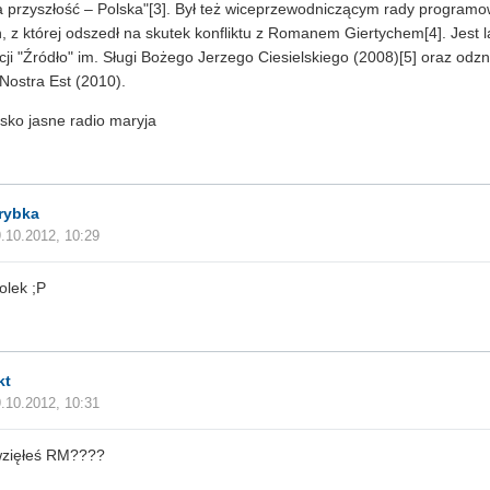
 przyszłość – Polska"[3]. Był też wiceprzewodniczącym rady programow
, z której odszedł na skutek konfliktu z Romanem Giertychem[4]. Jest
ji "Źródło" im. Sługi Bożego Jerzego Ciesielskiego (2008)[5] oraz odz
Nostra Est (2010).
tsko jasne radio maryja
rybka
.10.2012, 10:29
olek ;P
kt
.10.2012, 10:31
wzięłeś RM????