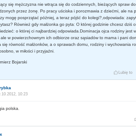
ący się mężczyzna nie wtrąca się do codziennych, bieżących spraw dom
zonych przez żonę. Po pracy uściska i porozmawia z dziećmi, ale na p
czy mogę posprzątać później, a teraz pójść do kolegi?,odpowiada: zap
ytasz? Również gdy małżonka go pyta: O której godzinie chcesz dziś ob
edzieć: o której ci najbardziej odpowiada.Dominacja ojca rodziny jest
, ale w powierzchownym ich odbiorze oraz sąsiadów to mama i pani do
 się równość małżonków, a o sprawach domu, rodziny i wychowania r
osobno, w miłości i przyjaźni.
mierz Bojarski
Lubię to
rybka
.10.2012, 10:23
gia polska.
x