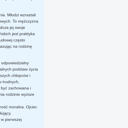
nia. Młodzi wzrastali
nowych. To mężczyzna
dcza jej swoje
skich jest praktyka
udowej często
azując na rodzinę
 i odpowiedzialny
ialnych podstaw życia
rszych chłopców i
w trudnych,
a być zachowana i
ia rodzinie wyższe
lność moralna. Ojciec
łujący,
y w pierwszej