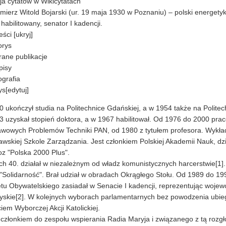
ja cytatów w Wikicytatach
mierz Witold Bojarski (ur. 19 maja 1930 w Poznaniu) – polski energetyk,
 habilitowany, senator I kadencji.
eści [ukryj]
orys
ane publikacje
pisy
ografia
ys[edytuj]
 ukończył studia na Politechnice Gdańskiej, a w 1954 także na Politec
 uzyskał stopień doktora, a w 1967 habilitował. Od 1976 do 2000 prac
wowych Problemów Techniki PAN, od 1980 z tytułem profesora. Wykła
wskiej Szkole Zarządzania. Jest członkiem Polskiej Akademii Nauk, dz
z "Polska 2000 Plus".
ch 40. działał w niezależnym od władz komunistycznych harcerstwie[1]
Solidarność". Brał udział w obradach Okrągłego Stołu. Od 1989 do 19
tu Obywatelskiego zasiadał w Senacie I kadencji, reprezentując woje
yskie[2]. W kolejnych wyborach parlamentarnych bez powodzenia ubiega
iem Wyborczej Akcji Katolickiej.
 członkiem do zespołu wspierania Radia Maryja i związanego z tą rozg