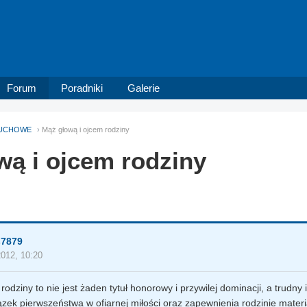
Forum
Poradniki
Galerie
UCHOWE
Mąż głową i ojcem rodziny
wą i ojcem rodziny
s7879
2012, 10:20
rodziny to nie jest żaden tytuł honorowy i przywilej dominacji, a trudny
zek pierwszeństwa w ofiarnej miłości oraz zapewnienia rodzinie mater