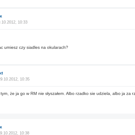
x
.10.2012, 10:33
ac umiesz czy siadles na okularach?
kt
29.10.2012, 10:35
Z tym, że ja go w RM nie słyszałem. Albo rzadko sie udziela, albo ja za r
x
9.10.2012, 10:38