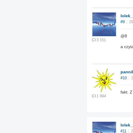
lolek_
#9
29
@8
3 151
a czyt
panni
#10
fakt. 
1 994
lolek_
#11
2