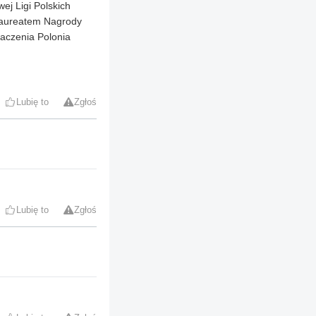
ej Ligi Polskich
 laureatem Nagrody
naczenia Polonia
Lubię to
Zgłoś
Lubię to
Zgłoś