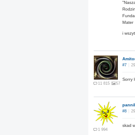
"Nasza
Rodzin
Fundac
Mater 
i wszy
Amito
#7
29
Sorry l
11 815
57
panni
#8
29
skad 
1 994