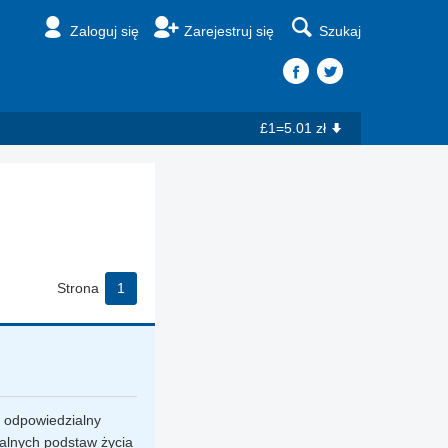
Zaloguj się
Zarejestruj się
Szukaj
£1=5.01 zł
Strona
1
 i odpowiedzialny
ialnych podstaw życia