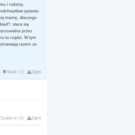
u i rodziny,
odchwytliwe pytanie:
ytaj mamę, dlaczego
iad?, stara się
 wyczuwalna przez
mu tu rządzi. W tym
ozmawiają razem ze
Śledź
7
Zgłoś
Lubię to
1
Zgłoś