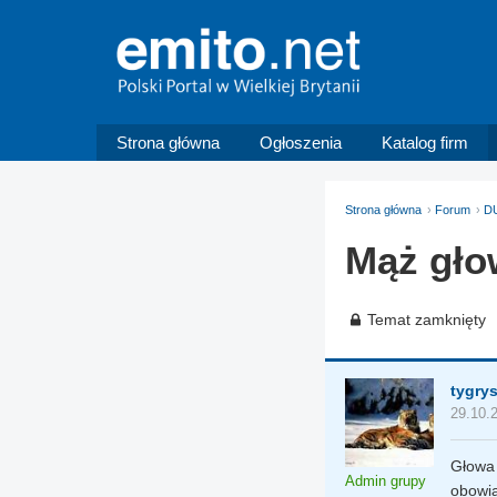
Strona główna
Ogłoszenia
Katalog firm
Strona główna
Forum
D
Mąż gło
Temat zamknięty
tygry
29.10.
Głowa 
Admin grupy
obowią