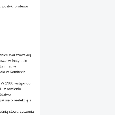
 polityk, profesor
hnice Warszawskiej.
ował w Instytucie
da m.in. w
iała w Komitecie
. W 1980 wstąpił do
91 z ramienia
wództwo
ł się o reelekcję z
łośnią stowarzyszenia