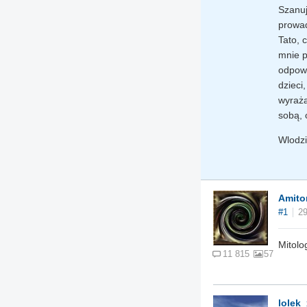
Szanuj
prowad
Tato, 
mnie p
odpowi
dzieci
wyraża
sobą, 
Wlodzi
Amito
#1
29
Mitolo
11 815
57
lolek_