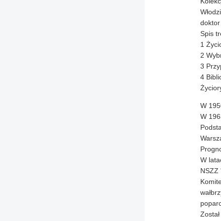
Kolekc
Włodzi
doktor
Spis tr
1 Życi
2 Wybr
3 Przy
4 Bibli
Życior
W 1950
W 1963
Podsta
Warsza
Progno
W lata
NSZZ "
Komite
wałbrz
poparc
Został