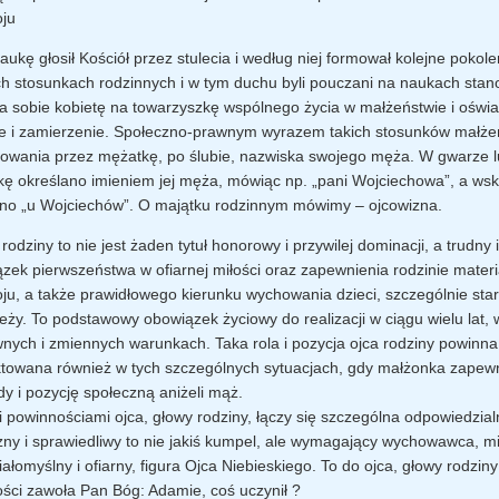
oju
aukę głosił Kościół przez stulecia i według niej formował kolejne pokole
ch stosunkach rodzinnych i w tym duchu byli pouczani na naukach sta
a sobie kobietę na towarzyszkę wspólnego życia w małżeństwie i oświa
e i zamierzenie. Społeczno-prawnym wyrazem takich stosunków małżeń
owania przez mężatkę, po ślubie, nazwiska swojego męża. W gwarze l
ę określano imieniem jej męża, mówiąc np. „pani Wojciechowa”, a wsk
o „u Wojciechów”. O majątku rodzinnym mówimy – ojcowizna.
rodziny to nie jest żaden tytuł honorowy i przywilej dominacji, a trudny
zek pierwszeństwa w ofiarnej miłości oraz zapewnienia rodzinie mater
oju, a także prawidłowego kierunku wychowania dzieci, szczególnie sta
eży. To podstawowy obowiązek życiowy do realizacji w ciągu wielu lat, 
nych i zmiennych warunkach. Taka rola i pozycja ojca rodziny powinn
towana również w tych szczególnych sytuacjach, gdy małżonka zapewn
y i pozycję społeczną aniżeli mąż.
 i powinnościami ojca, głowy rodziny, łączy się szczególna odpowiedzia
zny i sprawiedliwy to nie jakiś kumpel, ale wymagający wychowawca, mi
ałomyślny i ofiarny, figura Ojca Niebieskiego. To do ojca, głowy rodzin
ości zawoła Pan Bóg: Adamie, coś uczynił ?