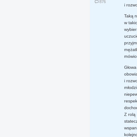
876
i rozw
Taką n
w taki
wybier
uczuci
przyjm
mężatk
mówion
Głowa 
obowią
i rozw
młodzi
niepew
respek
dochod
Z rolą
statec
wspani
kolejn