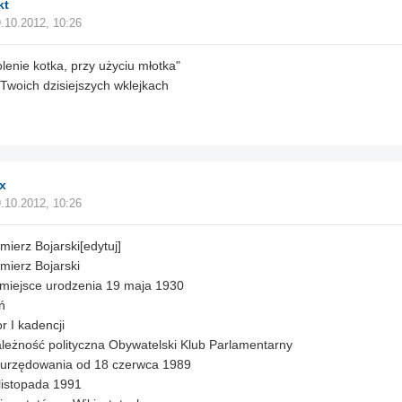
kt
.10.2012, 10:26
olenie kotka, przy użyciu młotka"
Twoich dzisiejszych wklejkach
x
.10.2012, 10:26
mierz Bojarski[edytuj]
mierz Bojarski
 miejsce urodzenia 19 maja 1930
ń
r I kadencji
leżność polityczna Obywatelski Klub Parlamentarny
 urzędowania od 18 czerwca 1989
listopada 1991