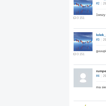
#2
29
1wszy
3 151
lolek_
#3
29
guuupi
3 151
rumpel
#4
29
ma sie