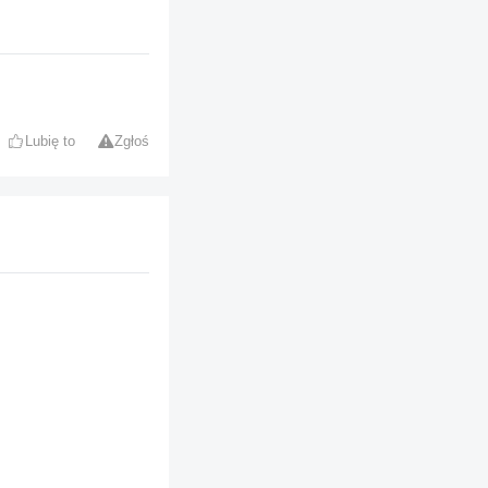
Lubię to
Zgłoś