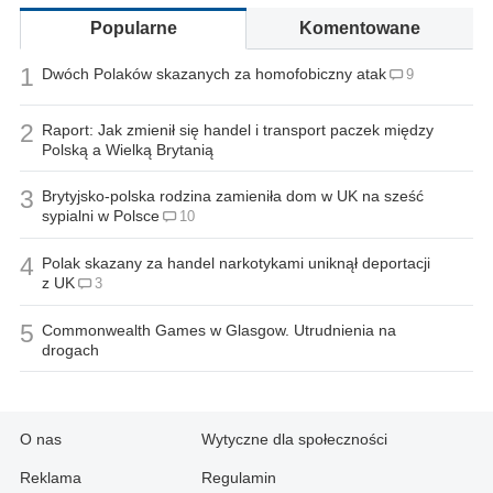
Popularne
Komentowane
1
Dwóch Polaków skazanych za homofobiczny atak
9
2
Raport: Jak zmienił się handel i transport paczek między
Polską a Wielką Brytanią
3
Brytyjsko-polska rodzina zamieniła dom w UK na sześć
sypialni w Polsce
10
4
Polak skazany za handel narkotykami uniknął deportacji
z UK
3
5
Commonwealth Games w Glasgow. Utrudnienia na
drogach
O nas
Wytyczne dla społeczności
Reklama
Regulamin