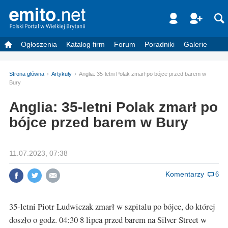
Ogłoszenia
Katalog firm
Forum
Poradniki
Galerie
Strona główna
Artykuły
Anglia: 35-letni Polak zmarł po bójce przed barem w
Bury
Anglia: 35-letni Polak zmarł po
bójce przed barem w Bury
11.07.2023, 07:38
Komentarzy
6
35-letni Piotr Ludwiczak zmarł w szpitalu po bójce, do której
doszło o godz. 04:30 8 lipca przed barem na Silver Street w