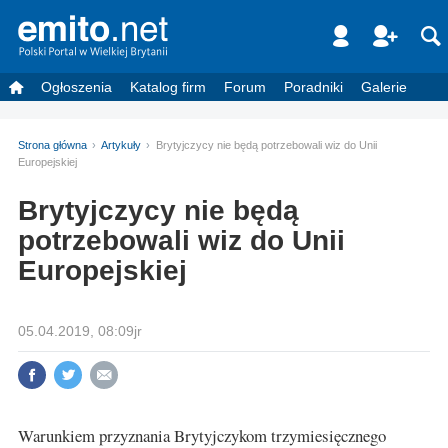
Ogłoszenia
Katalog firm
Forum
Poradniki
Galerie
Strona główna
Artykuły
Brytyjczycy nie będą potrzebowali wiz do Unii
Europejskiej
Brytyjczycy nie będą
potrzebowali wiz do Unii
Europejskiej
05.04.2019, 08:09jr
Warunkiem przyznania Brytyjczykom trzymiesięcznego