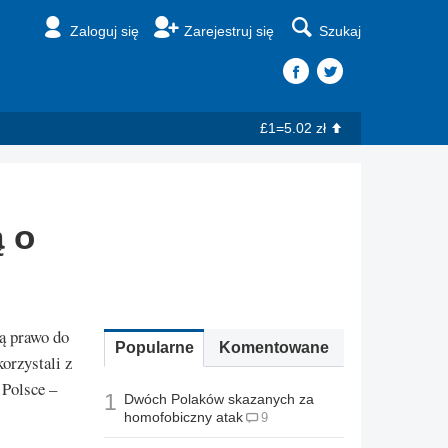
Zaloguj się
Zarejestruj się
Szukaj
£1=5.02 zł
ą o
ją prawo do
Popularne
Komentowane
orzystali z
 Polsce –
1
Dwóch Polaków skazanych za
homofobiczny atak
9