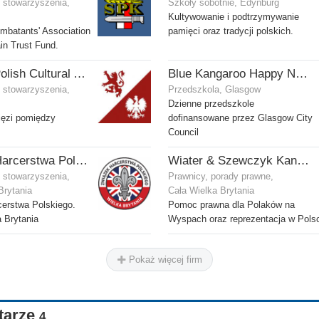
i stowarzyszenia,
Szkoły sobotnie, Edynburg
Kultywowanie i podtrzymywanie
mbatants' Association
pamięci oraz tradycji polskich.
ain Trust Fund.
Scottish Polish Cultural Association
Blue Kangaroo Happy Nursery
i stowarzyszenia,
Przedszkola, Glasgow
Dzienne przedszkole
ęzi pomiędzy
dofinansowane przez Glasgow City
Council
Związek Harcerstwa Polskiego w Wielkiej Brytanii
Wiater & Szewczyk Kancelaria Adwokacka
i stowarzyszenia,
Prawnicy, porady prawne,
Brytania
Cała Wielka Brytania
erstwa Polskiego.
Pomoc prawna dla Polaków na
 Brytania
Wyspach oraz reprezentacja w Pols
Pokaż więcej firm
tarze
4