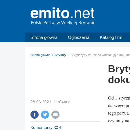
Strona główna
Ogłoszenia
Katalog firm
Strona główna
Artykuły
Brytyjczycy w Polsce wnioskują o dokum
Bryt
dok
Od 1 styczn
28.06.2021, 11:04ark
dalszego po
tego prawa
czytamy na
Komentarzy
4