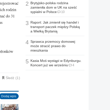
rejestrować
2
Brytyjsko-polska rodzina
zamieniła dom w UK na sześć
ich rodzin
sypialni w Polsce
10
nać do 31
as
3
Raport: Jak zmienił się handel i
transport paczek między Polską
a Wielką Brytanią
4
Sprawca przemocy domowej
może stracić prawo do
członków
mieszkania
5
Kasia Moś wystąpi w Edynburgu.
Koncert już we wrześniu
4
Śledź
1
Dodaj wpis