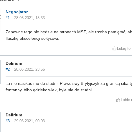
Negocjator
#1
28.06.2021, 18:33
Zapewne tego nie będzie na stronach MSZ, ale trzeba pamiętać, ab
flaszkę ekscelencji sołtysowi.
Lubię to
Delirium
#2
28.06.2021, 23:56
...i nie nasikać mu do studni. Prawdziwy Brytyjczyk za granicą sika t
fontanny. Albo gdziekolwiek, byle nie do studni.
Lubię 
Delirium
#3
29.06.2021, 00:03