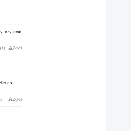
y przynieść
1
Zgłoś
ylko do
to
Zgłoś