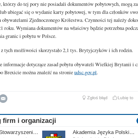
, którzy do tej pory nie posiadali dokumentów pobytowych, mogą za
lub ubiegać się o wydanie karty pobytowej, w tym dla członków swo
h obywatelami Zjednoczonego Królestwa. Czynności tej należy doko
21 roku. Wymiana dokumentów na właściwy będzie potrzebna podcz
ia granic i pobytu w Polsce.
z tych możliwości skorzystało 2,1 tys. Brytyjczyków i ich rodzin.
 informacje dotyczące zasad pobytu obywateli Wielkiej Brytanii i 
po Brexicie można znaleźć na stronie
udsc.gov.pl
.
Zgłoś błąd
Lubię to
 firm i organizacji
Fundacja Stowarzyszenia Polskich Kombatantów w Wielkiej Brytanii
Akademia Języka Polskiego im. gen. Stanisława Maczka przy ECP