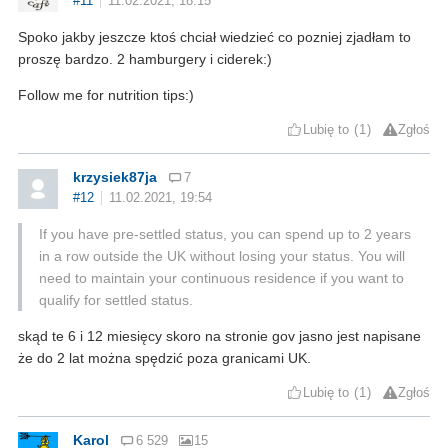
#11
11.02.2021, 18:15
Spoko jakby jeszcze ktoś chciał wiedzieć co pozniej zjadłam to
proszę bardzo. 2 hamburgery i ciderek:)
Follow me for nutrition tips:)
Lubię to
1
Zgłoś
krzysiek87ja
7
#12
11.02.2021, 19:54
If you have pre-settled status, you can spend up to 2 years
in a row outside the UK without losing your status. You will
need to maintain your continuous residence if you want to
qualify for settled status.
skąd te 6 i 12 miesięcy skoro na stronie gov jasno jest napisane
że do 2 lat można spędzić poza granicami UK.
Lubię to
1
Zgłoś
Karol
6 529
15