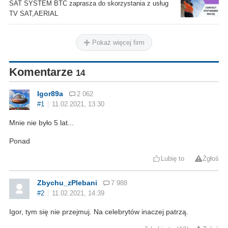
SAT SYSTEM BTC zaprasza do skorzystania z usług
TV SAT,AERIAL
Pokaż więcej firm
Komentarze
14
Igor89a
2 062
#1
11.02.2021, 13:30
Mnie nie było 5 lat...
Ponad
Lubię to
Zgłoś
Zbychu_zPlebani
7 988
#2
11.02.2021, 14:39
Igor, tym się nie przejmuj. Na celebrytów inaczej patrzą.