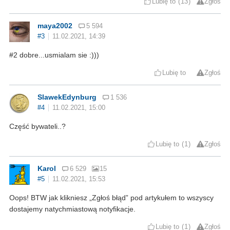
Lubię to
13
Zgłoś
maya2002
5 594
#3
11.02.2021, 14:39
#2 dobre...usmialam sie :)))
Lubię to
Zgłoś
SlawekEdynburg
1 536
#4
11.02.2021, 15:00
Część bywateli..?
Lubię to
1
Zgłoś
Karol
6 529
15
#5
11.02.2021, 15:53
Oops! BTW jak klikniesz „Zgłoś błąd” pod artykułem to wszyscy
dostajemy natychmiastową notyfikacje.
Lubię to
1
Zgłoś