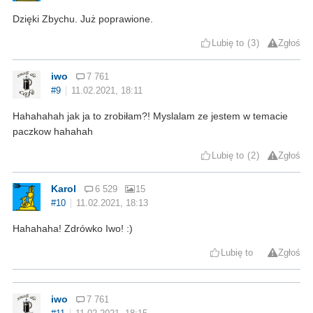
Dzięki Zbychu. Już poprawione.
Lubię to
3
Zgłoś
iwo
7 761
#9
11.02.2021, 18:11
Hahahahah jak ja to zrobiłam?! Myslalam ze jestem w temacie
paczkow hahahah
Lubię to
2
Zgłoś
Karol
6 529
15
#10
11.02.2021, 18:13
Hahahaha! Zdrówko Iwo! :)
Lubię to
Zgłoś
iwo
7 761