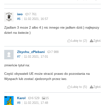
iwo
7 761
#6
11.02.2021, 16:57
Zjadlam 3 moze 2 albo 4:) nic innego nie jadłam dziś:) najlepszy
dzień na świecie:)
Lubię to
2
Zgłoś
Zbychu_zPlebani
7 988
#7
11.02.2021, 17:01
zmieńcie tytuł na:
Część obywateli UE może stracić prawo do pozostania na
Wyspach lub zostać zjedzonych przez iwo.
Lubię to
5
Zgłoś
Karol
6 529
15
#8
11.02.2021, 17:48