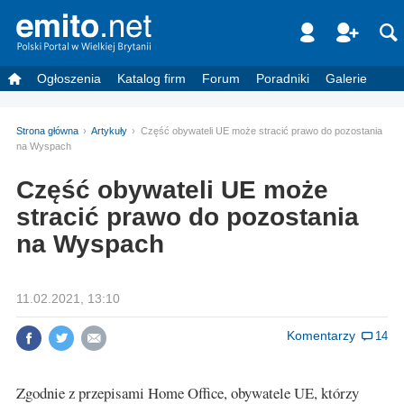
Ogłoszenia
Katalog firm
Forum
Poradniki
Galerie
Strona główna
Artykuły
Część obywateli UE może stracić prawo do pozostania
na Wyspach
Część obywateli UE może
stracić prawo do pozostania
na Wyspach
11.02.2021, 13:10
Komentarzy
14
Zgodnie z przepisami Home Office, obywatele UE, którzy