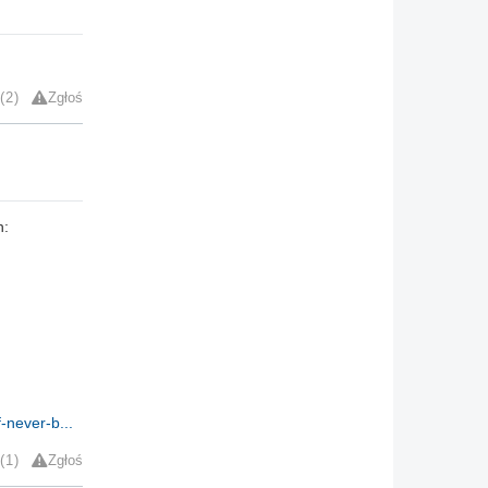
2
Zgłoś
h:
f-never-b...
1
Zgłoś