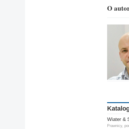
O auto
Katalog
Prawnicy, po