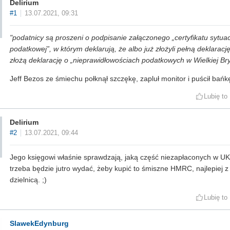
Delirium
#1
13.07.2021, 09:31
"podatnicy są proszeni o podpisanie załączonego „certyfikatu sytuac
podatkowej”, w którym deklarują, że albo już złożyli pełną deklarację
złożą deklarację o „nieprawidłowościach podatkowych w Wielkiej Bry
Jeff Bezos ze śmiechu połknął szczękę, zapluł monitor i puścił bań
Lubię to
Delirium
#2
13.07.2021, 09:44
Jego księgowi właśnie sprawdzają, jaką część niezapłaconych w U
trzeba będzie jutro wydać, żeby kupić to śmiszne HMRC, najlepiej z
dzielnicą. ;)
Lubię to
SlawekEdynburg