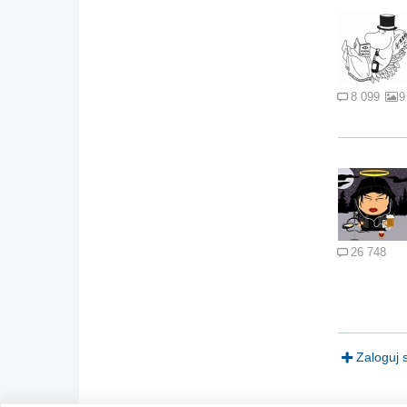
8 099
9
26 748
Zaloguj 