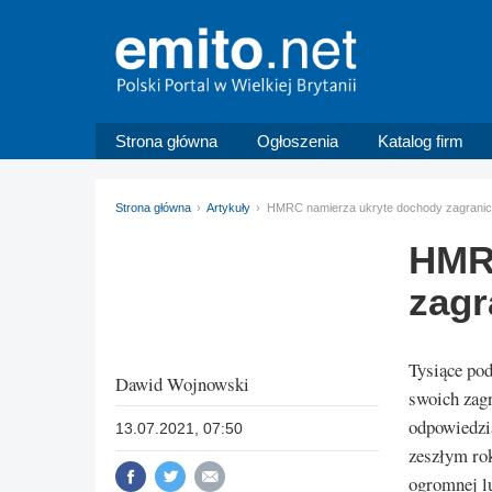
Strona główna
Ogłoszenia
Katalog firm
Strona główna
Artykuły
HMRC namierza ukryte dochody zagraniczn
HMRC
zagr
Tysiące pod
Dawid Wojnowski
swoich zagr
odpowiedzia
13.07.2021, 07:50
zeszłym ro
ogromnej lu