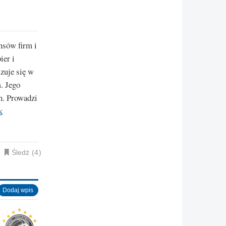
nsów firm i
ier i
zuje się w
. Jego
h. Prowadzi
k
Śledź
4
Dodaj wpis