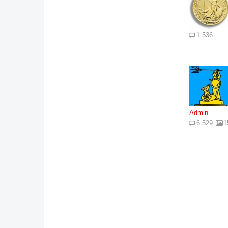
1 536
Admin
6 529
1