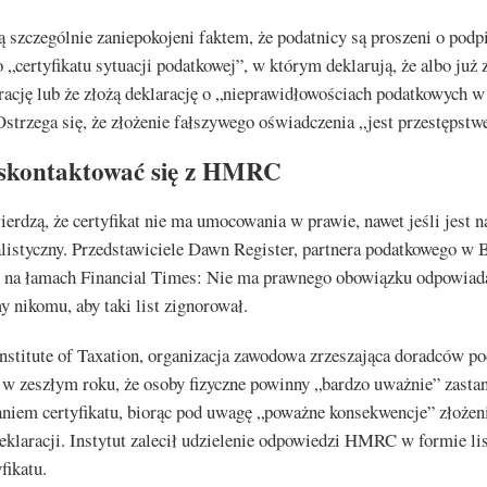
 szczególnie zaniepokojeni faktem, że podatnicy są proszeni o podp
 „certyfikatu sytuacji podatkowej”, w którym deklarują, że albo już z
rację lub że złożą deklarację o „nieprawidłowościach podatkowych w
Ostrzega się, że złożenie fałszywego oświadczenia „jest przestępst
 skontaktować się z HMRC
erdzą, że certyfikat nie ma umocowania w prawie, nawet jeśli jest 
alistyczny. Przedstawiciele Dawn Register, partnera podatkowego w
i na łamach Financial Times: Nie ma prawnego obowiązku odpowiadan
y nikomu, aby taki list zignorował.
nstitute of Taxation, organizacja zawodowa zrzeszająca doradców p
 w zeszłym roku, że osoby fizyczne powinny „bardzo uważnie” zasta
aniem certyfikatu, biorąc pod uwagę „poważne konsekwencje” złożen
eklaracji. Instytut zalecił udzielenie odpowiedzi HMRC w formie lis
fikatu.