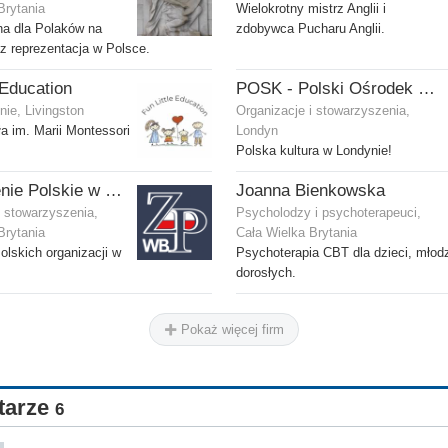
Brytania
Wielokrotny mistrz Anglii i
a dla Polaków na
zdobywca Pucharu Anglii.
 reprezentacja w Polsce.
 Education
POSK - Polski Ośrodek Społeczno-Kulturalny
nie, Livingston
Organizacje i stowarzyszenia,
a im. Marii Montessori
Londyn
Polska kultura w Londynie!
Zjednoczenie Polskie w Wielkiej Brytanii
Joanna Bienkowska
i stowarzyszenia,
Psycholodzy i psychoterapeuci,
Brytania
Cała Wielka Brytania
olskich organizacji w
Psychoterapia CBT dla dzieci, młod
dorosłych.
Pokaż więcej firm
tarze
6