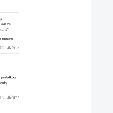
ji
 lub że
tanii"
kę nosem.
2
Zgłoś
K podatków
 całą
1
Zgłoś