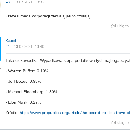
#3
13.07.2021, 13:32
Prezesi mega korporacji ziewają jak to czytają.
Lubię to
Karol
#4
13.07.2021, 13:40
Taka ciekawostka. Wypadkowa stopa podatkowa tych najbogatszyc
5
- Warren Buffett: 0.10%
- Jeff Bezos: 0.98%
- Michael Bloomberg: 1.30%
- Elon Musk: 3.27%
Źródło:
https://www.propublica.org/article/the-secret-irs-files-trove-o
Lubię to