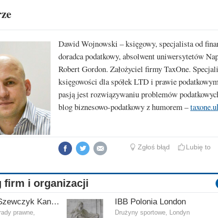
rze
Dawid Wojnowski – księgowy, specjalista od fina
doradca podatkowy, absolwent uniwersytetów Nap
Robert Gordon. Założyciel firmy TaxOne. Specjali
księgowości dla spółek LTD i prawie podatkowym
pasją jest rozwiązywaniu problemów podatkowyc
blog biznesowo-podatkowy z humorem –
taxone.u
Zgłoś błąd
Lubię to
 firm i organizacji
Wiater & Szewczyk Kancelaria Adwokacka
IBB Polonia London
rady prawne,
Drużyny sportowe, Londyn