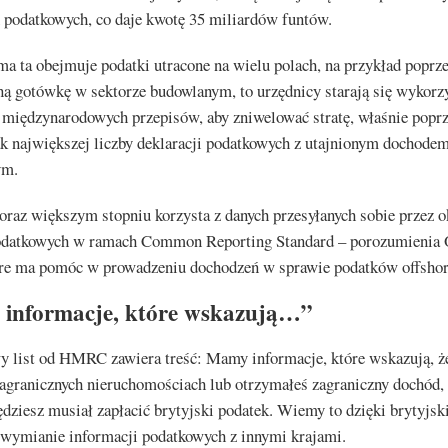
 podatkowych, co daje kwotę 35 miliardów funtów.
a ta obejmuje podatki utracone na wielu polach, na przykład poprz
ną gotówkę w sektorze budowlanym, to urzędnicy starają się wykorz
e międzynarodowych przepisów, aby zniwelować stratę, właśnie popr
ak największej liczby deklaracji podatkowych z utajnionym dochode
ym.
az większym stopniu korzysta z danych przesyłanych sobie przez o
datkowych w ramach Common Reporting Standard – porozumienia
tóre ma pomóc w prowadzeniu dochodzeń w sprawie podatków offshor
informacje, które wskazują…”
y list od HMRC zawiera treść: Mamy informacje, które wskazują, ż
agranicznych nieruchomościach lub otrzymałeś zagraniczny dochód,
dziesz musiał zapłacić brytyjski podatek. Wiemy to dzięki brytyjs
ymianie informacji podatkowych z innymi krajami.