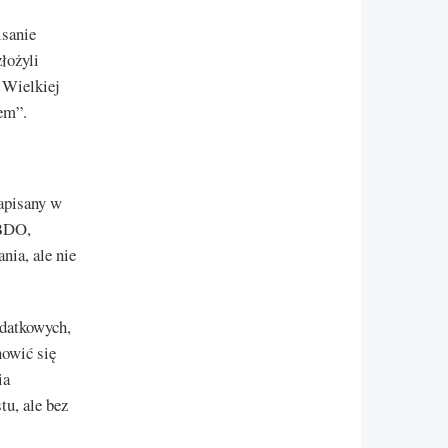
isanie
łożyli
 Wielkiej
wem”.
napisany w
 BDO,
ia, ale nie
odatkowych,
nowić się
ia
tu, ale bez