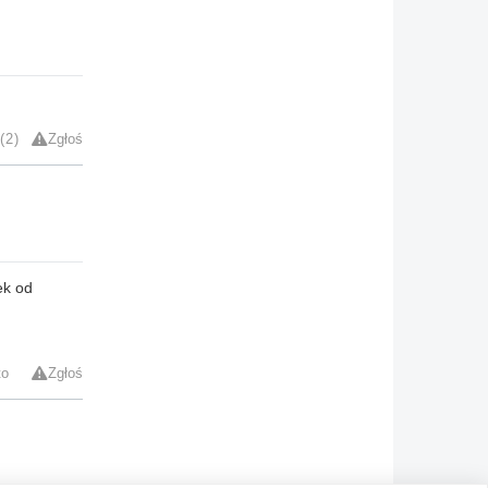
2
Zgłoś
ek od
to
Zgłoś