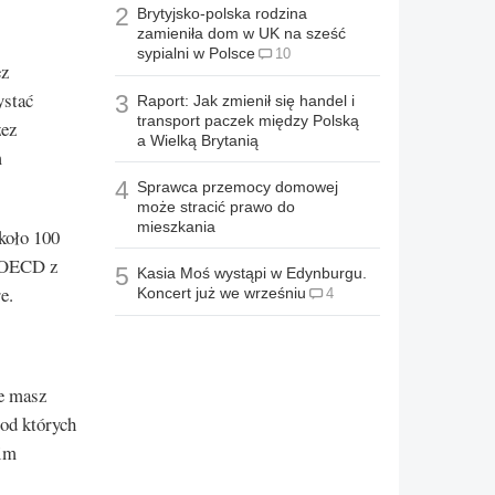
2
Brytyjsko-polska rodzina
zamieniła dom w UK na sześć
sypialni w Polsce
10
ez
ystać
3
Raport: Jak zmienił się handel i
transport paczek między Polską
zez
a Wielką Brytanią
m
4
Sprawca przemocy domowej
może stracić prawo do
mieszkania
koło 100
 OECD z
5
Kasia Moś wystąpi w Edynburgu.
e.
Koncert już we wrześniu
4
e masz
 od których
kim