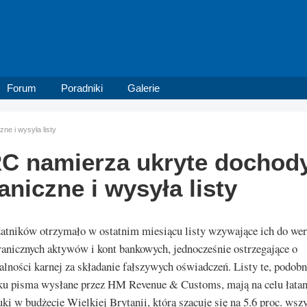
Forum
Poradniki
Galerie
e i wysyła listy
 namierza ukryte dochod
aniczne i wysyła listy
atników otrzymało w ostatnim miesiącu listy wzywające ich do wer
anicznych aktywów i kont bankowych, jednocześnie ostrzegające o
lności karnej za składanie fałszywych oświadczeń. Listy te, podobn
ku pisma wysłane przez HM Revenue & Customs, mają na celu łatan
ki w budżecie Wielkiej Brytanii, którą szacuje się na 5.6 proc. wsz