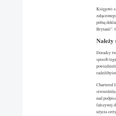
Księgowi są
załączonego
pełną dekla
Brytanii”. 
Należy
Doradcy twi
sposób leg
powiedziel
radzilibyśm
Chartered I
stwierdziła
nad podpis
fałszywej d
użycia certy