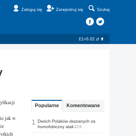
Zaloguj się
Zarejestruj się
Szukaj
£1=5.02 zł
y
yfikacji
Popularne
Komentowane
ie jak w
1
Dwóch Polaków skazanych za
ie
homofobiczny atak
9
ystkich