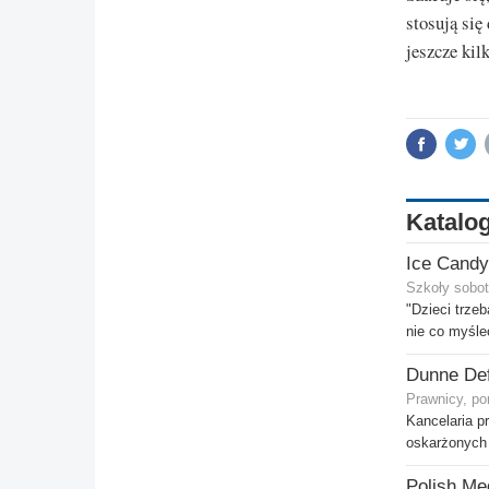
stosują się
jeszcze kil
Katalog
Ice Candy
Szkoły sobot
"Dzieci trze
nie co myśle
Dunne De
Prawnicy, po
Kancelaria p
oskarżonych