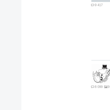
9 417
8 099
9