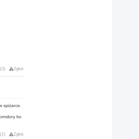
3
Zgłoś
w spiżarce.
pomidory bo
2
Zgłoś