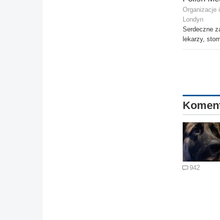
Organizacje 
Londyn
Serdeczne z
lekarzy, sto
Komen
942