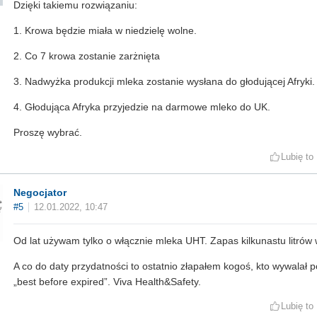
Dzięki takiemu rozwiązaniu:
1. Krowa będzie miała w niedzielę wolne.
2. Co 7 krowa zostanie zarżnięta
3. Nadwyżka produkcji mleka zostanie wysłana do głodującej Afryki.
4. Głodująca Afryka przyjedzie na darmowe mleko do UK.
Proszę wybrać.
Lubię to
Negocjator
#5
12.01.2022, 10:47
Od lat używam tylko o włącznie mleka UHT. Zapas kilkunastu litrów 
A co do daty przydatności to ostatnio złapałem kogoś, kto wywalał 
„best before expired”. Viva Health&Safety.
Lubię to