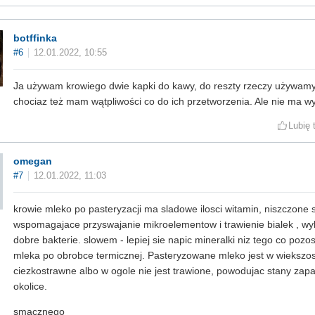
botffinka
#6
12.01.2022, 10:55
Ja używam krowiego dwie kapki do kawy, do reszty rzeczy używamy
chociaz też mam wątpliwości co do ich przetworzenia. Ale nie ma wy
Lubię 
omegan
#7
12.01.2022, 11:03
krowie mleko po pasteryzacji ma sladowe ilosci witamin, niszczone
wspomagajace przyswajanie mikroelementow i trawienie bialek , wyb
dobre bakterie. slowem - lepiej sie napic mineralki niz tego co pozos
mleka po obrobce termicznej. Pasteryzowane mleko jest w wiekszos
ciezkostrawne albo w ogole nie jest trawione, powodujac stany zapaln
okolice.
smacznego