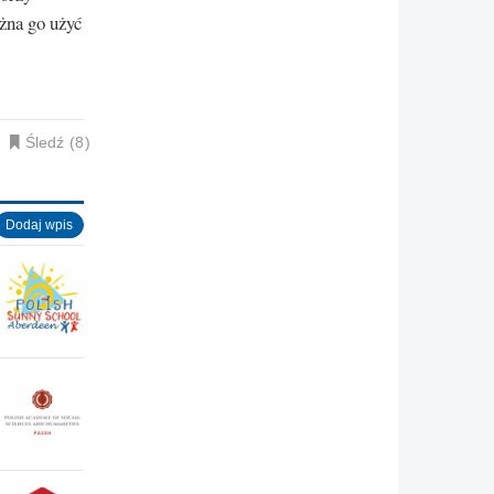
żna go użyć
Śledź
8
Dodaj wpis