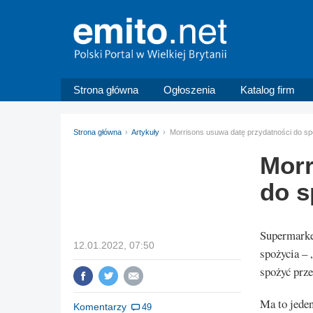
Strona główna
Ogłoszenia
Katalog firm
Strona główna
Artykuły
Morrisons usuwa datę przydatności do sp
Morr
do s
Supermarke
12.01.2022, 07:50
spożycia – 
spożyć prze
Ma to jede
Komentarzy
49