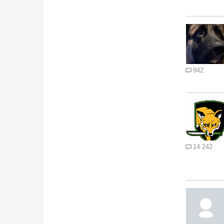
942
14 242