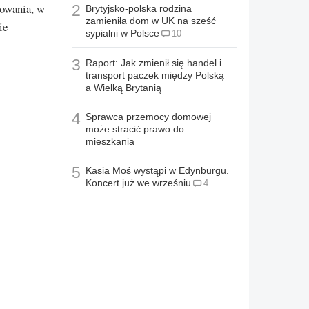
bowania, w
2
Brytyjsko-polska rodzina
zamieniła dom w UK na sześć
ie
sypialni w Polsce
10
3
Raport: Jak zmienił się handel i
transport paczek między Polską
a Wielką Brytanią
4
Sprawca przemocy domowej
może stracić prawo do
mieszkania
5
Kasia Moś wystąpi w Edynburgu.
Koncert już we wrześniu
4