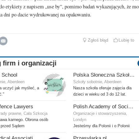
 do etykiety z napisem „use by”, pomimo badań wykazujących, że mo
ka dni po dacie wydrukowanej na opakowaniu.
Zgłoś błąd
Lubię to
 firm i organizacji
 School
Polska Słoneczna Szkoła w Aberdeen
nie, Aberdeen
Szkoły sobotnie, Aberdeen
ba uczyć jak myśleć, a
Nasza szkoła oferuje zajęcia dla
ć."
dzieci w wieku od 3 do 12 lat.
fence Lawyers
Polish Academy of Social Sciences and Humanities Ltd
rady prawne, Cała Szkocja
Organizacje i stowarzyszenia,
rawa karnego. Obrona osób
Londyn
 przed Sądem
Jesteśmy dla Polonii i o Polonii
Polish Medical Association - Zwiazek Lekarzy Polskich w Wielkiej Brytanii
Przesyłarka.pl