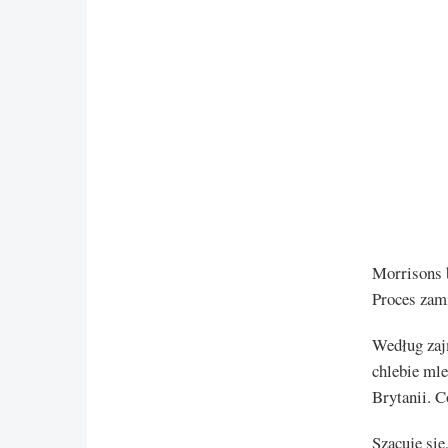
Morrisons 
Proces zami
Według zajm
chlebie ml
Brytanii. C
Szacuje się