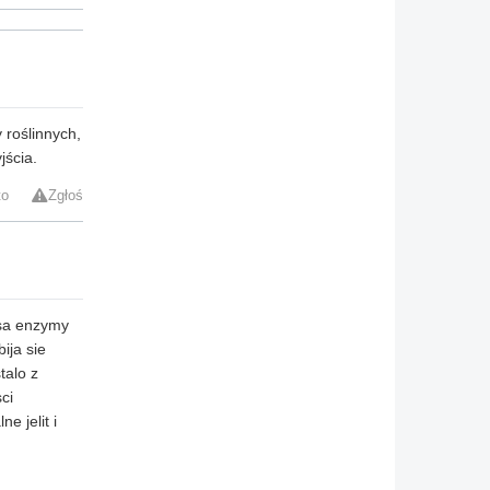
 roślinnych,
jścia.
to
Zgłoś
 sa enzymy
ija sie
talo z
ci
e jelit i