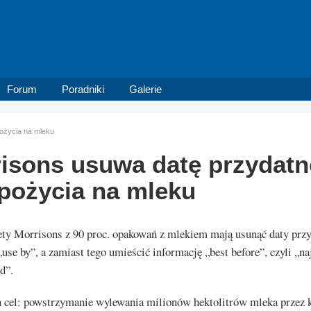
Forum
Poradniki
Galerie
ożycia na mleku
isons usuwa datę przydatn
pożycia na mleku
ty Morrisons z 90 proc. opakowań z mlekiem mają usunąć daty przy
„use by”, a zamiast tego umieścić informację „best before”, czyli „na
d”.
n cel: powstrzymanie wylewania milionów hektolitrów mleka przez k