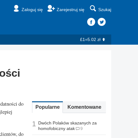
Zaloguj się
Zarejestruj się
Szukaj
£1=5.02 zł
ości
datności do
Popularne
Komentowane
jlepiej
1
Dwóch Polaków skazanych za
homofobiczny atak
9
lientów, do