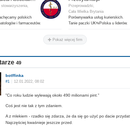
i stowarzyszenia,
Przeprowadzki,
Cała Wielka Brytania
achęcamy polskich
Porównywarka usług kurierskich.
matologów i farmaceutów.
Tanie paczki UK⇆Polska u liderów.
Pokaż więcej firm
tarze
49
botffinka
#1
12.01.2022, 08:02
"Co roku ludzie wylewają około 490 milionami pint."
Coś jest nie tak z tym zdaniem.
A z mlekiem - rzadko się zdarza, że da się go użyć po dacie przydat
Najczęściej kwaśnieje jeszcze przed.