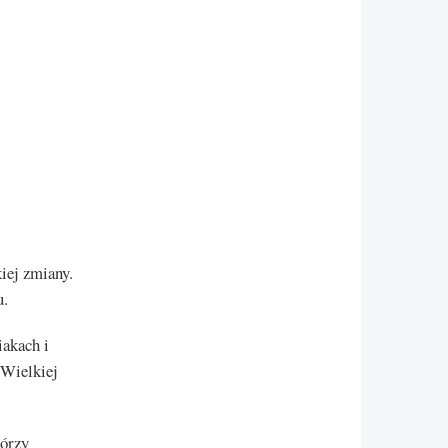
iej zmiany.
u.
iakach i
 Wielkiej
tórzy