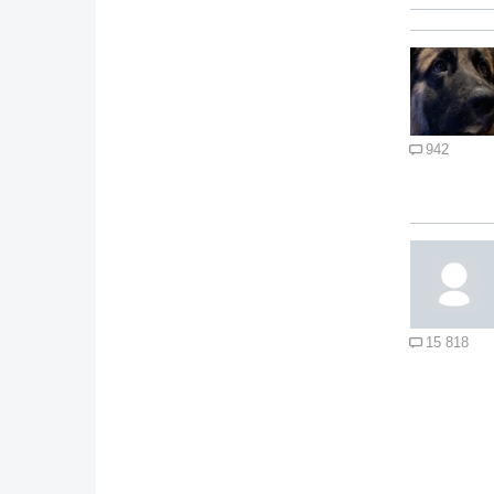
942
15 818