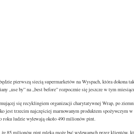
będzie pierwszą siecią supermarketów na Wyspach, która dokona tak
any „use by” na „best before” rozpocznie się jeszcze w tym miesiąc
ującej się recyklingiem organizacji charytatywnej Wrap, po ziemn
eko jest trzecim najczęściej marnowanym produktem spożywczym w
o roku ludzie wylewają około 490 milionów pint.
, że 85 milionów pint mleka może być wylewanych przez klientów, k