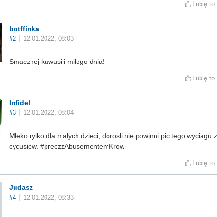
Lubię to
botffinka
#2
12.01.2022, 08:03
Smacznej kawusi i miłego dnia!
Lubię to
Infidel
#3
12.01.2022, 08:04
Mleko rylko dla malych dzieci, dorosli nie powinni pic tego wyciagu 
cycusiow. #preczzAbusementemKrow
Lubię to
Judasz
#4
12.01.2022, 08:33