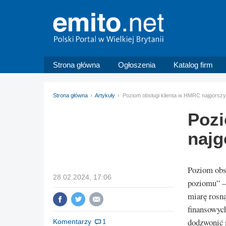
Strona główna
Ogłoszenia
Katalog firm
Strona główna
Artykuły
Poziom obsługi klienta w HMRC najgorszy w
Pozi
najg
Poziom obs
28.02.2024, 17:06
poziomu” – 
miarę rosn
finansowych
dodzwonić 
Komentarzy
1