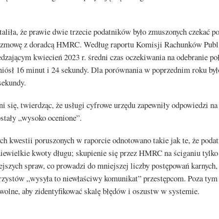
aliła, że prawie dwie trzecie podatników było zmuszonych czekać p
ozmowę z doradcą HMRC. Według raportu Komisji Rachunków Publ
dzającym kwiecień 2023 r. średni czas oczekiwania na odebranie po
sł 16 minut i 24 sekundy. Dla porównania w poprzednim roku było
sekundy.
 się, twierdząc, że usługi cyfrowe urzędu zapewniły odpowiedzi na
ostały „wysoko ocenione”.
h kwestii poruszonych w raporcie odnotowano takie jak te, że podat
niewielkie kwoty długu; skupienie się przez HMRC na ściganiu tylko
jszych spraw, co prowadzi do mniejszej liczby postępowań karnych,
rzystów „wysyła to niewłaściwy komunikat” przestępcom. Poza t
owolne, aby zidentyfikować skalę błędów i oszustw w systemie.