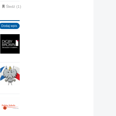
Śledź
1
Dodaj wpis