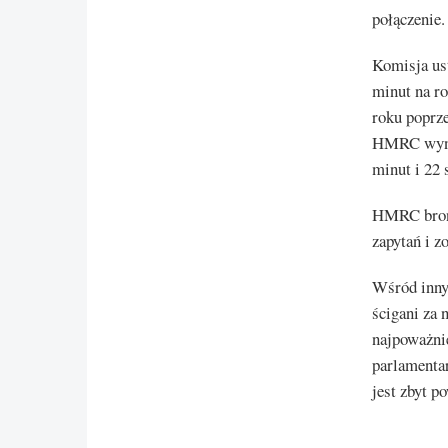
połączenie.
Komisja ust
minut na r
roku poprze
HMRC wynió
minut i 22 
HMRC broni
zapytań i z
Wśród innyc
ścigani za 
najpoważnie
parlamenta
jest zbyt p