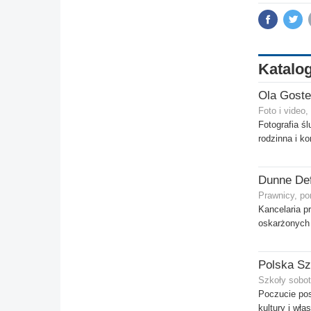
Katalog
Foto i video
Fotografia śl
rodzinna i k
Dunne De
Prawnicy, po
Kancelaria p
oskarżonych
Szkoły sobot
Poczucie pos
kultury i wła