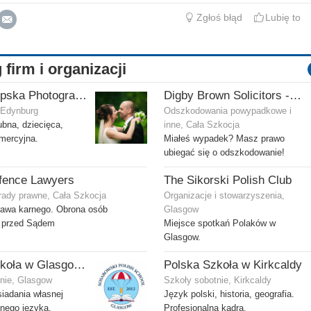
Zgłoś błąd
Lubię to
 firm i organizacji
Ola Gostepska Photography
Digby Brown Solicitors - Odszkodowania w Szkocji
, Edynburg
Odszkodowania powypadkowe i
ubna, dziecięca,
inne, Cała Szkocja
omercyjna.
Miałeś wypadek? Masz prawo
ubiegać się o odszkodowanie!
fence Lawyers
The Sikorski Polish Club
rady prawne, Cała Szkocja
Organizacje i stowarzyszenia,
rawa karnego. Obrona osób
Glasgow
 przed Sądem
Miejsce spotkań Polaków w
Glasgow.
Polska Szkoła w Glasgow im. gen. Stanisława Sosabowskiego
Polska Szkoła w Kirkcaldy
nie, Glasgow
Szkoły sobotnie, Kirkcaldy
iadania własnej
Język polski, historia, geografia.
snego języka.
Profesjonalna kadra.