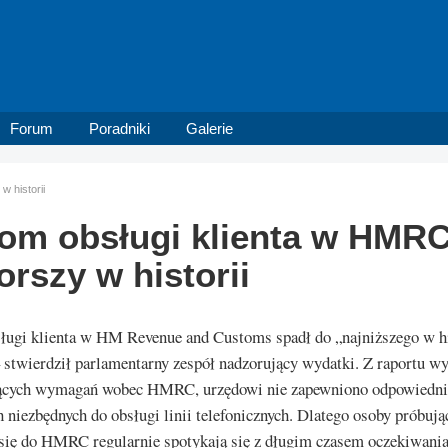
Forum
Poradniki
Galerie
 historii
om obsługi klienta w HMR
orszy w historii
ługi klienta w HM Revenue and Customs spadł do „najniższego w hi
stwierdził parlamentarny zespół nadzorujący wydatki. Z raportu wy
ących wymagań wobec HMRC, urzędowi nie zapewniono odpowiedn
 niezbędnych do obsługi linii telefonicznych. Dlatego osoby próbują
się do HMRC regularnie spotykają się z długim czasem oczekiwania