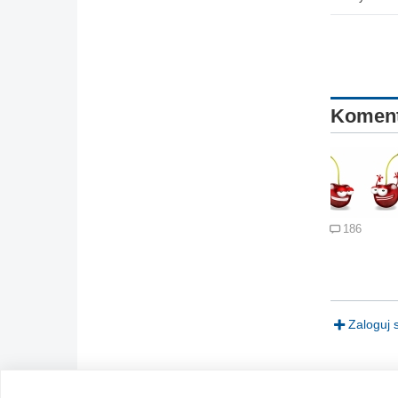
Komen
186
Zaloguj 