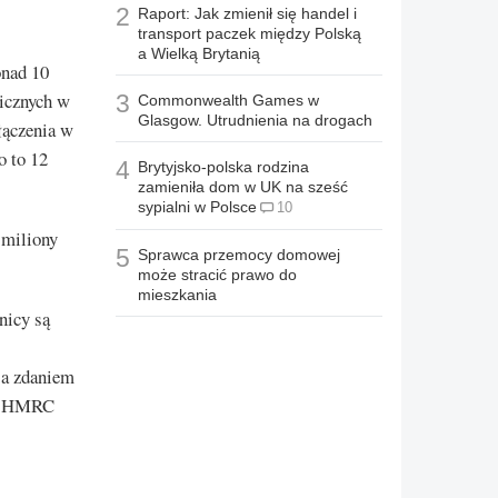
2
Raport: Jak zmienił się handel i
transport paczek między Polską
a Wielką Brytanią
onad 10
icznych w
3
Commonwealth Games w
Glasgow. Utrudnienia na drogach
łączenia w
 to 12
4
Brytyjsko-polska rodzina
zamieniła dom w UK na sześć
sypialni w Polsce
10
 miliony
5
Sprawca przemocy domowej
może stracić prawo do
mieszkania
nicy są
 a zdaniem
ym HMRC