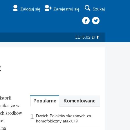
Zaloguj się
Zarejestruj się
Szukaj
£1=5.02 zł
C
storii
Popularne
Komentowane
nika, że w
ich środków
1
Dwóch Polaków skazanych za
ce
homofobiczny atak
9
 na