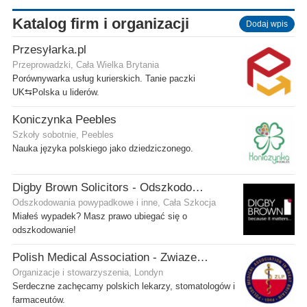
Katalog firm i organizacji
Dodaj wpis
Przesyłarka.pl
Przeprowadzki, Cała Wielka Brytania
Porównywarka usług kurierskich. Tanie paczki
UK⇆Polska u liderów.
Koniczynka Peebles
Szkoły sobotnie, Peebles
Nauka języka polskiego jako dziedziczonego.
Digby Brown Solicitors - Odszkodowania w Szkocji
Odszkodowania powypadkowe i inne, Cała Szkocja
Miałeś wypadek? Masz prawo ubiegać się o
odszkodowanie!
Polish Medical Association - Zwiazek Lekarzy Polskich w Wielkiej Brytanii
Organizacje i stowarzyszenia, Londyn
Serdeczne zachęcamy polskich lekarzy, stomatologów i
farmaceutów.