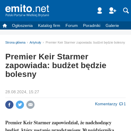
Ogłoszenia
Katalog firm
Forum
Poradniki
Galerie
Strona główna
Artykuły
Premier Keir Starmer zapowiada: budżet będzie bolesny
Premier Keir Starmer
zapowiada: budżet będzie
bolesny
28.08.2024, 15:27
Komentarzy
1
Premier Keir Starmer zapowiedział, że nadchodzący
budżet, który zostanie przedstawiony 30 października,