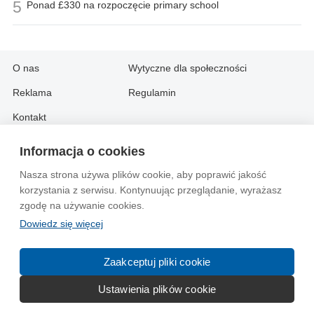
5
Ponad £330 na rozpoczęcie primary school
O nas
Wytyczne dla społeczności
Reklama
Regulamin
Kontakt
Informacja o cookies
Information in English:
Nasza strona używa plików cookie, aby poprawić jakość
About
Contact
korzystania z serwisu. Kontynuując przeglądanie, wyrażasz
Advertise
zgodę na używanie cookies.
Dowiedz się więcej
© 2004-2026 Emito.net
Zaakceptuj pliki cookie
Ustawienia plików cookie