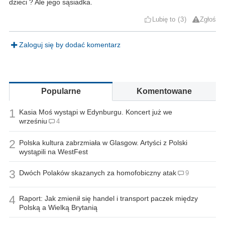
dzieci ? Ale jego sąsiadka.
Lubię to
3
Zgłoś
Zaloguj się by dodać komentarz
Popularne
Komentowane
1
Kasia Moś wystąpi w Edynburgu. Koncert już we
wrześniu
4
2
Polska kultura zabrzmiała w Glasgow. Artyści z Polski
wystąpili na WestFest
3
Dwóch Polaków skazanych za homofobiczny atak
9
4
Raport: Jak zmienił się handel i transport paczek między
Polską a Wielką Brytanią