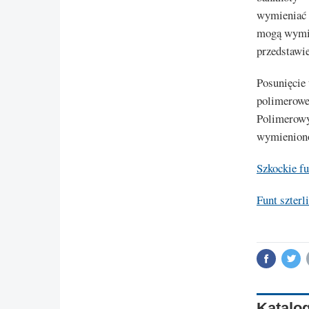
wymieniać 
mogą wymie
przedstawi
Posunięcie 
polimerowe 
Polimerowy
wymieniono
Szkockie fu
Funt szterl
Katalog