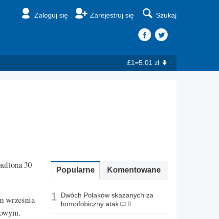
Zaloguj się
Zarejestruj się
Szukaj
£1=5.01 zł
aultona 30
Popularne
Komentowane
1
Dwóch Polaków skazanych za
em września
homofobiczny atak
9
towym.