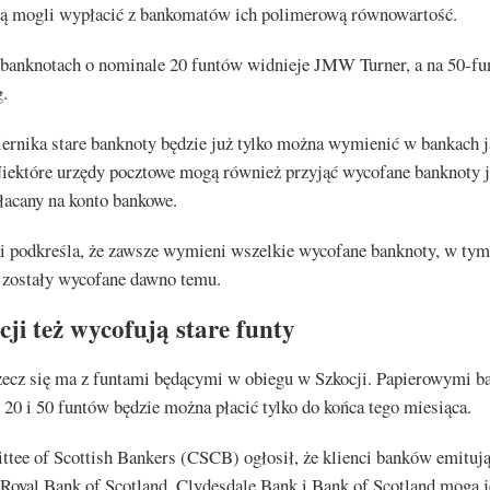
dą mogli wypłacić z bankomatów ich polimerową równowartość.
banknotach o nominale 20 funtów widnieje JMW Turner, a na 50-f
g.
ernika stare banknoty będzie już tylko można wymienić w bankach 
Niektóre urzędy pocztowe mogą również przyjąć wycofane banknoty 
łacany na konto bankowe.
i podkreśla, że zawsze wymieni wszelkie wycofane banknoty, w tym
e zostały wycofane dawno temu.
ji też wycofują stare funty
zecz się ma z funtami będącymi w obiegu w Szkocji. Papierowymi b
20 i 50 funtów będzie można płacić tylko do końca tego miesiąca.
tee of Scottish Bankers (CSCB) ogłosił, że klienci banków emituj
Royal Bank of Scotland, Clydesdale Bank i Bank of Scotland mogą j