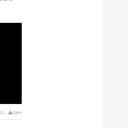
1
Zgłoś