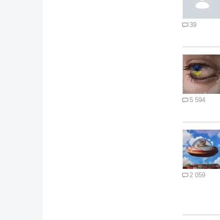
39
5 594
2 059