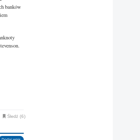
ych banków
kiem
anknoty
tevenson.
Śledź
6
Dodaj wpis