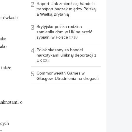
2
Raport: Jak zmienił się handel i
transport paczek między Polską
a Wielką Brytanią
untówkach
3
Brytyjsko-polska rodzina
zamieniła dom w UK na sześć
sypialni w Polsce
jako
10
jako
4
Polak skazany za handel
narkotykami uniknął deportacji z
UK
3
 także
5
Commonwealth Games w
Glasgow. Utrudnienia na drogach
anknotami o
ących
e