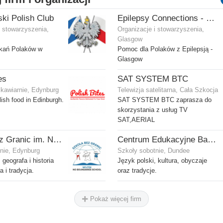
ski Polish Club
Epilepsy Connections - Wsparcie dla osób z epilepsją
i stowarzyszenia,
Organizacje i stowarzyszenia,
Glasgow
tkań Polaków w
Pomoc dla Polaków z Epilepsją -
Glasgow
es
SAT SYSTEM BTC
 kawiarnie, Edynburg
Telewizja satelitarna, Cała Szkocja
ish food in Edinburgh.
SAT SYSTEM BTC zaprasza do
skorzystania z usług TV
SAT,AERIAL
Szkoła bez Granic im. Niedźwiedzia Wojtka
Centrum Edukacyjne Bajka Oddział w Dundee
nie, Edynburg
Szkoły sobotnie, Dundee
 geografa i historia
Język polski, kultura, obyczaje
a i tradycja.
oraz tradycje.
Pokaż więcej firm