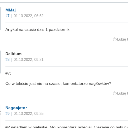
MMaj
#7
01.10.2022, 06:52
Artykul na czasie dzis 1 pazdziernik.
Lubię 
Delirium
#8
01.10.2022, 09:21
#7:
Co w tekście jest nie na czasie, komentatorze nagłówków?
Lubię 
Negocjator
#9
01.10.2022, 09:35
#2 wpadłem w niełaskę. Mój komentarz poleciał. Ciekawe co było ni