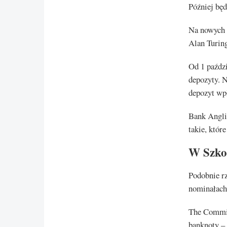
Później bę
Na nowych 
Alan Turin
Od 1 paździ
depozyty. 
depozyt wp
Bank Angli
takie, któr
W Szkoc
Podobnie r
nominałach 
The Commit
banknoty – 