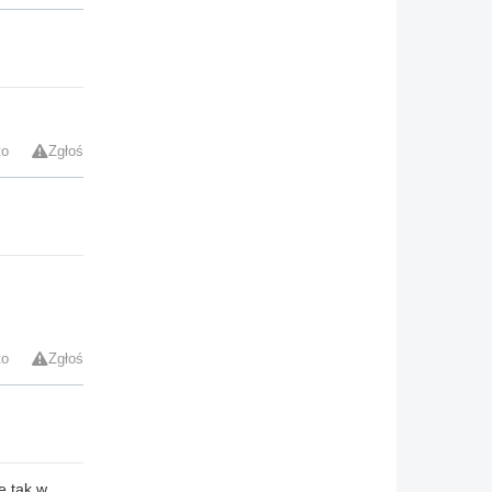
to
Zgłoś
to
Zgłoś
e tak w