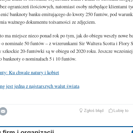
bez ograniczeń ilościowych, natomiast osoby niebędące klientami t
nić banknoty banku emitującego do kwoty 250 funtów, pod warun
enia ważnego dokumentu tożsamości ze zdjęciem.
to ma miejsce nieco ponad rok po tym, jak do obiegu weszły nowe b
o nominale 50 funtów – z wizerunkami Sir Waltera Scotta i Flory S
 szkockie 20-funtówki są w obiegu od 2020 roku. Jeszcze wcześniej
 banknoty o nominałach 5 i 10 funtów.
nty: Ku chwale natury i kobiet
ing jest jedną z najstarszych walut świata
Zgłoś błąd
Lubię to
 firm i organizacji