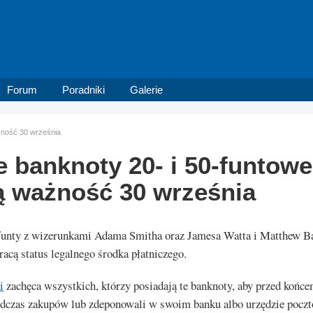
Forum
Poradniki
Galerie
żność 30 września
e banknoty 20- i 50-funtowe
ą ważność 30 września
funty z wizerunkami Adama Smitha oraz Jamesa Watta i Matthew B
racą status legalnego środka płatniczego.
i
zachęca wszystkich, którzy posiadają te banknoty, aby przed końc
podczas zakupów lub zdeponowali w swoim banku albo urzędzie pocz