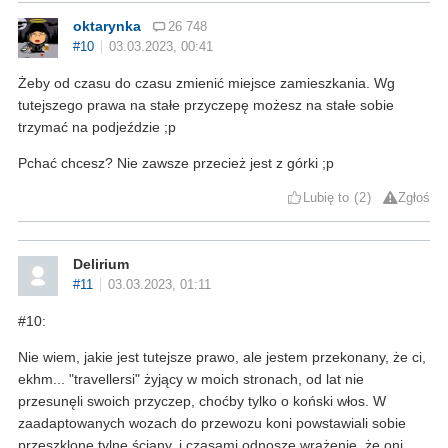
oktarynka
26 748
#10
03.03.2023, 00:41
Żeby od czasu do czasu zmienić miejsce zamieszkania. Wg
tutejszego prawa na stałe przyczepę możesz na stałe sobie
trzymać na podjeździe ;p
Pchać chcesz? Nie zawsze przecież jest z górki ;p
Lubię to
2
Zgłoś
Delirium
#11
03.03.2023, 01:11
#10:
Nie wiem, jakie jest tutejsze prawo, ale jestem przekonany, że ci,
ekhm... "travellersi" żyjący w moich stronach, od lat nie
przesunęli swoich przyczep, choćby tylko o koński włos. W
zaadaptowanych wozach do przewozu koni powstawiali sobie
przeszklone tylne ściany, i czasami odnoszę wrażenie, że oni