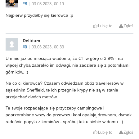
#8
03.03.2023, 00:19
Najpierw przydałby się kierowca ;p
Lubię to
Zgłoś
Delirium
#9
03.03.2023, 00:33
U mnie już od miesiąca wiadomo, że CT w górę o 3.9% - na
więcej chyba zabrakło im odwagi, nie zadziera się z potomkami
górników. ;)
Na co ci kierowca? Czasem odwiedzam obóz travellersów w
sąsiednim Sheffield, te ich przegniłe krypy nie są w stanie
przejechać dwóch metrów.
Te swoje rozpadające się przyczepy campingowe i
poprzerabiane wozy do przewozu koni opalają drewnem, dymek
radośnie popyla z kominów - spróbuj tak u siebie w domu. ;)
Lubię to
Zgłoś