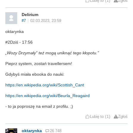
Lubię to
1
Zgłoś
Delirium
#7
02.03.2023, 23:59
oktarynka
#2Dziś - 17:56
„Wozy Drzymały” też mogą uniknąć tego kłopotu."
Pieprz system, zostań travellersem!
Gdybyś miała ebooka do nauki:
https://en.wikipedia.org/wiki/Scottish_Cant
https://en.wikipedia.org/wiki/Beurla_Reagaird
- to ja poproszę na email z profilu. ;)
Lubię to
1
Zgłoś
oktarynka
26 748