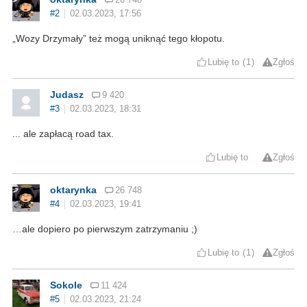
#2
02.03.2023, 17:56
„Wozy Drzymały” też mogą uniknąć tego kłopotu.
Lubię to
1
Zgłoś
Judasz
9 420
#3
02.03.2023, 18:31
... ale zapłacą road tax.
Lubię to
Zgłoś
oktarynka
26 748
#4
02.03.2023, 19:41
…ale dopiero po pierwszym zatrzymaniu ;)
Lubię to
1
Zgłoś
Sokole
11 424
#5
02.03.2023, 21:24