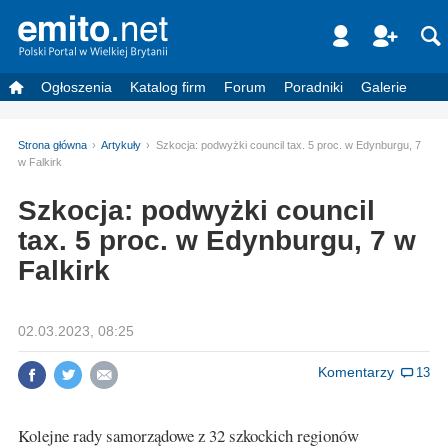
Ogłoszenia
Katalog firm
Forum
Poradniki
Galerie
Strona główna
Artykuły
Szkocja: podwyżki council tax. 5 proc. w Edynburgu, 7
w Falkirk
Szkocja: podwyżki council
tax. 5 proc. w Edynburgu, 7 w
Falkirk
02.03.2023, 08:25
Komentarzy
13
Kolejne rady samorządowe z 32 szkockich regionów