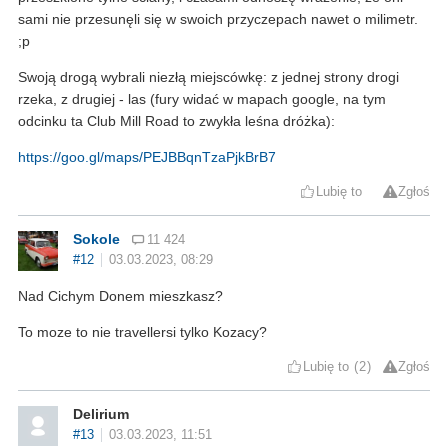
sami nie przesunęli się w swoich przyczepach nawet o milimetr.
;p
Swoją drogą wybrali niezłą miejscówkę: z jednej strony drogi
rzeka, z drugiej - las (fury widać w mapach google, na tym
odcinku ta Club Mill Road to zwykła leśna dróżka):
https://goo.gl/maps/PEJBBqnTzaPjkBrB7
Lubię to
Zgłoś
Sokole
11 424
#12
03.03.2023, 08:29
Nad Cichym Donem mieszkasz?
To moze to nie travellersi tylko Kozacy?
Lubię to
2
Zgłoś
Delirium
#13
03.03.2023, 11:51