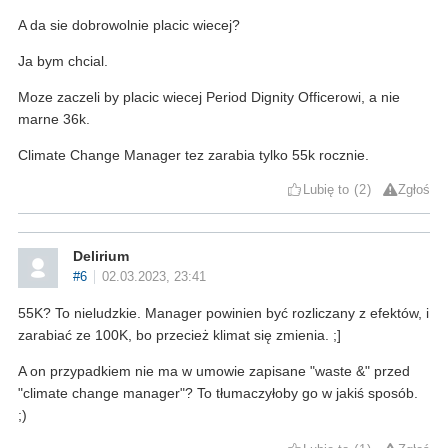
A da sie dobrowolnie placic wiecej?
Ja bym chcial.
Moze zaczeli by placic wiecej Period Dignity Officerowi, a nie
marne 36k.
Climate Change Manager tez zarabia tylko 55k rocznie.
Lubię to
2
Zgłoś
Delirium
#6
02.03.2023, 23:41
55K? To nieludzkie. Manager powinien być rozliczany z efektów, i
zarabiać ze 100K, bo przecież klimat się zmienia. ;]
A on przypadkiem nie ma w umowie zapisane "waste &" przed
"climate change manager"? To tłumaczyłoby go w jakiś sposób.
;)