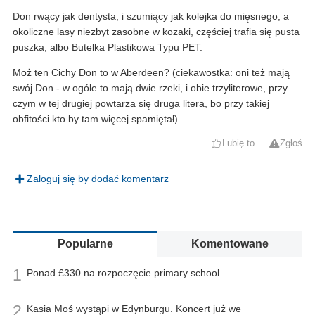
Don rwący jak dentysta, i szumiący jak kolejka do mięsnego, a
okoliczne lasy niezbyt zasobne w kozaki, częściej trafia się pusta
puszka, albo Butelka Plastikowa Typu PET.
Moż ten Cichy Don to w Aberdeen? (ciekawostka: oni też mają
swój Don - w ogóle to mają dwie rzeki, i obie trzyliterowe, przy
czym w tej drugiej powtarza się druga litera, bo przy takiej
obfitości kto by tam więcej spamiętał).
Lubię to
Zgłoś
Zaloguj się by dodać komentarz
Popularne
Komentowane
1
Ponad £330 na rozpoczęcie primary school
2
Kasia Moś wystąpi w Edynburgu. Koncert już we