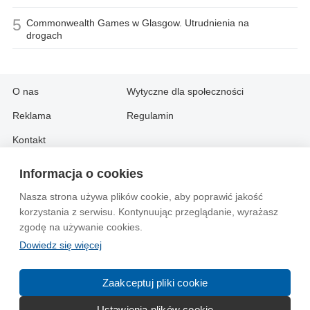
5
Commonwealth Games w Glasgow. Utrudnienia na
drogach
O nas
Wytyczne dla społeczności
Reklama
Regulamin
Kontakt
Informacja o cookies
Information in English:
Nasza strona używa plików cookie, aby poprawić jakość
About
Contact
korzystania z serwisu. Kontynuując przeglądanie, wyrażasz
Advertise
zgodę na używanie cookies.
Dowiedz się więcej
© 2004-2026 Emito.net
Zaakceptuj pliki cookie
Ustawienia plików cookie