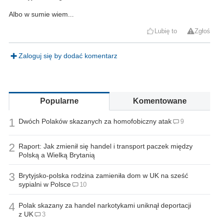
Albo w sumie wiem...
Lubię to
Zgłoś
Zaloguj się by dodać komentarz
Popularne
Komentowane
1
Dwóch Polaków skazanych za homofobiczny atak
9
2
Raport: Jak zmienił się handel i transport paczek między
Polską a Wielką Brytanią
3
Brytyjsko-polska rodzina zamieniła dom w UK na sześć
sypialni w Polsce
10
4
Polak skazany za handel narkotykami uniknął deportacji
z UK
3