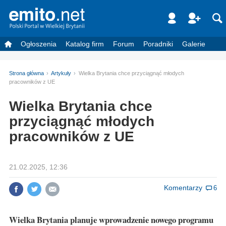
Ogłoszenia
Katalog firm
Forum
Poradniki
Galerie
Strona główna
Artykuły
Wielka Brytania chce przyciągnąć młodych
pracowników z UE
Wielka Brytania chce
przyciągnąć młodych
pracowników z UE
21.02.2025, 12:36
Komentarzy
6
Wielka Brytania planuje wprowadzenie nowego programu