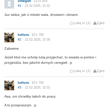
omegan
15 818
#1
21.02.2025, 21:01
Juz widze, jak ci mlodzi wala, drzwiami i oknami.
Lubię to
3
Zgłoś
tutturu
1 700
#2
22.02.2025, 10:30
Zabawne.
Jeżeli ktoś ma ochotę tutaj przyjechać, to wsiada w ponton i
przyjeżdża, bez jakichś durnych ceregieli. :p
Lubię to
3
Zgłoś
tutturu
1 700
#3
22.02.2025, 10:31
Aaa, oni chcieliby takich do pracy.
A to przepraszam. :p