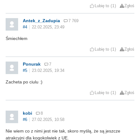
Lubię to
1
Zgłoś
Antek_z_Zadupia
7 769
#4
22.02.2025, 23:49
Śmiechłem
Lubię to
1
Zgłoś
Ponurak
7
#5
23.02.2025, 19:34
Zacheta po ciulu :)
Lubię to
1
Zgłoś
kobi
8
#6
27.02.2025, 10:58
Nie wiem co z nimi jest nie tak, skoro myślą, że są jeszcze
atrakcyjni dla kogokolwiek z UE.