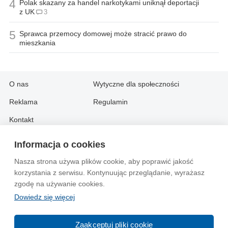
4
Polak skazany za handel narkotykami uniknął deportacji
z UK
3
5
Sprawca przemocy domowej może stracić prawo do
mieszkania
O nas
Wytyczne dla społeczności
Reklama
Regulamin
Kontakt
Informacja o cookies
Information in English:
Nasza strona używa plików cookie, aby poprawić jakość
About
Contact
korzystania z serwisu. Kontynuując przeglądanie, wyrażasz
Advertise
zgodę na używanie cookies.
Dowiedz się więcej
© 2004-2026 Emito.net
Zaakceptuj pliki cookie