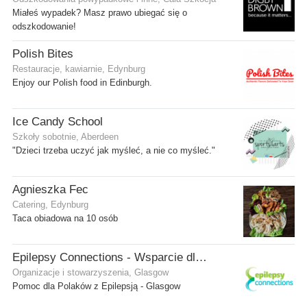
Miałeś wypadek? Masz prawo ubiegać się o
odszkodowanie!
Polish Bites
Restauracje, kawiarnie, Edynburg
Enjoy our Polish food in Edinburgh.
Ice Candy School
Szkoły sobotnie, Aberdeen
"Dzieci trzeba uczyć jak myśleć, a nie co myśleć."
Agnieszka Fec
Catering, Edynburg
Taca obiadowa na 10 osób
Epilepsy Connections - Wsparcie dla osób z epilepsją
Organizacje i stowarzyszenia, Glasgow
Pomoc dla Polaków z Epilepsją - Glasgow