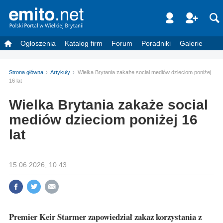
Ogłoszenia
Katalog firm
Forum
Poradniki
Galerie
Strona główna
Artykuły
Wielka Brytania zakaże social mediów dzieciom poniżej
16 lat
Wielka Brytania zakaże social
mediów dzieciom poniżej 16
lat
15.06.2026, 10:43
Premier Keir Starmer zapowiedział zakaz korzystania z