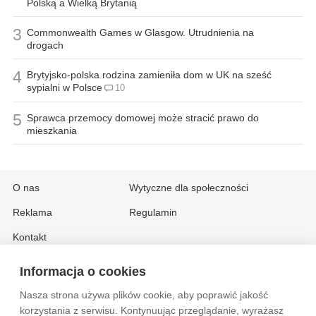
Polską a Wielką Brytanią
3
Commonwealth Games w Glasgow. Utrudnienia na
drogach
4
Brytyjsko-polska rodzina zamieniła dom w UK na sześć
sypialni w Polsce
10
5
Sprawca przemocy domowej może stracić prawo do
mieszkania
O nas
Wytyczne dla społeczności
Reklama
Regulamin
Kontakt
Informacja o cookies
Information in English:
Nasza strona używa plików cookie, aby poprawić jakość
About
Contact
korzystania z serwisu. Kontynuując przeglądanie, wyrażasz