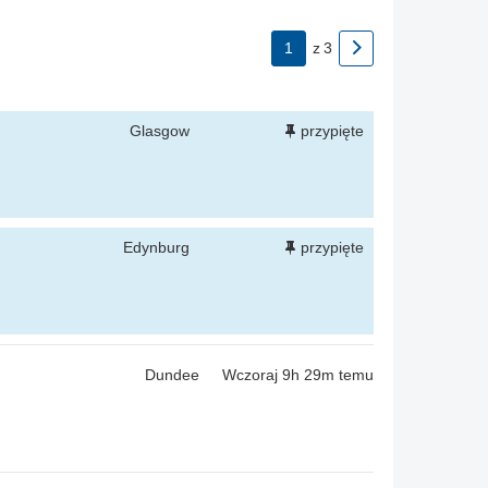
1
z
3
Glasgow
przypięte
Edynburg
przypięte
Dundee
Wczoraj 9h 29m temu