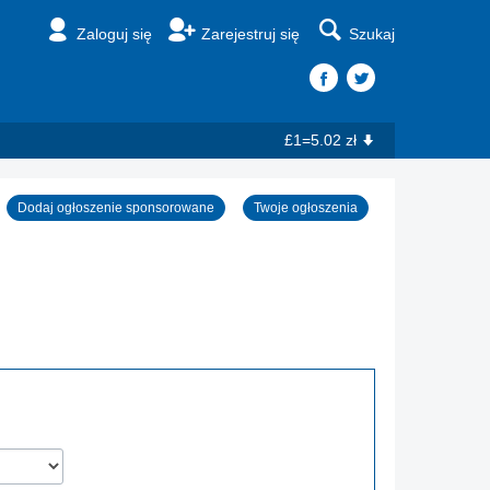
Zaloguj się
Zarejestruj się
Szukaj
£1=5.02 zł
Dodaj ogłoszenie sponsorowane
Twoje ogłoszenia