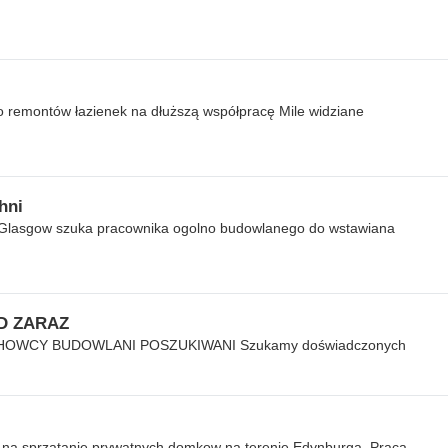
o remontów łazienek na dłuższą współpracę Mile widziane
hni
w Glasgow szuka pracownika ogolno budowlanego do wstawiana
D ZARAZ
OWCY BUDOWLANI POSZUKIWANI Szukamy doświadczonych
na sprzatanie prywatnych domkow na terenie Edynburga. Praca