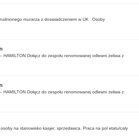
rudnionego murarza z doswiadczeniem w UK . Osoby
n
d – HAMILTON Dołącz do zespołu renomowanej odlewni żeliwa z
n
d – HAMILTON Dołącz do zespołu renomowanej odlewni żeliwa z
 osoby na stanowisko kasjer, sprzedawca. Praca na pol etatu/caly