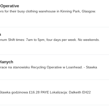
Operative
ers for their busy clothing warehouse in Kinning Park, Glasgow.
n
num Shift times: 7am to 5pm, four days per week. No weekends.
lanych
prace na stanowisku Recycling Operative w Loanhead. - Stawka
wka godzinowa £16.28 PAYE Lokalizacja: Dalkeith EH22