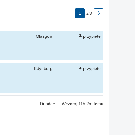
1
z
3
Glasgow
przypięte
Edynburg
przypięte
Dundee
Wczoraj 11h 2m temu