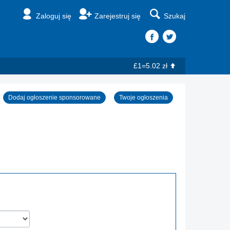
Zaloguj się
Zarejestruj się
Szukaj
£1=5.02 zł
Dodaj ogłoszenie sponsorowane
Twoje ogłoszenia