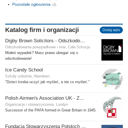
Pozostałe ogłoszenia
(2)
Katalog firm i organizacji
Dodaj wpis
Digby Brown Solicitors - Odszkodowania w Szkocji
Odszkodowania powypadkowe i inne, Cała Szkocja
Miałeś wypadek? Masz prawo ubiegać się o
odszkodowanie!
Ice Candy School
Szkoły sobotnie, Aberdeen
"Dzieci trzeba uczyć jak myśleć, a nie co myśleć."
Polish Airmen's Association UK - Związek Lotników Polskich WB
Organizacje i stowarzyszenia, Londyn
Successor of the PAFA formed in Great Britain in 1945.
Fundacja Stowarzyszenia Polskich Kombatantów w Wielkiej Brytanii