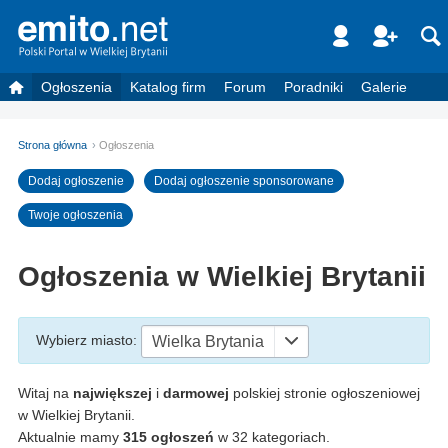
Ogłoszenia
Katalog firm
Forum
Poradniki
Galerie
Strona główna
Ogłoszenia
Dodaj ogłoszenie
Dodaj ogłoszenie sponsorowane
Twoje ogłoszenia
Ogłoszenia w Wielkiej Brytanii
Wybierz miasto
:
Wielka Brytania
Witaj na
największej
i
darmowej
polskiej stronie ogłoszeniowej
w Wielkiej Brytanii.
Aktualnie mamy
315 ogłoszeń
w 32 kategoriach.