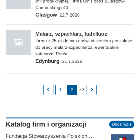
linii produkcyjnej. Firma Uin Foods (Glasgow-
Cambuslang) 40
Glasgow
22.7.2026
Malarz, szpachlarz, kafelkarz
Firma z 25-cio letnim doświadczeniem poszukuje
do pracy malarz-szpachlarza, ewentualnie
kafelarza. Praca
Edynburg
21.7.2026
1
2
z
3
Katalog firm i organizacji
Dodaj wpis
Fundacja Stowarzyszenia Polskich Kombatantów w Wielkiej Brytanii