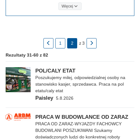
Więcej
1
2
z
3
Rezultaty 31-60 z 82
POL/CALY ETAT
Poszukujemy milej, odpowiedzialnej osoby na
stanowisko kasjer, sprzedawca. Praca na pol
etatu/caly etat
Paisley
5.8.2026
PRACA W BUDOWLANCE OD ZARAZ
PRACA OD ZARAZ-WYJAZDY FACHOWCY
BUDOWLANI POSZUKIWANI Szukamy
doświadczonych ludzi do konkretnej roboty