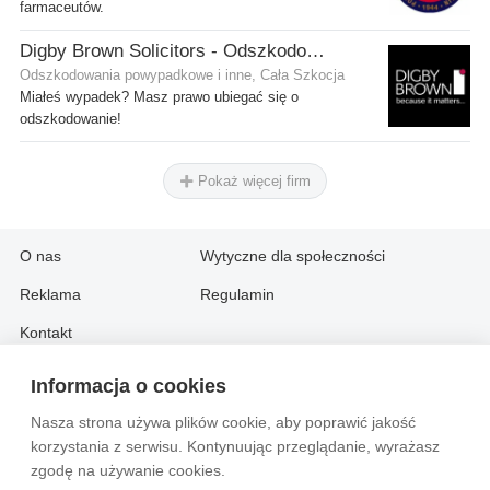
farmaceutów.
Digby Brown Solicitors - Odszkodowania w Szkocji
Odszkodowania powypadkowe i inne, Cała Szkocja
Miałeś wypadek? Masz prawo ubiegać się o
odszkodowanie!
Pokaż więcej firm
O nas
Wytyczne dla społeczności
Reklama
Regulamin
Kontakt
Informacja o cookies
Information in English:
Nasza strona używa plików cookie, aby poprawić jakość
About
Contact
korzystania z serwisu. Kontynuując przeglądanie, wyrażasz
Advertise
zgodę na używanie cookies.