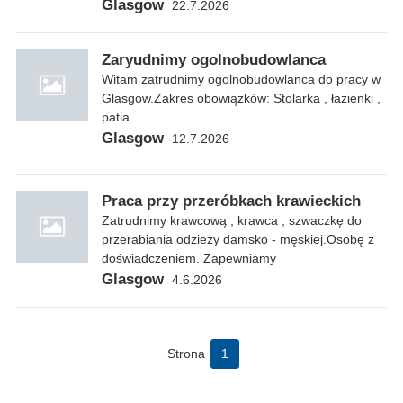
Glasgow
22.7.2026
Zaryudnimy ogolnobudowlanca
Witam zatrudnimy ogolnobudowlanca do pracy w
Glasgow.Zakres obowiązków: Stolarka , łazienki ,
patia
Glasgow
12.7.2026
Praca przy przeróbkach krawieckich
Zatrudnimy krawcową , krawca , szwaczkę do
przerabiania odzieży damsko - męskiej.Osobę z
doświadczeniem. Zapewniamy
Glasgow
4.6.2026
Strona
1