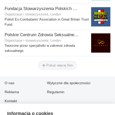
Fundacja Stowarzyszenia Polskich Kombatantów w Wielkiej Brytanii
Organizacje i stowarzyszenia, Londyn
Polish Ex-Combatants' Association in Great Britain Trust
Fund.
Polskie Centrum Zdrowia Seksualnego
Organizacje i stowarzyszenia, Londyn
Tworzone przez specjalistki w zakresie zdrowia
seksualnego.
Pokaż więcej firm
O nas
Wytyczne dla społeczności
Reklama
Regulamin
Kontakt
Informacja o cookies
Information in English: