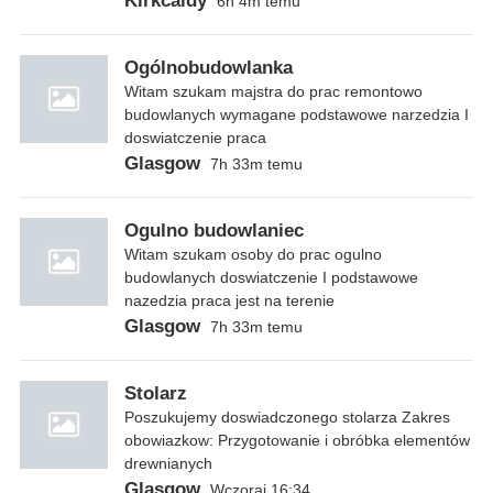
Kirkcaldy
6h 4m temu
Ogólnobudowlanka
Witam szukam majstra do prac remontowo
budowlanych wymagane podstawowe narzedzia I
doswiatczenie praca
Glasgow
7h 33m temu
Ogulno budowlaniec
Witam szukam osoby do prac ogulno
budowlanych doswiatczenie I podstawowe
nazedzia praca jest na terenie
Glasgow
7h 33m temu
Stolarz
Poszukujemy doswiadczonego stolarza Zakres
obowiazkow: Przygotowanie i obróbka elementów
drewnianych
Glasgow
Wczoraj 16:34