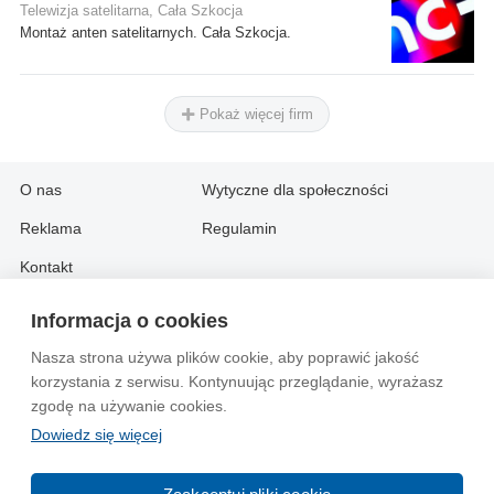
Telewizja satelitarna, Cała Szkocja
Montaż anten satelitarnych. Cała Szkocja.
Pokaż więcej firm
O nas
Wytyczne dla społeczności
Reklama
Regulamin
Kontakt
Informacja o cookies
Information in English:
Nasza strona używa plików cookie, aby poprawić jakość
About
Contact
korzystania z serwisu. Kontynuując przeglądanie, wyrażasz
Advertise
zgodę na używanie cookies.
Dowiedz się więcej
© 2004-2026 Emito.net