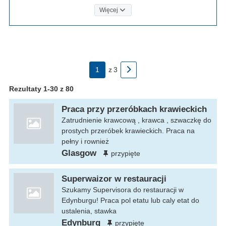
Więcej
1
z
3
Rezultaty 1-30 z 80
Praca przy przeróbkach krawieckich
Zatrudnienie krawcową , krawca , szwaczkę do
prostych przeróbek krawieckich. Praca na
pełny i rownież
Glasgow
przypięte
Superwaizor w restauracji
Szukamy Supervisora do restauracji w
Edynburgu! Praca pol etatu lub caly etat do
ustalenia, stawka
Edynburg
przypięte