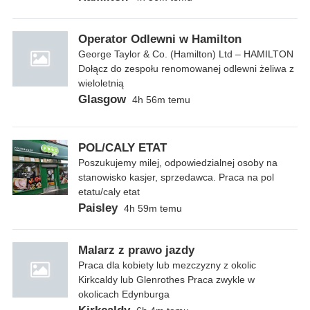
Operator Odlewni w Hamilton
George Taylor & Co. (Hamilton) Ltd – HAMILTON
Dołącz do zespołu renomowanej odlewni żeliwa z
wieloletnią
Glasgow
4h 56m temu
POL/CALY ETAT
Poszukujemy milej, odpowiedzialnej osoby na
stanowisko kasjer, sprzedawca. Praca na pol
etatu/caly etat
Paisley
4h 59m temu
Malarz z prawo jazdy
Praca dla kobiety lub mezczyzny z okolic
Kirkcaldy lub Glenrothes Praca zwykle w
okolicach Edynburga