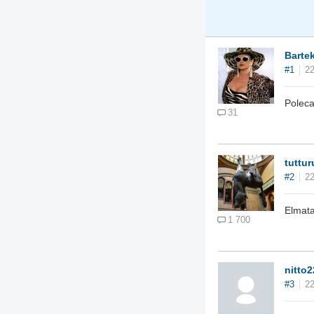
Barte
#1
22
Poleca
31
tuttur
#2
22
Elmata
1 700
nitto2
#3
22