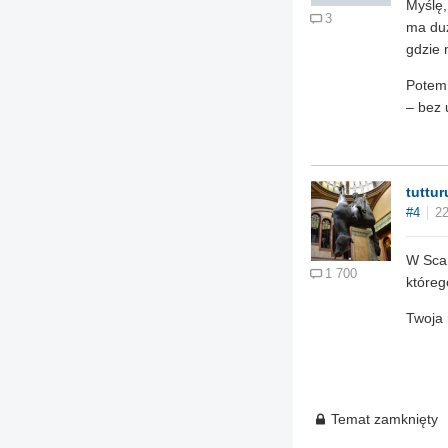
Myślę,
3
ma duż
gdzie 
Potem 
– bez 
tuttur
#4
22
W Scan
1 700
któreg
Twoja 
Temat zamknięty