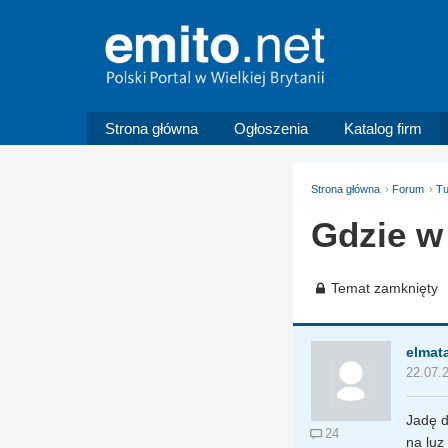
Strona główna
Ogłoszenia
Katalog firm
Strona główna
Forum
Tu
Gdzie w
Temat zamknięty
elmat
22.07.
Jadę d
24
na luz