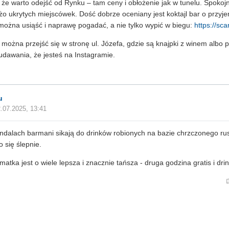
 że warto odejść od Rynku – tam ceny i obłożenie jak w tunelu. Spokoj
o ukrytych miejscówek. Dość dobrze oceniany jest koktajl bar o przyj
można usiąść i naprawę pogadać, a nie tylko wypić w biegu:
https://sca
można przejść się w stronę ul. Józefa, gdzie są knajpki z winem albo
udawania, że jesteś na Instagramie.
u
.07.2025, 13:41
dalach barmani sikają do drinków robionych na bazie chrzczonego rus
o się ślepnie.
matka jest o wiele lepsza i znacznie tańsza - druga godzina gratis i drink