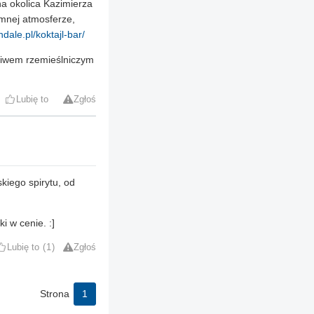
na okolica Kazimierza
emnej atmosferze,
ndale.pl/koktajl-bar/
 piwem rzemieślniczym
Lubię to
Zgłoś
kiego spirytu, od
i w cenie. :]
Lubię to
1
Zgłoś
Strona
1