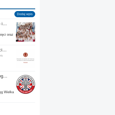
Dodaj wpis
Akademia Języka Polskiego im. gen. Stanisława Maczka przy ECP
ięci oraz
Polish Academy of Social Sciences and Humanities Ltd
yn
Związek Harcerstwa Polskiego w Wielkiej Brytanii
ęg Wielka