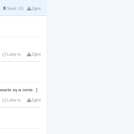
Śledź
4
Zgłoś
Lubię to
Zgłoś
warte są w cenie. :]
Lubię to
Zgłoś