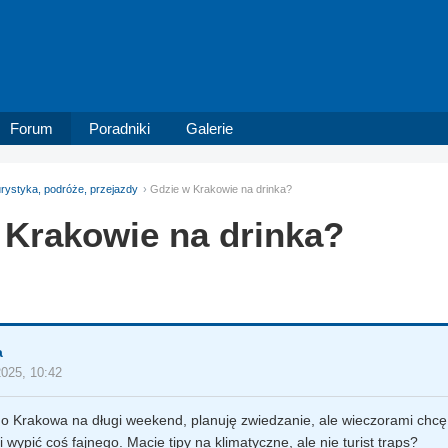
Forum
Poradniki
Galerie
rystyka, podróże, przejazdy
Gdzie w Krakowie na drinka?
 Krakowie na drinka?
a
2025, 10:42
o Krakowa na długi weekend, planuję zwiedzanie, ale wieczorami chcę 
 i wypić coś fajnego. Macie tipy na klimatyczne, ale nie turist traps?