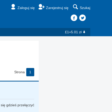
Zaloguj się
Zarejestruj się
Szukaj
£1=5.01 zł
Strona
1
się gdzieś przełączyć