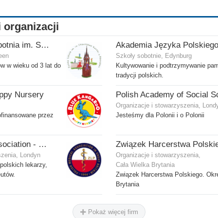
i organizacji
Polska Szkoła Sobotnia im. Stanisława Kostki
een
Szkoły sobotnie, Edynburg
w w wieku od 3 lat do
Kultywowanie i podtrzymywanie pam
tradycji polskich.
ppy Nursery
Organizacje i stowarzyszenia, Lond
ofinansowane przez
Jesteśmy dla Polonii i o Polonii
Polish Medical Association - Zwiazek Lekarzy Polskich w Wielkiej Brytanii
szenia, Londyn
Organizacje i stowarzyszenia,
olskich lekarzy,
Cała Wielka Brytania
utów.
Związek Harcerstwa Polskiego. Okr
Brytania
Pokaż więcej firm