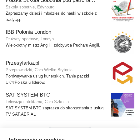
Polska Szkoła Sobotnia pod patronatem SPK w Edynburgu - Filia Gilmerton
Szkoły sobotnie, Edynburg
Zapraszamy dzieci i młodzież do nauki w szkole z
tradycją.
IBB Polonia London
Drużyny sportowe, Londyn
Wielokrotny mistrz Anglii i zdobywca Pucharu Anglii.
Przesyłarka.pl
Przeprowadzki, Cała Wielka Brytania
Porównywarka usług kurierskich. Tanie paczki
UK⇆Polska u liderów.
SAT SYSTEM BTC
Telewizja satelitarna, Cała Szkocja
SAT SYSTEM BTC zaprasza do skorzystania z usług
TV SAT,AERIAL
Pokaż więcej firm