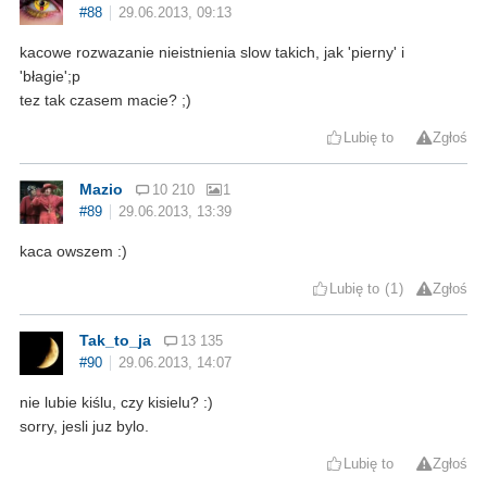
#88
29.06.2013, 09:13
kacowe rozwazanie nieistnienia slow takich, jak 'pierny' i
'błagie';p
tez tak czasem macie? ;)
Lubię to
Zgłoś
Mazio
10 210
1
#89
29.06.2013, 13:39
kaca owszem :)
Lubię to
1
Zgłoś
Tak_to_ja
13 135
#90
29.06.2013, 14:07
nie lubie kiślu, czy kisielu? :)
sorry, jesli juz bylo.
Lubię to
Zgłoś