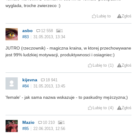
wyglada, troche zwierzeco :)
Lubię to
Zgłoś
asbo
12 558
1
#83
31.05.2013, 13:34
JUTRO (rzeczownik) - magiczna kraina, w ktorej przechowywane
jest 99% ludzkiej motywacji, produktywnosci i osiagniec:)
Lubię to
1
Zgłoś
kijevna
18 941
#84
31.05.2013, 13:45
'female' - jak sama nazwa wskazuje - to paskudny mężczyzna;)
Lubię to
4
Zgłoś
Mazio
10 210
1
#85
22.06.2013, 12:56