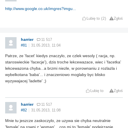
http://www.google.co.uk/imgres?imgu...
Lubię to
2
Zgłoś
harrier
11 517
#81
31.05.2013, 11:04
Patrze, ze 'facet' kiedys znaczylo, ze czlek wesoly ( racja, np.
staroswieckie 'facecje'), dzis troche lekcewazace, wiec i 'facetka'
lekcewazona chyba...a brzmi niezle, w porownaniu z rozlazla i
wybelkotana 'baba'... i znaczeniowo moglaby byc blisko
wyzywajacej 'ladette' ;)
Lubię to
Zgłoś
harrier
11 517
#82
31.05.2013, 11:08
Mnie tu jeszcze zaskoczylo, ze uzywa sie chyba neutralnie
'female' na rowni z 'woman'... cos mi to 'female' podejrzanie