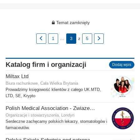
Temat zamknięty
1
…
3
z
5
Katalog firm i organizacji
Dodaj wpis
Miltax Ltd
Biura rachunkowe, Cała Wielka Brytania
Prowadzimy księgowość klientów z całego UK.MTD,
LTD, SE, Krypto
Polish Medical Association - Zwiazek Lekarzy Polskich w Wielkiej Brytanii
Organizacje i stowarzyszenia, Londyn
Serdeczne zachęcamy polskich lekarzy, stomatologów i
farmaceutów.