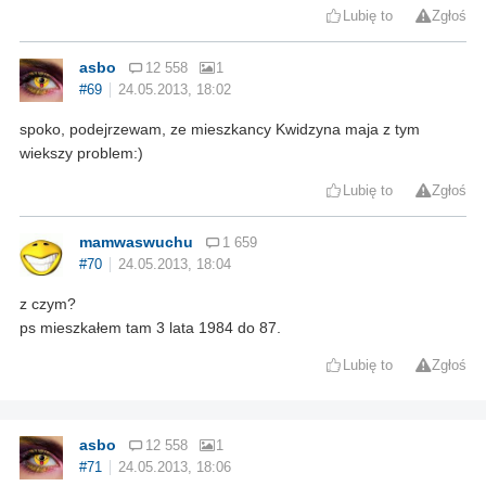
Lubię to
Zgłoś
asbo
12 558
1
#69
24.05.2013, 18:02
spoko, podejrzewam, ze mieszkancy Kwidzyna maja z tym
wiekszy problem:)
Lubię to
Zgłoś
mamwaswuchu
1 659
#70
24.05.2013, 18:04
z czym?
ps mieszkałem tam 3 lata 1984 do 87.
Lubię to
Zgłoś
asbo
12 558
1
#71
24.05.2013, 18:06