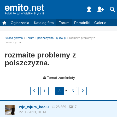
Ogłoszenia
Katalog firm
Forum
Poradniki
Galerie
Strona główna
Forum
polszczyzno - aj law ju
rozmaite problemy z
polszczyzna.
rozmaite problemy z
polszczyzna.
Temat zamknięty
1
…
3
z
5
wje_wjura_kociu
28 669
17
22.05.2013, 01:14