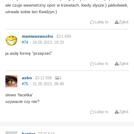
ale czuje wewnetrzny opor w trzewiach, kiedy slysze:) jakkolwiek,
utrwale sobie ten Kwidzyn:)
Lubię to
Zgłoś
mamwaswuchu
1 659
#74
24.05.2013, 18:33
ja wolę formę "przejrzeć"
Lubię to
Zgłoś
asbo
12 558
1
#75
31.05.2013, 09:48
slowo 'facetka'
uzywacie czy nie?
Lubię to
Zgłoś
harrier
11 517