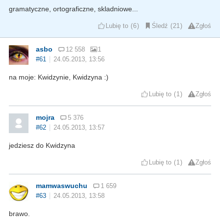
gramatyczne, ortograficzne, skladniowe...
Lubię to
6
Śledź
21
Zgłoś
asbo
12 558
1
#61
24.05.2013, 13:56
na moje: Kwidzynie, Kwidzyna :)
Lubię to
1
Zgłoś
mojra
5 376
#62
24.05.2013, 13:57
jedziesz do Kwidzyna
Lubię to
1
Zgłoś
mamwaswuchu
1 659
#63
24.05.2013, 13:58
brawo.