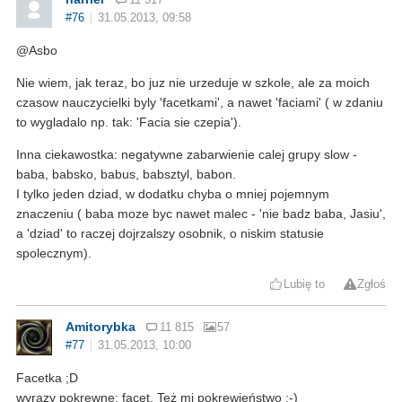
#76
31.05.2013, 09:58
@Asbo
Nie wiem, jak teraz, bo juz nie urzeduje w szkole, ale za moich
czasow nauczycielki byly 'facetkami', a nawet 'faciami' ( w zdaniu
to wygladalo np. tak: 'Facia sie czepia').
Inna ciekawostka: negatywne zabarwienie calej grupy slow -
baba, babsko, babus, babsztyl, babon.
I tylko jeden dziad, w dodatku chyba o mniej pojemnym
znaczeniu ( baba moze byc nawet malec - 'nie badz baba, Jasiu',
a 'dziad' to raczej dojrzalszy osobnik, o niskim statusie
spolecznym).
Lubię to
Zgłoś
Amitorybka
11 815
57
#77
31.05.2013, 10:00
Facetka ;D
wyrazy pokrewne: facet. Też mi pokrewieństwo :-)