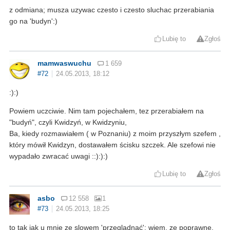
z odmiana; musza uzywac czesto i czesto sluchac przerabiania
go na 'budyn':)
Lubię to
Zgłoś
mamwaswuchu
1 659
#72
24.05.2013, 18:12
:):)
Powiem uczciwie. Nim tam pojechałem, tez przerabiałem na
"budyń", czyli Kwidzyń, w Kwidzyniu,
Ba, kiedy rozmawiałem ( w Poznaniu) z moim przyszłym szefem ,
który mówił Kwidzyn, dostawałem ścisku szczek. Ale szefowi nie
wypadało zwracać uwagi ::):):)
Lubię to
Zgłoś
asbo
12 558
1
#73
24.05.2013, 18:25
to tak jak u mnie ze slowem 'przeglądnąć'; wiem, ze poprawne,