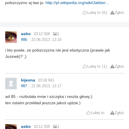
polszczyzno aj law ju:
http://pl.wikipedia.org/wiki/Jabber...
Lubię to
6
Zgłoś
asbo
12 558
1
#86
22.06.2013, 13:10
i kto powie, ze polszczyzna nie jest elastyczna (prawie jak
Jozinek)? ;)
Lubię to
1
Zgłoś
kijevna
18 941
#87
22.06.2013, 13:17
ad 85 - rozbolała mnie i szczęka i reszta głowy;)
ten ostatni przekład jeszcze jakoś ujdzie:)
Lubię to
Zgłoś
asbo
12 558
1