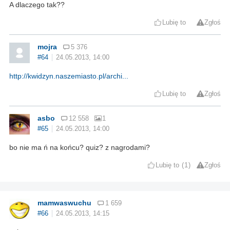
A dlaczego tak??
Lubię to
Zgłoś
mojra
5 376
#64
24.05.2013, 14:00
http://kwidzyn.naszemiasto.pl/archi...
Lubię to
Zgłoś
asbo
12 558
1
#65
24.05.2013, 14:00
bo nie ma ń na końcu? quiz? z nagrodami?
Lubię to
1
Zgłoś
mamwaswuchu
1 659
#66
24.05.2013, 14:15