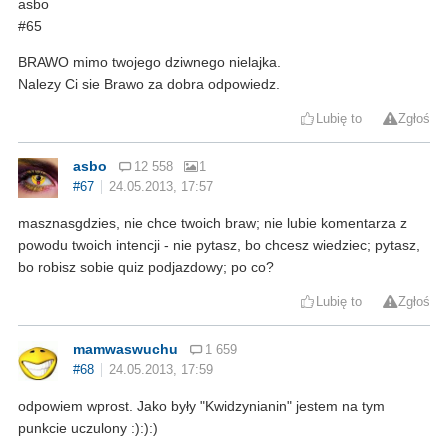
asbo
#65
BRAWO mimo twojego dziwnego nielajka.
Nalezy Ci sie Brawo za dobra odpowiedz.
Lubię to
Zgłoś
asbo
12 558
1
#67
24.05.2013, 17:57
masznasgdzies, nie chce twoich braw; nie lubie komentarza z
powodu twoich intencji - nie pytasz, bo chcesz wiedziec; pytasz,
bo robisz sobie quiz podjazdowy; po co?
Lubię to
Zgłoś
mamwaswuchu
1 659
#68
24.05.2013, 17:59
odpowiem wprost. Jako były "Kwidzynianin" jestem na tym
punkcie uczulony :):):)