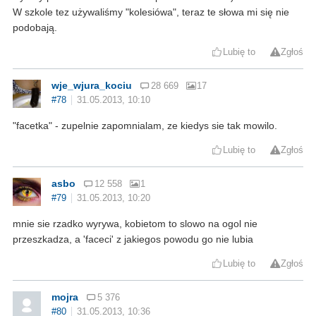
W szkole tez używaliśmy "kolesiówa", teraz te słowa mi się nie
podobają.
Lubię to
Zgłoś
wje_wjura_kociu
28 669
17
#78
31.05.2013, 10:10
"facetka" - zupelnie zapomnialam, ze kiedys sie tak mowilo.
Lubię to
Zgłoś
asbo
12 558
1
#79
31.05.2013, 10:20
mnie sie rzadko wyrywa, kobietom to slowo na ogol nie
przeszkadza, a 'faceci' z jakiegos powodu go nie lubia
Lubię to
Zgłoś
mojra
5 376
#80
31.05.2013, 10:36