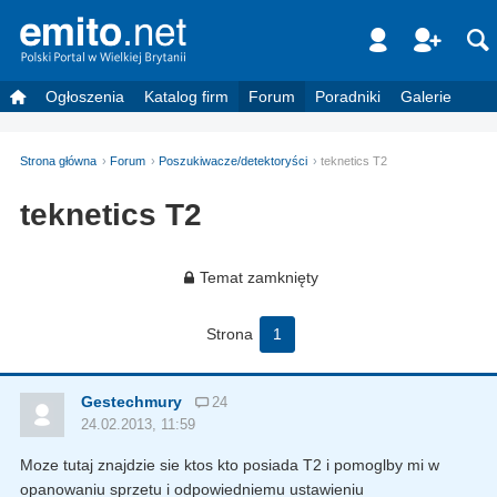
Ogłoszenia
Katalog firm
Forum
Poradniki
Galerie
Strona główna
Forum
Poszukiwacze/detektoryści
teknetics T2
teknetics T2
Temat zamknięty
Strona
1
Gestechmury
24
24.02.2013, 11:59
Moze tutaj znajdzie sie ktos kto posiada T2 i pomoglby mi w
opanowaniu sprzetu i odpowiedniemu ustawieniu