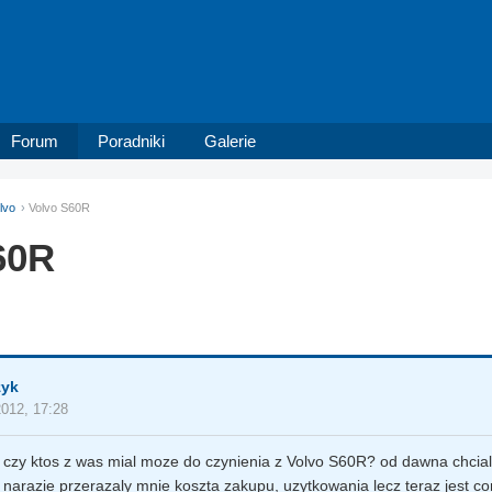
Forum
Poradniki
Galerie
lvo
Volvo S60R
60R
zyk
2012, 17:28
 czy ktos z was mial moze do czynienia z Volvo S60R? od dawna chcial
k narazie przerazaly mnie koszta zakupu, uzytkowania lecz teraz jest c