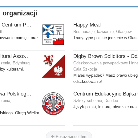
i organizacji
ECP - Edukacyjne Centrum Polonijne SCIO - Dalkeith
Happy Meal
th
Restauracje, kawiarnie, Glasgow
ymywanie pamięci oraz
Tradycyjne polskie jedzenie w Glas
Scottish Polish Cultural Association
szenia, Edynburg
Odszkodowania powypadkowe i inne
zy kulturami.
Cała Szkocja
Miałeś wypadek? Masz prawo ubieg
odszkodowanie!
Związek Harcerstwa Polskiego w Wielkiej Brytanii
szenia,
Szkoły sobotnie, Dundee
Język polski, kultura, obyczaje oraz
lskiego. Okręg Wielka
Pokaż więcej firm