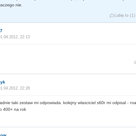
laczego nie.
Lubię to
1
7
01.04.2012, 22:13
zyk
01.04.2012, 22:28
adnie taki zestaw mi odpowiada. kolejny wlasciciel s60r mi odpisal - ro
o 400+ na rok
ow.