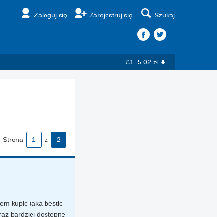
Zaloguj się
Zarejestruj się
Szukaj
£1=5.02 zł
Strona
1
z
2
em kupic taka bestie
oraz bardziej dostepne