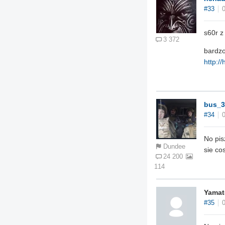
#33
s60r z
3 372
bardzo
http:/
bus_3
#34
No pis
Dundee
sie co
24 200
114
Yamat
#35