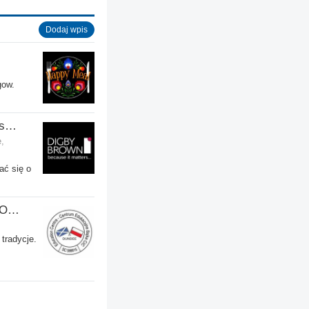
Dodaj wpis
gow.
Digby Brown Solicitors - Odszkodowania w Szkocji
,
ać się o
Centrum Edukacyjne Bajka Oddział w Dundee
 tradycje.