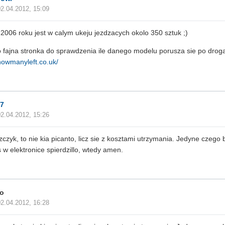
02.04.2012, 15:09
 2006 roku jest w calym ukeju jezdzacych okolo 350 sztuk ;)
 fajna stronka do sprawdzenia ile danego modelu porusza sie po drog
/howmanyleft.co.uk/
7
02.04.2012, 15:26
zczyk, to nie kia picanto, licz sie z kosztami utrzymania. Jedyne czego 
s w elektronice spierdzillo, wtedy amen.
o
02.04.2012, 16:28