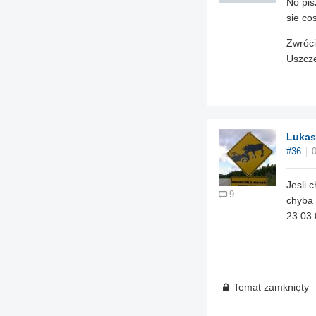
No pis
sie co
Zwróci
Uszcze
Lukas
#36
Jesli 
9
chyba 
23.03.
Temat zamknięty