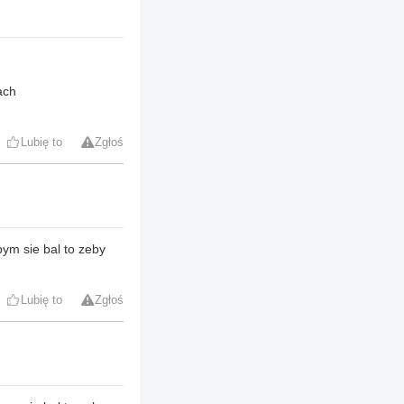
ach
Lubię to
Zgłoś
bym sie bal to zeby
Lubię to
Zgłoś