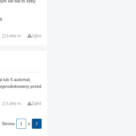
bym sie bal to zeby
ą.
Lubię to
Zgłoś
l lub 5 automat,
ł wyprodukowany przed
Lubię to
Zgłoś
Strona
1
z
2