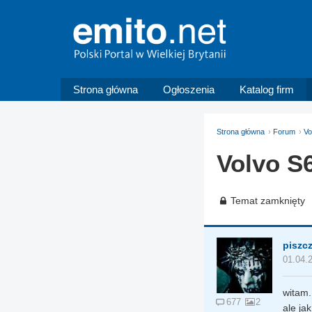
Strona główna
Ogłoszenia
Katalog firm
Strona główna
Forum
Vo
Volvo S
Temat zamknięty
piszc
01.04.
witam.
677
2
ale ja