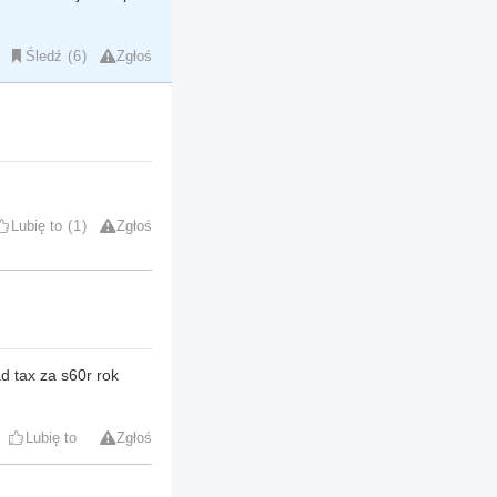
Śledź
6
Zgłoś
Lubię to
1
Zgłoś
ad tax za s60r rok
Lubię to
Zgłoś