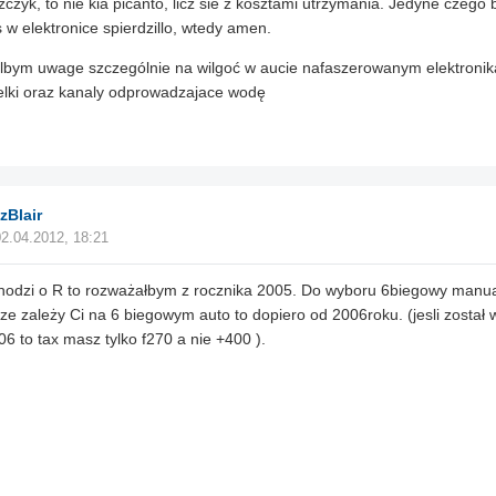
zczyk, to nie kia picanto, licz sie z kosztami utrzymania. Jedyne czego 
s w elektronice spierdzillo, wtedy amen.
lbym uwage szczególnie na wilgoć w aucie nafaszerowanym elektronik
lki oraz kanaly odprowadzajace wodę
zBlair
02.04.2012, 18:21
chodzi o R to rozważałbym z rocznika 2005. Do wyboru 6biegowy manua
ze zależy Ci na 6 biegowym auto to dopiero od 2006roku. (jesli zosta
06 to tax masz tylko f270 a nie +400 ).