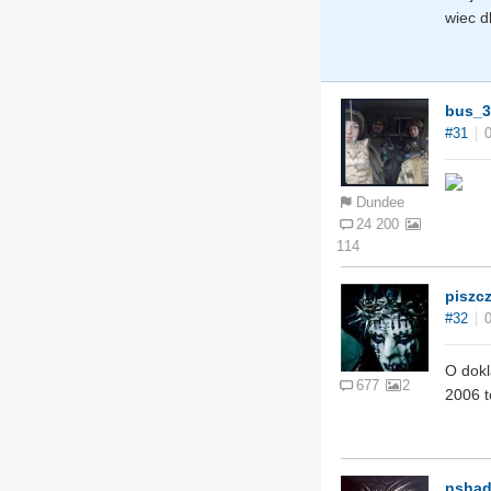
wiec d
bus_3
#31
Dundee
24 200
114
piszc
#32
O dokl
677
2
2006 t
nshad