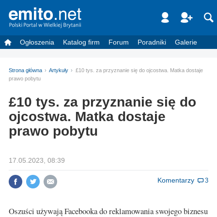
Ogłoszenia
Katalog firm
Forum
Poradniki
Galerie
Strona główna
Artykuły
£10 tys. za przyznanie się do ojcostwa. Matka dostaje
prawo pobytu
£10 tys. za przyznanie się do
ojcostwa. Matka dostaje
prawo pobytu
17.05.2023, 08:39
Komentarzy
3
Oszuści używają Facebooka do reklamowania swojego biznesu