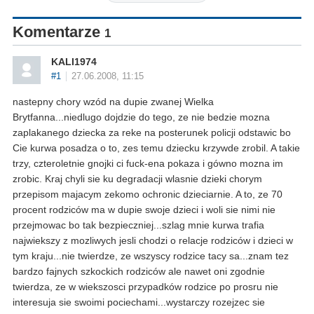
Komentarze
1
KALI1974
#1
27.06.2008, 11:15
nastepny chory wzód na dupie zwanej Wielka
Brytfanna...niedlugo dojdzie do tego, ze nie bedzie mozna
zaplakanego dziecka za reke na posterunek policji odstawic bo
Cie kurwa posadza o to, zes temu dziecku krzywde zrobil. A takie
trzy, czteroletnie gnojki ci fuck-ena pokaza i gówno mozna im
zrobic. Kraj chyli sie ku degradacji wlasnie dzieki chorym
przepisom majacym zekomo ochronic dzieciarnie. A to, ze 70
procent rodziców ma w dupie swoje dzieci i woli sie nimi nie
przejmowac bo tak bezpieczniej...szlag mnie kurwa trafia
najwiekszy z mozliwych jesli chodzi o relacje rodziców i dzieci w
tym kraju...nie twierdze, ze wszyscy rodzice tacy sa...znam tez
bardzo fajnych szkockich rodziców ale nawet oni zgodnie
twierdza, ze w wiekszosci przypadków rodzice po prosru nie
interesuja sie swoimi pociechami...wystarczy rozejzec sie