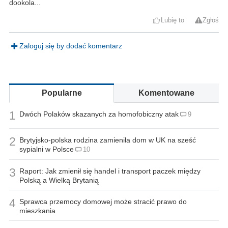
dookola...
Lubię to
Zgłoś
Zaloguj się by dodać komentarz
Popularne
Komentowane
1
Dwóch Polaków skazanych za homofobiczny atak
9
2
Brytyjsko-polska rodzina zamieniła dom w UK na sześć
sypialni w Polsce
10
3
Raport: Jak zmienił się handel i transport paczek między
Polską a Wielką Brytanią
4
Sprawca przemocy domowej może stracić prawo do
mieszkania