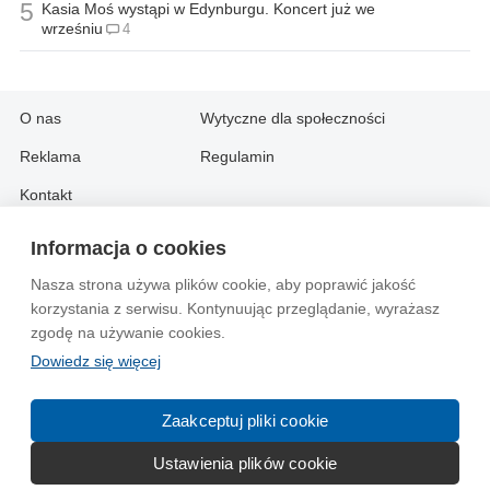
5
Kasia Moś wystąpi w Edynburgu. Koncert już we
wrześniu
4
O nas
Wytyczne dla społeczności
Reklama
Regulamin
Kontakt
Informacja o cookies
Information in English:
Nasza strona używa plików cookie, aby poprawić jakość
About
Contact
korzystania z serwisu. Kontynuując przeglądanie, wyrażasz
Advertise
zgodę na używanie cookies.
Dowiedz się więcej
© 2004-2026 Emito.net
Zaakceptuj pliki cookie
Ustawienia plików cookie