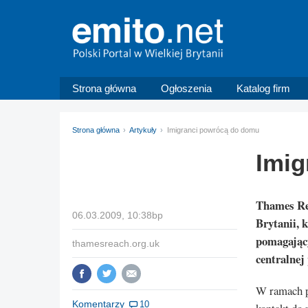
Strona główna
Ogłoszenia
Katalog firm
Strona główna
Artykuły
Imigranci powrócą do domu
Imig
Thames Rea
06.03.2009, 10:38bp
Brytanii, 
pomagając
thamesreach.org.uk
centralnej
W ramach p
Komentarzy
10