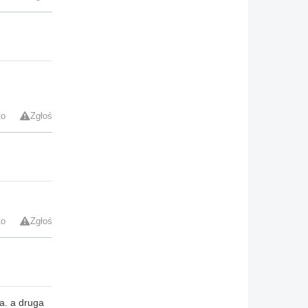
to
Zgłoś
to
Zgłoś
a. a druga