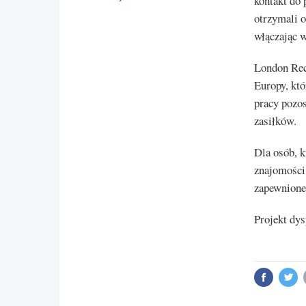
kontakt do 
otrzymali o
włączając 
London Rec
Europy, któ
pracy pozo
zasiłków.
Dla osób, k
znajomości 
zapewnione
Projekt dy