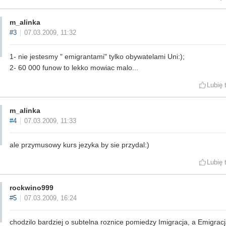
m_alinka
#3
07.03.2009, 11:32
1- nie jestesmy " emigrantami" tylko obywatelami Uni:);
2- 60 000 funow to lekko mowiac malo...
Lubię 
m_alinka
#4
07.03.2009, 11:33
ale przymusowy kurs jezyka by sie przydal:)
Lubię 
rockwino999
#5
07.03.2009, 16:24
chodzilo bardziej o subtelna roznice pomiedzy Imigracja, a Emigracj