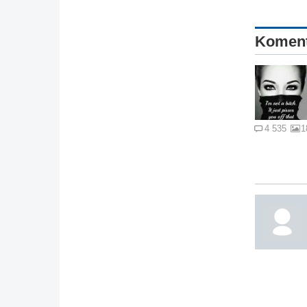
Komen
4 535
1