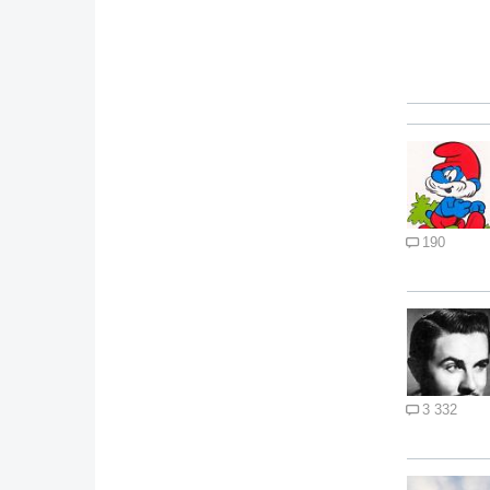
190
3 332