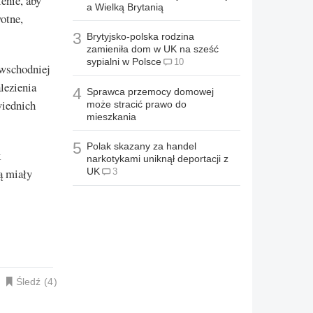
enie, aby
a Wielką Brytanią
otne,
3
Brytyjsko-polska rodzina
zamieniła dom w UK na sześć
sypialni w Polsce
10
 wschodniej
lezienia
4
Sprawca przemocy domowej
wiednich
może stracić prawo do
mieszkania
5
Polak skazany za handel
k
narkotykami uniknął deportacji z
ą miały
UK
3
Śledź
4