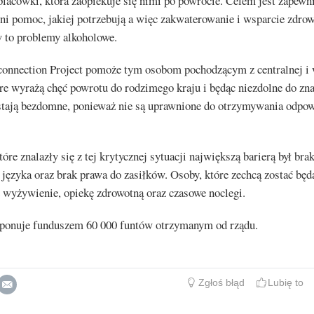
placówki, która zaopiekuje się nimi po powrocie. Celem jest zapewni
ni pomoc, jakiej potrzebują a więc zakwaterowanie i wsparcie zdrow
w to problemy alkoholowe.
onnection Project pomoże tym osobom pochodzącym z centralnej i
re wyrażą chęć powrotu do rodzimego kraju i będąc niezdolne do zna
stają bezdomne, ponieważ nie są uprawnione do otrzymywania odpo
tóre znalazły się z tej krytycznej sytuacji największą barierą był bra
języka oraz brak prawa do zasiłków. Osoby, które zechcą zostać będ
 wyżywienie, opiekę zdrowotną oraz czasowe noclegi.
sponuje funduszem 60 000 funtów otrzymanym od rządu.
Zgłoś błąd
Lubię to