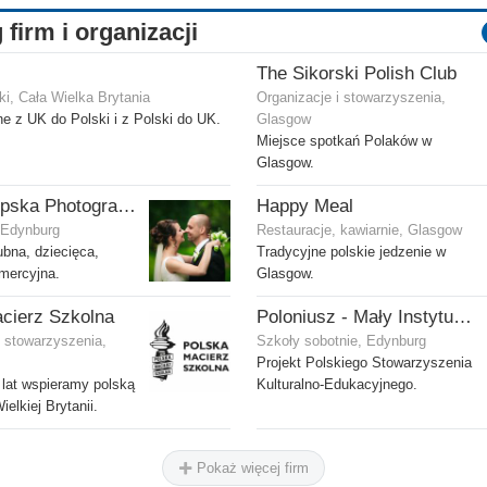
 firm i organizacji
The Sikorski Polish Club
i, Cała Wielka Brytania
Organizacje i stowarzyszenia,
e z UK do Polski i z Polski do UK.
Glasgow
Miejsce spotkań Polaków w
Glasgow.
Ola Gostepska Photography
Happy Meal
, Edynburg
Restauracje, kawiarnie, Glasgow
ubna, dziecięca,
Tradycyjne polskie jedzenie w
omercyjna.
Glasgow.
cierz Szkolna
Poloniusz - Mały Instytut Języka Polskiego
i stowarzyszenia,
Szkoły sobotnie, Edynburg
Projekt Polskiego Stowarzyszenia
lat wspieramy polską
Kulturalno-Edukacyjnego.
elkiej Brytanii.
Pokaż więcej firm