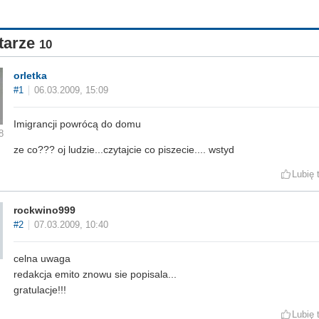
tarze
10
orletka
#1
06.03.2009, 15:09
Imigrancji powrócą do domu
8
ze co??? oj ludzie...czytajcie co piszecie.... wstyd
Lubię 
rockwino999
#2
07.03.2009, 10:40
celna uwaga
redakcja emito znowu sie popisala...
gratulacje!!!
Lubię 