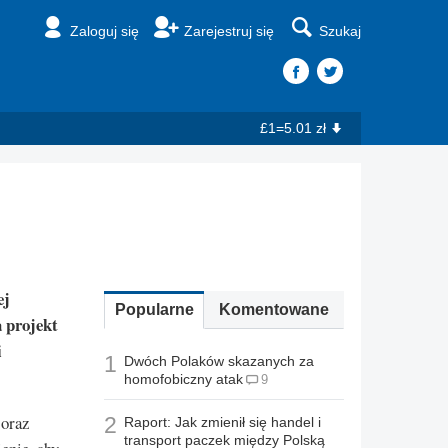
Zaloguj się
Zarejestruj się
Szukaj
£1=5.01 zł
ej
Popularne
Komentowane
a projekt
i
1
Dwóch Polaków skazanych za
homofobiczny atak
9
 oraz
2
Raport: Jak zmienił się handel i
transport paczek między Polską