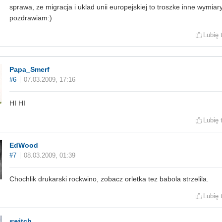
sprawa, ze migracja i uklad unii europejskiej to troszke inne wymia
pozdrawiam:)
Lubię 
Papa_Smerf
#6
07.03.2009, 17:16
HI HI
Lubię 
EdWood
#7
08.03.2009, 01:39
Chochlik drukarski rockwino, zobacz orletka tez babola strzelila.
Lubię 
switch