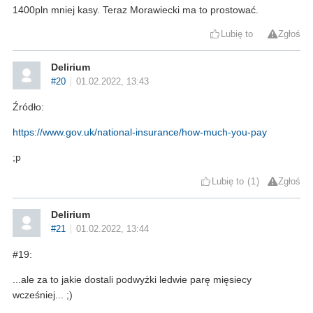
1400pln mniej kasy. Teraz Morawiecki ma to prostować.
Lubię to
Zgłoś
Delirium
#20
01.02.2022, 13:43
Źródło:
https://www.gov.uk/national-insurance/how-much-you-pay
;p
Lubię to
1
Zgłoś
Delirium
#21
01.02.2022, 13:44
#19:
...ale za to jakie dostali podwyżki ledwie parę mięsiecy
wcześniej... ;)