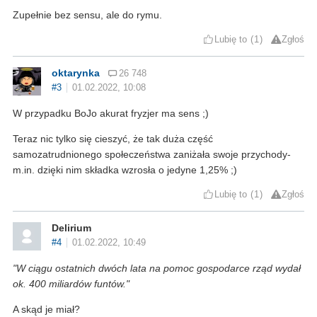
Zupełnie bez sensu, ale do rymu.
Lubię to
1
Zgłoś
oktarynka
26 748
#3
01.02.2022, 10:08
W przypadku BoJo akurat fryzjer ma sens ;)
Teraz nic tylko się cieszyć, że tak duża część
samozatrudnionego społeczeństwa zaniżała swoje przychody-
m.in. dzięki nim składka wzrosła o jedyne 1,25% ;)
Lubię to
1
Zgłoś
Delirium
#4
01.02.2022, 10:49
"W ciągu ostatnich dwóch lata na pomoc gospodarce rząd wydał
ok. 400 miliardów funtów."
A skąd je miał?