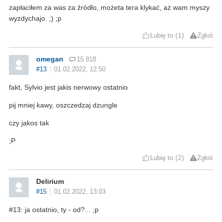
zapłaciłem za was za źródło, możeta tera klykać, aż wam myszy
wyzdychajo. ;) ;p
Lubię to
1
Zgłoś
omegan
15 818
#13
01.02.2022, 12:50
fakt, Sylvio jest jakis nerwowy ostatnio
pij mniej kawy, oszczedzaj dzungle
czy jakos tak
;P
Lubię to
2
Zgłoś
Delirium
#15
01.02.2022, 13:03
#13: ja ostatnio, ty - od?... ;p