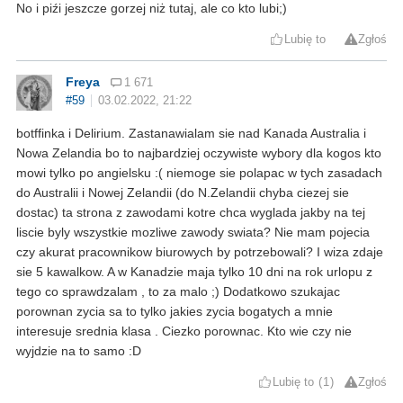
No i piź
i jeszcze gorzej niż tutaj, ale co kto lubi;)
Lubię to
Zgłoś
Freya
1 671
#59
03.02.2022, 21:22
botffinka i Delirium. Zastanawialam sie nad Kanada Australia i
Nowa Zelandia bo to najbardziej oczywiste wybory dla kogos kto
mowi tylko po angielsku :( niemoge sie polapac w tych zasadach
do Australii i Nowej Zelandii (do N.Zelandii chyba ciezej sie
dostac) ta strona z zawodami kotre chca wyglada jakby na tej
liscie byly wszystkie mozliwe zawody swiata? Nie mam pojecia
czy akurat pracownikow biurowych by potrzebowali? I wiza zdaje
sie 5 kawalkow. A w Kanadzie maja tylko 10 dni na rok urlopu z
tego co sprawdzalam , to za malo ;) Dodatkowo szukajac
porownan zycia sa to tylko jakies zycia bogatych a mnie
interesuje srednia klasa . Ciezko porownac. Kto wie czy nie
wyjdzie na to samo :D
Lubię to
1
Zgłoś