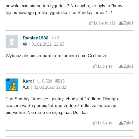
powołujecie się na ten tygodnik? No chyba, że były to "łamy
fejsbuniowego profilu tygodnika The Sunday Times". :/
Lubię to
2
Zgłoś
Damian1986
6
#9
01.02.2022, 12:25
Wybacz ale nie za bardzo rozumiem o co Ci chodzi.
Lubię to
Zgłoś
Karol
6 529
15
#10
01.02.2022, 12:32
The Sunday Times jest płatny, choć jest źródłem. Dlatego
czasem warto podpiąć drugorzędne źródło, zaznaczając
pierwotne. Nie ma o co się spinać Delirka.
Lubię to
Zgłoś