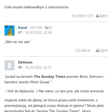
Cala reszte traktowalbym z ostroznoscia.
Lubię to
3
Zgłoś
Karol
6 529
15
#7
01.02.2022, 12:20
„Nikt nic nie wie”
Lubię to
Zgłoś
Delirium
#8
01.02.2022, 12:21
"podali na łamach
The Sunday Times
premier Boris Johnson i
kanclerz skarbu Rishi Sunak."
..i link do fejsbunia. :/ Nie wiem, co tam jest, ale może wreszcie
wryjecie sobie do głowy, że liczna grupa osób świadomie, z
premedytacją, od jakiegoś czasu blokuje to gówno? Może jakiś
bezpośredni link do "łamów
The Sunday Times
", skoro