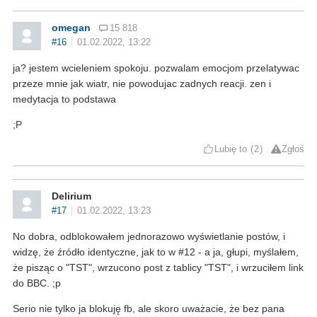
omegan
15 818
#16
01.02.2022, 13:22
ja? jestem wcieleniem spokoju. pozwalam emocjom przelatywac
przeze mnie jak wiatr, nie powodujac zadnych reacji. zen i
medytacja to podstawa
;P
Lubię to
2
Zgłoś
Delirium
#17
01.02.2022, 13:23
No dobra, odblokowałem jednorazowo wyświetlanie postów, i
widzę, że źródło identyczne, jak to w #12 - a ja, głupi, myślałem,
że pisząc o "TST", wrzucono post z tablicy "TST", i wrzuciłem link
do BBC. ;p
Serio nie tylko ja blokuję fb, ale skoro uważacie, że bez pana