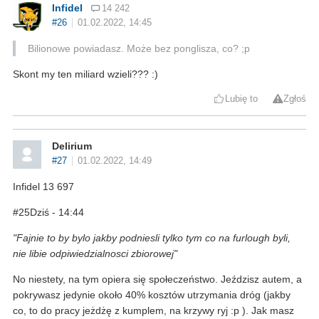
Infidel
14 242
#26
01.02.2022, 14:45
Bilionowe powiadasz. Może bez ponglisza, co? ;p
Skont my ten miliard wzieli??? :)
Lubię to
Zgłoś
Delirium
#27
01.02.2022, 14:49
Infidel 13 697
#25Dziś - 14:44
"Fajnie to by bylo jakby podniesli tylko tym co na furlough byli,
nie libie odpiwiedzialnosci zbiorowej"
No niestety, na tym opiera się społeczeństwo. Jeździsz autem, a
pokrywasz jedynie około 40% kosztów utrzymania dróg (jakby
co, to do pracy jeżdżę z kumplem, na krzywy ryj :p ). Jak masz