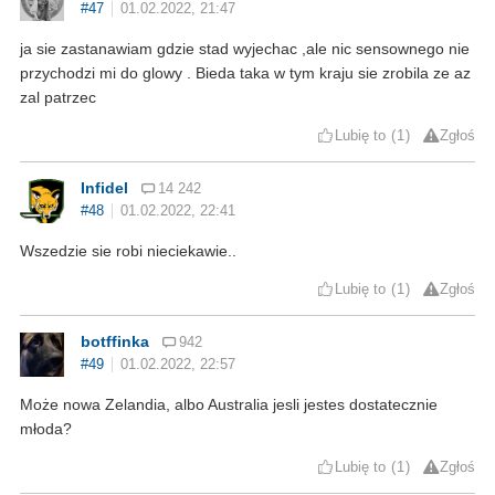
#47
01.02.2022, 21:47
ja sie zastanawiam gdzie stad wyjechac ,ale nic sensownego nie
przychodzi mi do glowy . Bieda taka w tym kraju sie zrobila ze az
zal patrzec
Lubię to
1
Zgłoś
Infidel
14 242
#48
01.02.2022, 22:41
Wszedzie sie robi nieciekawie..
Lubię to
1
Zgłoś
botffinka
942
#49
01.02.2022, 22:57
Może nowa Zelandia, albo Australia jesli jestes dostatecznie
młoda?
Lubię to
1
Zgłoś