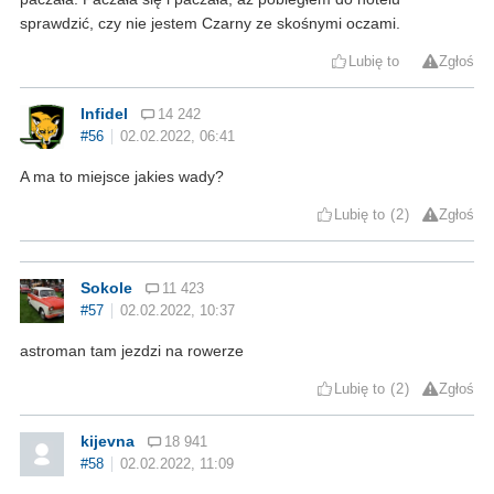
sprawdzić, czy nie jestem Czarny ze skośnymi oczami.
Lubię to
Zgłoś
Infidel
14 242
#56
02.02.2022, 06:41
A ma to miejsce jakies wady?
Lubię to
2
Zgłoś
Sokole
11 423
#57
02.02.2022, 10:37
astroman tam jezdzi na rowerze
Lubię to
2
Zgłoś
kijevna
18 941
#58
02.02.2022, 11:09