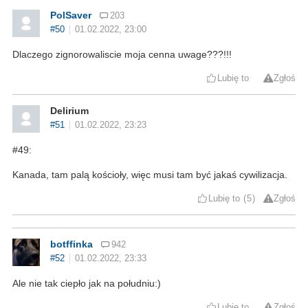
PolSaver
203
#50
01.02.2022, 23:00
Dlaczego zignorowaliscie moja cenna uwage???!!!
Lubię to
Zgłoś
Delirium
#51
01.02.2022, 23:23
#49:
Kanada, tam palą kościoły, więc musi tam być jakaś cywilizacja.
Lubię to
5
Zgłoś
botffinka
942
#52
01.02.2022, 23:33
Ale nie tak ciepło jak na południu:)
Lubię to
Zgłoś