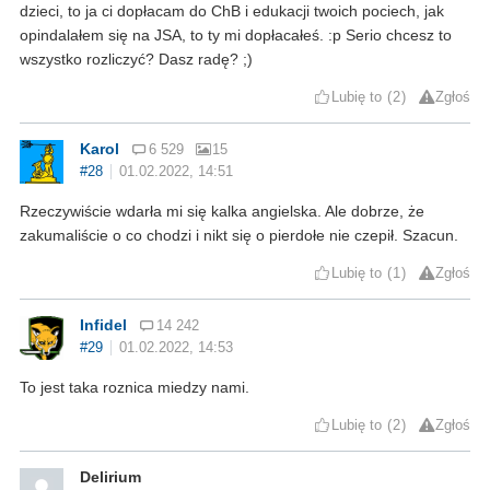
dzieci, to ja ci dopłacam do ChB i edukacji twoich pociech, jak
opindalałem się na JSA, to ty mi dopłacałeś. :p Serio chcesz to
wszystko rozliczyć? Dasz radę? ;)
Lubię to
2
Zgłoś
Karol
6 529
15
#28
01.02.2022, 14:51
Rzeczywiście wdarła mi się kalka angielska. Ale dobrze, że
zakumaliście o co chodzi i nikt się o pierdołe nie czepił. Szacun.
Lubię to
1
Zgłoś
Infidel
14 242
#29
01.02.2022, 14:53
To jest taka roznica miedzy nami.
Lubię to
2
Zgłoś
Delirium