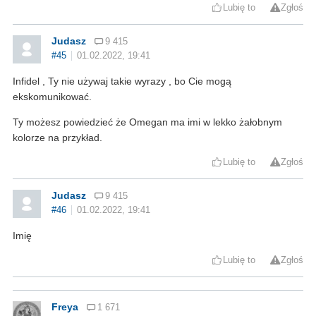
Lubię to
Zgłoś
Judasz
9 415
#45
01.02.2022, 19:41
Infidel , Ty nie używaj takie wyrazy , bo Cie mogą
ekskomunikować.
Ty możesz powiedzieć że Omegan ma imi w lekko żałobnym
kolorze na przykład.
Lubię to
Zgłoś
Judasz
9 415
#46
01.02.2022, 19:41
Imię
Lubię to
Zgłoś
Freya
1 671