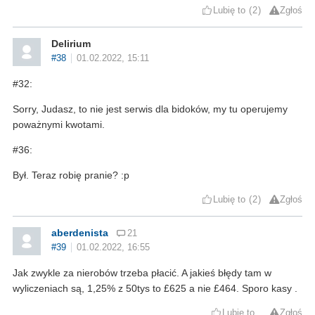
Lubię to
2
Zgłoś
Delirium
#38
01.02.2022, 15:11
#32:
Sorry, Judasz, to nie jest serwis dla bidoków, my tu operujemy
poważnymi kwotami.
#36:
Był. Teraz robię pranie? :p
Lubię to
2
Zgłoś
aberdenista
21
#39
01.02.2022, 16:55
Jak zwykle za nierobów trzeba płacić. A jakieś błędy tam w
wyliczeniach są, 1,25% z 50tys to £625 a nie £464. Sporo kasy .
Lubię to
Zgłoś