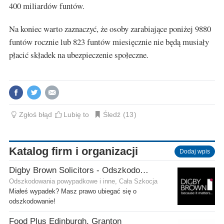
400 miliardów funtów.
Na koniec warto zaznaczyć, że osoby zarabiające poniżej 9880
funtów rocznie lub 823 funtów miesięcznie nie będą musiały
płacić składek na ubezpieczenie społeczne.
Zgłoś błąd
Lubię to
Śledź
13
Katalog firm i organizacji
Dodaj wpis
Digby Brown Solicitors - Odszkodowania w Szkocji
Odszkodowania powypadkowe i inne, Cała Szkocja
Miałeś wypadek? Masz prawo ubiegać się o
odszkodowanie!
Food Plus Edinburgh, Granton