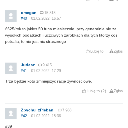
omegan
15 818
#40
01.02.2022, 16:57
£625/rok to jakies 50 funa miesiecznie. przy generalnie nie za
wysokich podatkach i uczciwych zarobkach dla tych ktorzy cos
potrafia, to nie jest nic strasznego
Lubię to
Zgłoś
Judasz
9 415
#41
01.02.2022, 17:29
Trza będzie kotu zmniejszyć racje żywnościowe.
Lubię to
2
Zgłoś
Zbychu_zPlebani
7 988
#42
01.02.2022, 18:36
#39