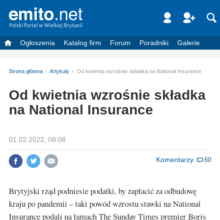
Ogłoszenia
Katalog firm
Forum
Poradniki
Galerie
Strona główna
Artykuły
Od kwietnia wzrośnie składka na National Insurance
Od kwietnia wzrośnie składka
na National Insurance
01.02.2022, 08:08
Komentarzy
60
Brytyjski rząd podniesie podatki, by zapłacić za odbudowę
kraju po pandemii – taki powód wzrostu stawki na National
Insurance podali na łamach The Sunday Times premier Boris