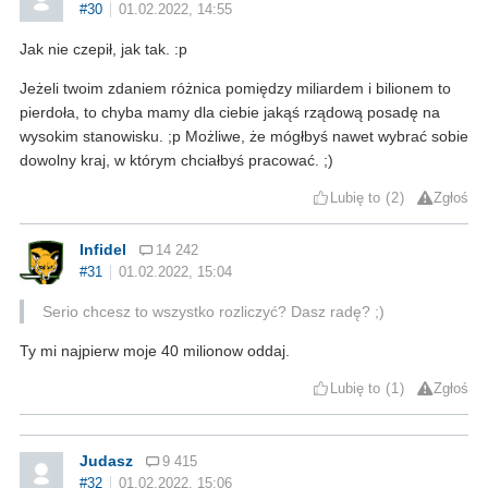
#30
01.02.2022, 14:55
Jak nie czepił, jak tak. :p
Jeżeli twoim zdaniem różnica pomiędzy miliardem i bilionem to
pierdoła, to chyba mamy dla ciebie jakąś rządową posadę na
wysokim stanowisku. ;p Możliwe, że mógłbyś nawet wybrać sobie
dowolny kraj, w którym chciałbyś pracować. ;)
Lubię to
2
Zgłoś
Infidel
14 242
#31
01.02.2022, 15:04
Serio chcesz to wszystko rozliczyć? Dasz radę? ;)
Ty mi najpierw moje 40 milionow oddaj.
Lubię to
1
Zgłoś
Judasz
9 415
#32
01.02.2022, 15:06