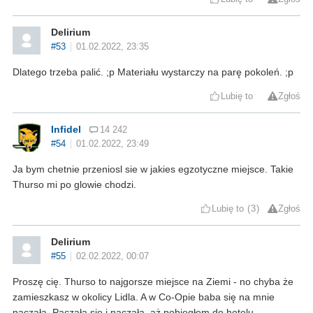
Delirium
#53
01.02.2022, 23:35
Dlatego trzeba palić. ;p Materiału wystarczy na parę pokoleń. ;p
Lubię to
Zgłoś
Infidel
14 242
#54
01.02.2022, 23:49
Ja bym chetnie przeniosl sie w jakies egzotyczne miejsce. Takie
Thurso mi po glowie chodzi.
Lubię to
3
Zgłoś
Delirium
#55
02.02.2022, 00:07
Proszę cię. Thurso to najgorsze miejsce na Ziemi - no chyba że
zamieszkasz w okolicy Lidla. A w Co-Opie baba się na mnie
paczała. Paczała się i paczała, aż pobiegłem do hotelu