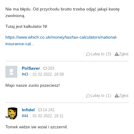
Nie ma błędu. Od przychodu brutto trzeba odjąć jakąś kwotę
zwolnioną.
Tutaj jest kalkulator NI
https://www.which.co.uk/money/tax/tax-calculators/national-
insurance-cal...
Lubię to
3
Zgłoś
PolSaver
203
#43
01.02.2022, 18:58
Majo nasze zuoto pszeciesz!
Lubię to
1
Zgłoś
Infidel
14 242
#44
01.02.2022, 19:11
Tomek widze sie wzial i szczernil.