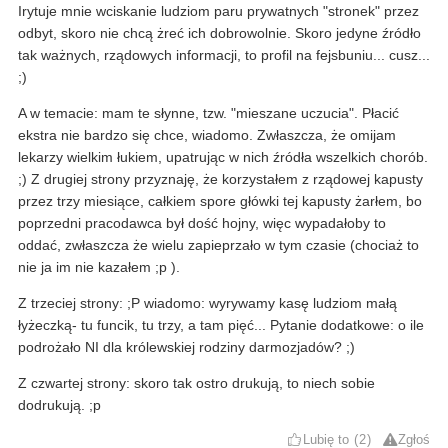
Irytuje mnie wciskanie ludziom paru prywatnych "stronek" przez
odbyt, skoro nie chcą żreć ich dobrowolnie. Skoro jedyne źródło
tak ważnych, rządowych informacji, to profil na fejsbuniu... cusz...
;)
A w temacie: mam te słynne, tzw. "mieszane uczucia". Płacić
ekstra nie bardzo się chce, wiadomo. Zwłaszcza, że omijam
lekarzy wielkim łukiem, upatrując w nich źródła wszelkich chorób.
;) Z drugiej strony przyznaję, że korzystałem z rządowej kapusty
przez trzy miesiące, całkiem spore główki tej kapusty żarłem, bo
poprzedni pracodawca był dość hojny, więc wypadałoby to
oddać, zwłaszcza że wielu zapieprzało w tym czasie (chociaż to
nie ja im nie kazałem ;p ).
Z trzeciej strony: ;P wiadomo: wyrywamy kasę ludziom małą
łyżeczką- tu funcik, tu trzy, a tam pięć... Pytanie dodatkowe: o ile
podrożało NI dla królewskiej rodziny darmozjadów? ;)
Z czwartej strony: skoro tak ostro drukują, to niech sobie
dodrukują. ;p
Lubię to
2
Zgłoś