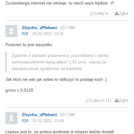
Zuckerberga internet nie istnieje, to niech wam będzie. ;P
Lubię to
Zgłoś
Zbychu_zPlebani
7 988
#18
01.02.2022, 13:31
Przecież tu jest wszystko
Zgodnie z planami pracownicy, pracodawcy i osoby
samozatrudnione będą płacić 1,25 proc. więcej za
ubezpieczenie społeczne od kwietnia.
Jak ktoś nie wie jak sobie to obliczyć to podaję wzór ;)
gross x 0,0125
Lubię to
1
Zgłoś
Zbychu_zPlebani
7 988
#19
01.02.2022, 13:43
Lepsze jest to, że polscy posłowie w nowym ładzie dostali