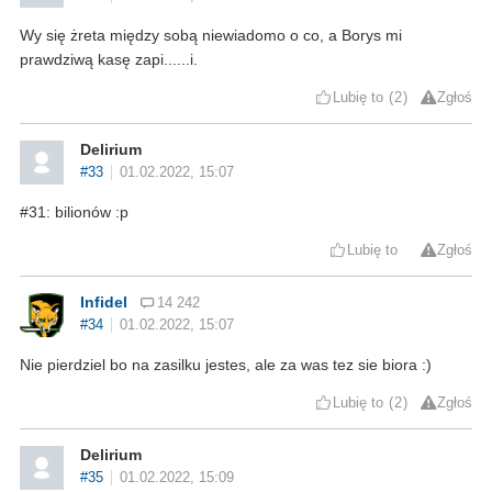
Wy się żreta między sobą niewiadomo o co, a Borys mi
prawdziwą kasę zapi......i.
Lubię to
2
Zgłoś
Delirium
#33
01.02.2022, 15:07
#31: bilionów :p
Lubię to
Zgłoś
Infidel
14 242
#34
01.02.2022, 15:07
Nie pierdziel bo na zasilku jestes, ale za was tez sie biora :)
Lubię to
2
Zgłoś
Delirium
#35
01.02.2022, 15:09