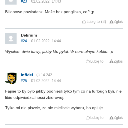
#23
01.02.2022, 14:43
Bilionowe powiadasz. Może bez ponglisza, co? ;p
Lubię to
3
Zgłoś
Delirium
#24
01.02.2022, 14:44
Wypiłem dwie kawy, jakby kto pytał. W normalnym kubku. ;p
Lubię to
Zgłoś
Infidel
14 242
#25
01.02.2022, 14:44
Fajnie to by bylo jakby podniesli tylko tym co na furlough byli, nie
libie odpiwiedzialnosci zbiorowej.
Tylko mi nie piszcie, ze nie mieliscie wyboru, bo opluje.
Lubię to
Zgłoś