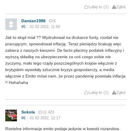
Lubię to
1
Zgłoś
Damian1986
6
#5
01.02.2022, 11:50
Jak to skąd miał ?? Wydrukował na drukarce funty, rozdał nie
pracującym, spowodował inflację. Teraz pieniędzy brakuję więc
zabiera z naszych kieszeni. De facto płacimy podatek inflacyjny i
wyższą składkę na ubezpieczenie za coś czego sobie nie
życzymy, mało tego rządy poszczególnych krajów włącznie z
brytyjskim wywołały sztucznie kryzys gospodarczy, a media
włącznie z Emito mówi nam, że przez pandemię powstała inflacja
!! Hahahaha
Lubię to
1
Zgłoś
Sokole
11 423
#6
01.02.2022, 12:17
Rzetelne informacje emito podaje jedynie w kwestii rozwodow.