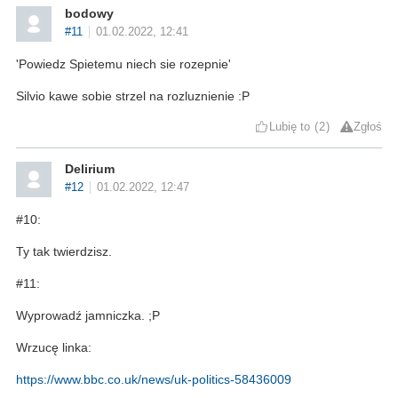
bodowy
#11
01.02.2022, 12:41
'Powiedz Spietemu niech sie rozepnie'
Silvio kawe sobie strzel na rozluznienie :P
Lubię to
2
Zgłoś
Delirium
#12
01.02.2022, 12:47
#10:
Ty tak twierdzisz.
#11:
Wyprowadź jamniczka. ;P
Wrzucę linka:
https://www.bbc.co.uk/news/uk-politics-58436009