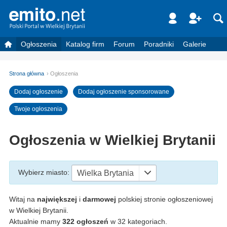
Ogłoszenia
Katalog firm
Forum
Poradniki
Galerie
Strona główna
Ogłoszenia
Dodaj ogłoszenie
Dodaj ogłoszenie sponsorowane
Twoje ogłoszenia
Ogłoszenia w Wielkiej Brytanii
Wybierz miasto
:
Wielka Brytania
Witaj na
największej
i
darmowej
polskiej stronie ogłoszeniowej
w Wielkiej Brytanii.
Aktualnie mamy
322 ogłoszeń
w 32 kategoriach.