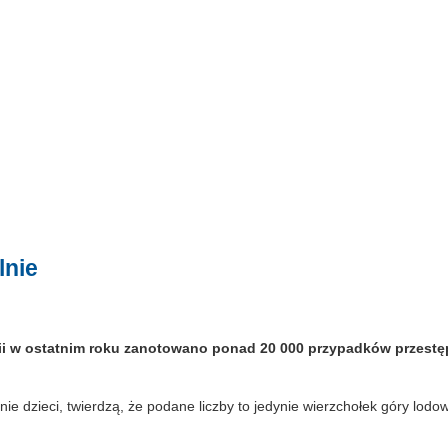
lnie
lii w ostatnim roku zanotowano ponad 20 000 przypadków przestę
ie dzieci, twierdzą, że podane liczby to jedynie wierzchołek góry lodo