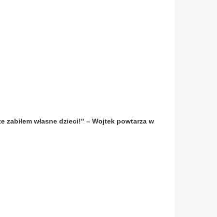
że zabiłem własne dzieci!" – Wojtek powtarza w