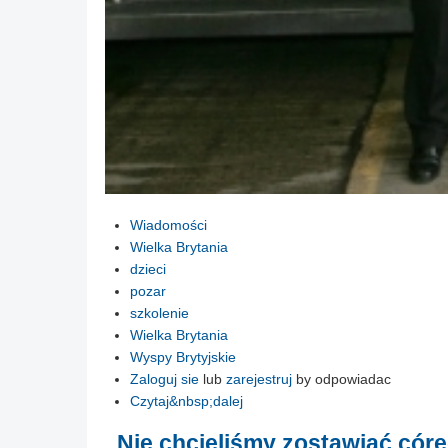
Wiadomości
Wielka Brytania
dzieci
pozar
szkolenie
Wielka Brytania
Wyspy Brytyjskie
Zaloguj sie
lub
zarejestruj
by odpowiadac
Czytaj&nbsp;dalej
„Nie chcieliśmy zostawiać córe