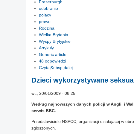
Fraserburgh
odebranie
polacy
prawo
Rodzina
Wielka Brytania
Wyspy Brytyjskie
Artykuły
Generic article
48 odpowiedzi
Czytaj&nbsp;dalej
Dzieci wykorzystywane seksua
wt., 20/01/2009 - 08:25
Według najnowszych danych policji w Anglii i Wa
serwis BBC.
Przedstawiciele NSPCC, organizacji działającej w obron
zgłoszonych.