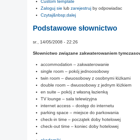
Custom template
Zaloguj sie
lub
zarejestruj
by odpowiadac
Czytaj&nbsp;dalej
Podstawowe słownictwo
sr., 14/05/2008 - 22:26
Słownictwo związane zakwaterowaniem tymczas
accommodation – zakwaterowanie
single room – pokój jednoosobowy
twin room – dwuosobowy z osobnymi łóżkami
double room – dwuosobowy z jednym łóżkiem
en suite – pokój z własną łazienką
TV lounge – sala telewizyjna
internet access – dostęp do internetu
parking space – miejsce do parkowania
check-in time – początek doby hotelowej
check-out time – koniec doby hotelowej