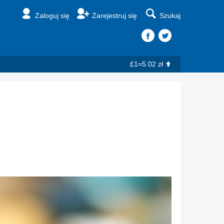
Zaloguj się
Zarejestruj się
Szukaj
£1=5.02 zł