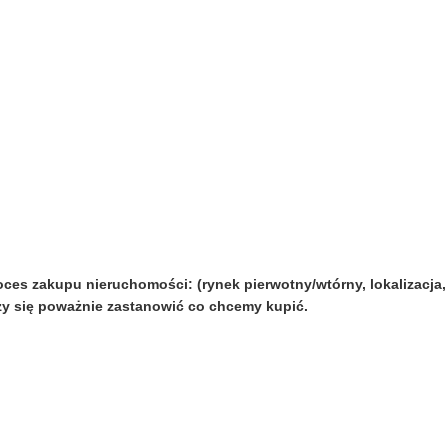
oces zakupu nieruchomości: (rynek pierwotny/wtórny, lokalizacja,
ży się poważnie zastanowić co chcemy kupić.