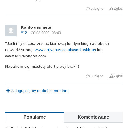
Lubię to
Zgłoś
Konto usunięte
#12
26.08.2009, 08:49
''Jeśli i Ty chcesz zostać kierowcą londyńskiego autobusu
odwiedź stronę:
www.arrivabus.co.uk/work-with-us
lub
www.arrivalondon.com''
Napaliłem się, niestety ofert pracy brak :)
Lubię to
Zgłoś
Zaloguj się by dodać komentarz
Popularne
Komentowane