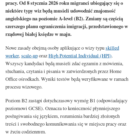
pracy. Od 8 stycznia 2026 roku migranci ubiegający się o
niektóre typy wiz będą musieli udowodnić znajomość
angielskiego na poziomie A-level (B2). Zmiany są częścią
szerszego planu ograniczenia imigracji, przedstawionego w
rządowej białej księdze w maju.
Nowe zasady obejmą osoby aplikujące o wizy typu
skilled
worker
,
scale-up
oraz
High Potential Individual (HPI)
.
Wszyscy kandydaci będą musieli zdać egzamin z mówienia,
słuchania, czytania i pisania w zatwierdzonych przez Home
Office ośrodkach. Wyniki testów będą weryfikowane w ramach
procesu wizowego.
Poziom B2 zastąpi dotychczasowy wymóg B1 (odpowiadający
poziomowi GCSE). Oznacza to konieczność płynniejszego
posługiwania się językiem, rozumienia bardziej złożonych
treści i swobodnego komunikowania się w miejscu pracy oraz
w życiu codziennym.