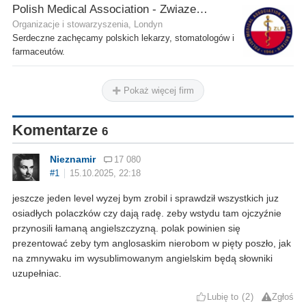
Polish Medical Association - Zwiazek Lekarzy Polskich w Wielkiej Brytanii
Organizacje i stowarzyszenia, Londyn
Serdeczne zachęcamy polskich lekarzy, stomatologów i
farmaceutów.
Pokaż więcej firm
Komentarze
6
Nieznamir
17 080
#1
15.10.2025, 22:18
jeszcze jeden level wyzej bym zrobil i sprawdził wszystkich juz
osiadłych polaczków czy dają radę. zeby wstydu tam ojczyźnie
przynosili łamaną angielszczyzną. polak powinien się
prezentować zeby tym anglosaskim nierobom w pięty poszło, jak
na zmnywaku im wysublimowanym angielskim będą słowniki
uzupełniac.
Lubię to
2
Zgłoś