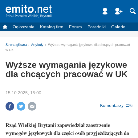
Ogłoszenia
Katalog firm
Forum
Poradniki
Galerie
Strona główna
Artykuły
Wyższe wymagania językowe dla chcących pracować
w UK
Wyższe wymagania językowe
dla chcących pracować w UK
15.10.2025, 15:00
Komentarzy
6
Rząd Wielkiej Brytanii zapowiedział zaostrzenie
wymogów językowych dla części osób przyjeżdżających do