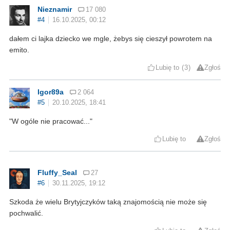
Nieznamir
17 080
#4
16.10.2025, 00:12
dałem ci lajka dziecko we mgle, żebys się cieszył powrotem na
emito.
Lubię to
3
Zgłoś
Igor89a
2 064
#5
20.10.2025, 18:41
"W ogóle nie pracować..."
Lubię to
Zgłoś
Fluffy_Seal
27
#6
30.11.2025, 19:12
Szkoda że wielu Brytyjczyków taką znajomością nie może się
pochwalić.