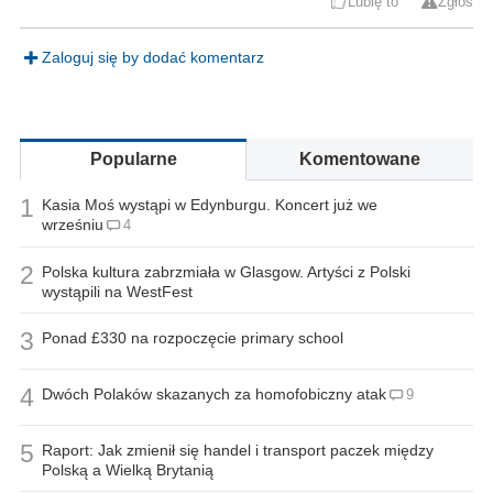
Lubię to
Zgłoś
Zaloguj się by dodać komentarz
Popularne
Komentowane
1
Kasia Moś wystąpi w Edynburgu. Koncert już we
wrześniu
4
2
Polska kultura zabrzmiała w Glasgow. Artyści z Polski
wystąpili na WestFest
3
Ponad £330 na rozpoczęcie primary school
4
Dwóch Polaków skazanych za homofobiczny atak
9
5
Raport: Jak zmienił się handel i transport paczek między
Polską a Wielką Brytanią