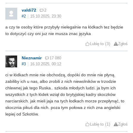
valdi72
2
#2
15.10.2025, 23:30
a czy te osoby które przybyły nielegalnie na łódkach tez będzie
to dotyczyć czy oni juz nie musza znac języka
Lubię to
3
Zgłoś
Nieznamir
17 080
#3
16.10.2025, 00:12
ci w łódkach mnie nie obchodzą, dopóki do mnie nie płyną.
zabiliby ich u nas, albo zrobili z nich niewolników w trzodzie
chlewnej jak tego Ruska.. szkoda młodych ludzi. ja bym ich
wszystkich z tych łódek wziął do brytyjskiej kadry skoczków
narciarskich. jak mieli jaja na tych łodkach morze przepłynąć, to
skocznia pikuś dla nich. poza tym połowa z nich zna angielski
lepiej od Szkotów.
Lubię to
1
Zgłoś