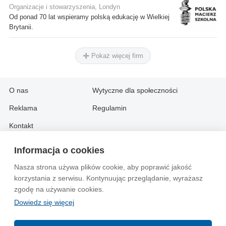
Organizacje i stowarzyszenia, Londyn
Od ponad 70 lat wspieramy polską edukację w Wielkiej
Brytanii.
Pokaż więcej firm
O nas
Wytyczne dla społeczności
Reklama
Regulamin
Kontakt
Informacja o cookies
Information in English:
Nasza strona używa plików cookie, aby poprawić jakość
About
Contact
korzystania z serwisu. Kontynuując przeglądanie, wyrażasz
Advertise
zgodę na używanie cookies.
Dowiedz się więcej
© 2004-2026 Emito.net