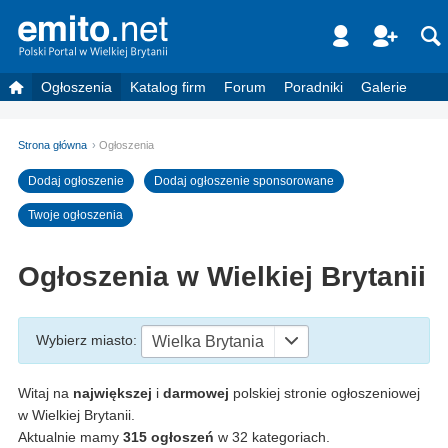
Ogłoszenia
Katalog firm
Forum
Poradniki
Galerie
Strona główna
Ogłoszenia
Dodaj ogłoszenie
Dodaj ogłoszenie sponsorowane
Twoje ogłoszenia
Ogłoszenia w Wielkiej Brytanii
Wybierz miasto
:
Wielka Brytania
Witaj na
największej
i
darmowej
polskiej stronie ogłoszeniowej
w Wielkiej Brytanii.
Aktualnie mamy
315 ogłoszeń
w 32 kategoriach.