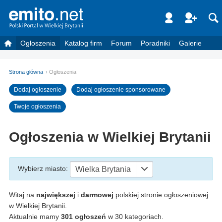
Ogłoszenia
Katalog firm
Forum
Poradniki
Galerie
Strona główna
Ogłoszenia
Dodaj ogłoszenie
Dodaj ogłoszenie sponsorowane
Twoje ogłoszenia
Ogłoszenia w Wielkiej Brytanii
Wybierz miasto
:
Wielka Brytania
Witaj na
największej
i
darmowej
polskiej stronie ogłoszeniowej
w Wielkiej Brytanii.
Aktualnie mamy
301 ogłoszeń
w 30 kategoriach.