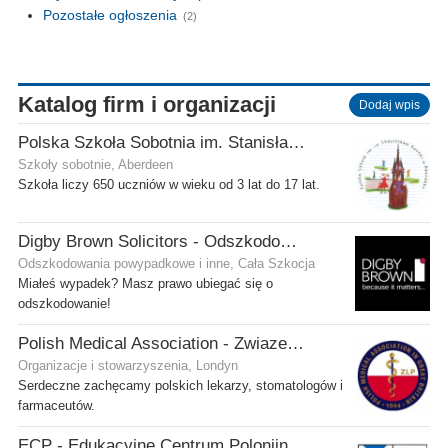
Pozostałe ogłoszenia
(2)
Katalog firm i organizacji
Dodaj wpis
Polska Szkoła Sobotnia im. Stanisława Kostki
Szkoły sobotnie, Aberdeen
Szkoła liczy 650 uczniów w wieku od 3 lat do 17 lat.
Digby Brown Solicitors - Odszkodowania w Szkocji
Odszkodowania powypadkowe i inne, Cała Szkocja
Miałeś wypadek? Masz prawo ubiegać się o
odszkodowanie!
Polish Medical Association - Zwiazek Lekarzy Polskich w Wielkiej Brytanii
Organizacje i stowarzyszenia, Londyn
Serdeczne zachęcamy polskich lekarzy, stomatologów i
farmaceutów.
ECP - Edukacyjne Centrum Polonijne SCIO - Musselburgh