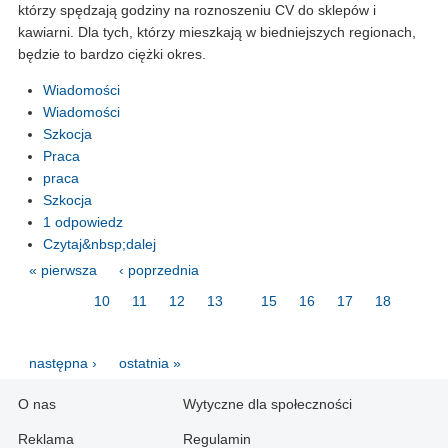
którzy spędzają godziny na roznoszeniu CV do sklepów i
kawiarni. Dla tych, którzy mieszkają w biedniejszych regionach,
będzie to bardzo ciężki okres.
Wiadomości
Wiadomości
Szkocja
Praca
praca
Szkocja
1 odpowiedz
Czytaj&nbsp;dalej
« pierwsza
‹ poprzednia
…
10
11
12
13
14
15
16
17
18
…
następna ›
ostatnia »
O nas
Wytyczne dla społeczności
Reklama
Regulamin