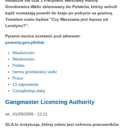
odbędzie się czat z Prezydent Warszawy Hanną
Gronkiewicz-Waltz skierowany do Polaków, którzy wrócili
bądź rozważają powrót do kraju po pobycie za granicą.
Tematem czatu będzie "Czy Warszawa jest lepsza od
Londynu?".
Pytanie można zostawić pod adresem:
powroty.gov.pl/chat
Wiadomości
Wiadomości
Polska
hanna gronkiewicz-waltz
Praca
13 odpowiedzi
Czytaj&nbsp;dalej
Gangmaster Licencing Authority
wt., 01/09/2009 - 13:21
GLA to instytucja, której celem jest ochrona pracowników