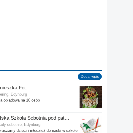
Dodaj wpis
nieszka Fec
ering, Edynburg
a obiadowa na 10 osób
Polska Szkoła Sobotnia pod patronatem SPK w Edynburgu - Filia Gilmerton
oły sobotnie, Edynburg
raszamy dzieci i młodzież do nauki w szkole