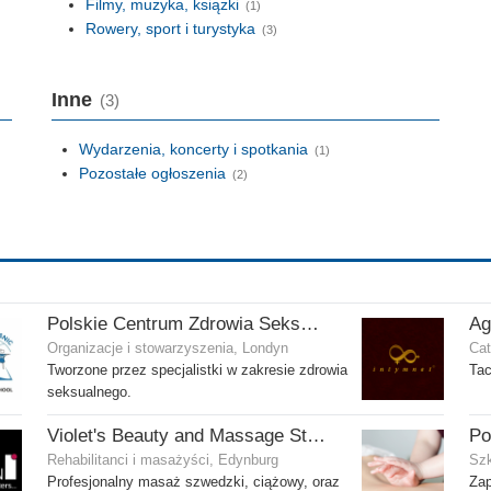
Filmy, muzyka, książki
(1)
Rowery, sport i turystyka
(3)
Inne
(3)
Wydarzenia, koncerty i spotkania
(1)
Pozostałe ogłoszenia
(2)
Polskie Centrum Zdrowia Seksualnego
Ag
Organizacje i stowarzyszenia, Londyn
Cat
Tworzone przez specjalistki w zakresie zdrowia
Tac
seksualnego.
Violet's Beauty and Massage Studio
Rehabilitanci i masażyści, Edynburg
Szk
Profesjonalny masaż szwedzki, ciążowy, oraz
Zap