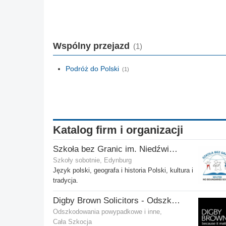
Wspólny przejazd
(1)
Podróż do Polski
(1)
Katalog firm i organizacji
Szkoła bez Granic im. Niedźwiedzia Wojtka
Szkoły sobotnie, Edynburg
Język polski, geografa i historia Polski, kultura i
tradycja.
Digby Brown Solicitors - Odszkodowania w Szkocji
Odszkodowania powypadkowe i inne,
Cała Szkocja