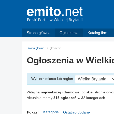
Strona główna
Ogłoszenia
Katalog firm
Strona główna
Ogłoszenia
Ogłoszenia w Wielkie
Wybierz miasto
lub region
:
Wielka Brytania
Witaj na
największej
i
darmowej
polskiej stronie ogło
Aktualnie mamy
315 ogłoszeń
w 32 kategoriach.
Kategorie
Pokaż:
Ostatnio dodane