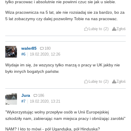
tylko pracowac i absolutnie nie powinni czuc sie jak u siebie.
Wiza pracownicza na 5 lat, ale nie rozsiadaj sie za bardzo, bo za
5 lat zobaczymy czy dalej pozwolimy Tobie na nas pracowac.
Lubię to
2
Zgłoś
waler85
180
#6
19.02.2020, 12:26
Wydaje im się, że wszyscy tylko marzą o pracy w UK jakby nie
było innych bogatych państw.
Lubię to
2
Zgłoś
Jura
186
#7
19.02.2020, 13:21
"Wykorzystując wolny przepływ osób w Unii Europejskiej
szkodziły nam, zabierając nam miejsca pracy i obniżając zarobki"
NAM? I kto to mówi - pół Ugandyjka, pół Hinduska?