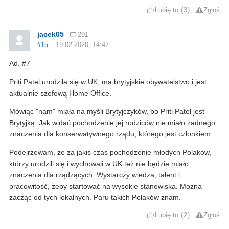
Lubię to
3
Zgłoś
jacek05
291
#15
19.02.2020, 14:47
Ad. #7
Priti Patel urodziła się w UK, ma brytyjskie obywatelstwo i jest
aktualnie szefową Home Office.
Mówiąc "nam" miała na myśli Brytyjczyków, bo Priti Patel jest
Brytyjką. Jak widać pochodzenie jej rodziców nie miało żadnego
znaczenia dla konserwatywnego rządu, którego jest członkiem.
Podejrzewam, że za jakiś czas pochodzenie młodych Polaków,
którzy urodzili się i wychowali w UK też nie będzie miało
znaczenia dla rządzących. Wystarczy wiedza, talent i
pracowitość, żeby startować na wysokie stanowiska. Można
zacząć od tych lokalnych. Paru takich Polaków znam.
Lubię to
2
Zgłoś