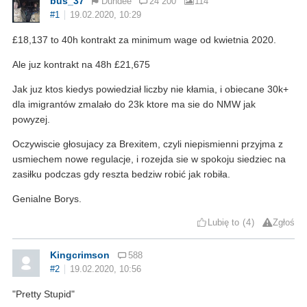
bus_37
Dundee
24 200
114
#1
19.02.2020, 10:29
£18,137 to 40h kontrakt za minimum wage od kwietnia 2020.
Ale juz kontrakt na 48h £21,675
Jak juz ktos kiedys powiedział liczby nie kłamia, i obiecane 30k+
dla imigrantów zmalało do 23k ktore ma sie do NMW jak
powyzej.
Oczywiscie głosujacy za Brexitem, czyli niepismienni przyjma z
usmiechem nowe regulacje, i rozejda sie w spokoju siedziec na
zasiłku podczas gdy reszta bedziw robić jak robiła.
Genialne Borys.
Lubię to
4
Zgłoś
Kingcrimson
588
#2
19.02.2020, 10:56
"Pretty Stupid"