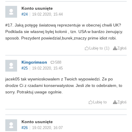
Konto usunięte
#24
19.02.2020, 15:44
#17. Jaką potęgę światową reprezentuje w obecnej chwili UK?
Podklada sie wlasnej bylej kolonii , tzn. USA w bardzo żenujący.
sposob. Prezydent powiedzial,burek,znaczy prime idiot robi.
Lubię to
1
Zgłoś
Kingcrimson
588
#25
19.02.2020, 15:45
jacek05 tak wywnioskowalem z Twoich wypowiedzi. Ze po
drodze Ci z rzadami konserwatystow. Jesli zle to odebralem, to
sorry. Potraktuj uwage ogolnie.
Lubię to
Zgłoś
Konto usunięte
#26
19.02.2020, 16:07