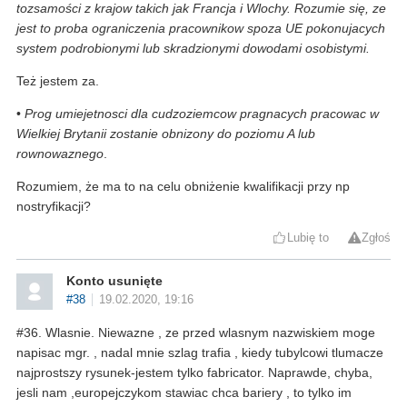
tozsamości z krajow takich jak Francja i Wlochy. Rozumie się, ze
jest to proba ograniczenia pracownikow spoza UE pokonujacych
system podrobionymi lub skradzionymi dowodami osobistymi.
Też jestem za.
•
Prog umiejetnosci dla cudzoziemcow pragnacych pracowac w
Wielkiej Brytanii zostanie obnizony do poziomu A lub
rownowaznego
.
Rozumiem, że ma to na celu obniżenie kwalifikacji przy np
nostryfikacji?
Lubię to
Zgłoś
Konto usunięte
#38
19.02.2020, 19:16
#36. Wlasnie. Niewazne , ze przed wlasnym nazwiskiem moge
napisac mgr. , nadal mnie szlag trafia , kiedy tubylcowi tlumacze
najprostszy rysunek-jestem tylko fabricator. Naprawde, chyba,
jesli nam ,europejczykom stawiac chca bariery , to tylko im