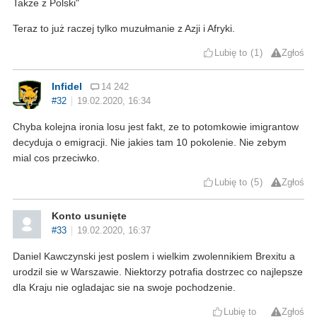
Także z Polski"
Teraz to już raczej tylko muzułmanie z Azji i Afryki.
Lubię to
1
Zgłoś
Infidel
14 242
#32
19.02.2020, 16:34
Chyba kolejna ironia losu jest fakt, ze to potomkowie imigrantow
decyduja o emigracji. Nie jakies tam 10 pokolenie. Nie zebym
mial cos przeciwko.
Lubię to
5
Zgłoś
Konto usunięte
#33
19.02.2020, 16:37
Daniel Kawczynski jest poslem i wielkim zwolennikiem Brexitu a
urodzil sie w Warszawie. Niektorzy potrafia dostrzec co najlepsze
dla Kraju nie ogladajac sie na swoje pochodzenie.
Lubię to
Zgłoś