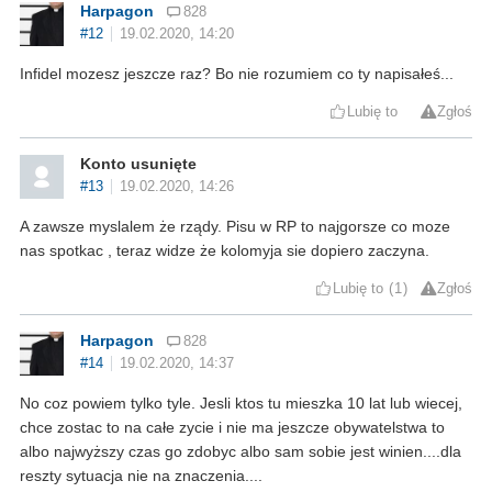
Harpagon
828
#12
19.02.2020, 14:20
Infidel mozesz jeszcze raz? Bo nie rozumiem co ty napisałeś...
Lubię to
Zgłoś
Konto usunięte
#13
19.02.2020, 14:26
A zawsze myslalem że rządy. Pisu w RP to najgorsze co moze
nas spotkac , teraz widze że kolomyja sie dopiero zaczyna.
Lubię to
1
Zgłoś
Harpagon
828
#14
19.02.2020, 14:37
No coz powiem tylko tyle. Jesli ktos tu mieszka 10 lat lub wiecej,
chce zostac to na całe zycie i nie ma jeszcze obywatelstwa to
albo najwyższy czas go zdobyc albo sam sobie jest winien....dla
reszty sytuacja nie na znaczenia....