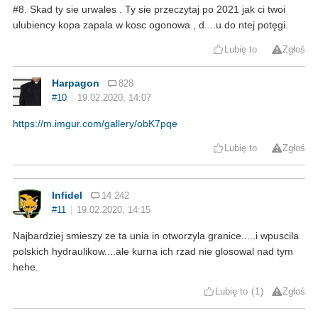
#8. Skad ty sie urwales . Ty sie przeczytaj po 2021 jak ci twoi
ulubiency kopa zapala w kosc ogonowa , d....u do ntej potęgi.
Lubię to
Zgłoś
Harpagon
828
#10
19.02.2020, 14:07
https://m.imgur.com/gallery/obK7pqe
Lubię to
Zgłoś
Infidel
14 242
#11
19.02.2020, 14:15
Najbardziej smieszy ze ta unia in otworzyla granice.....i wpuscila
polskich hydraulikow....ale kurna ich rzad nie glosowal nad tym
hehe.
Lubię to
1
Zgłoś