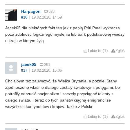
Harpagon
828
#16
19.02.2020, 14:59
Jacek05 dla niektórych fakt ten jak z panią Priti Patel wykracza
poza zdolność logicznego myślenia lub bark podstawowej wiedzy
o kraju w ktorym żyją.
Lubię to
1
Zgłoś
jacek05
291
#17
19.02.2020, 15:06
Chciałbym też zauważyć, że Wielka Brytania, a później Stany
Zjednoczone właśnie dlatego zostały światowymi potęgami, bo
potrafiły odrzucić nacjonalizm i zaczęły przyciągać talenty z
całego świata. I teraz do tych państw ciągną emigranci ze
wszystkich kontynentów i krajów. Także z Polski.
Lubię to
1
Zgłoś