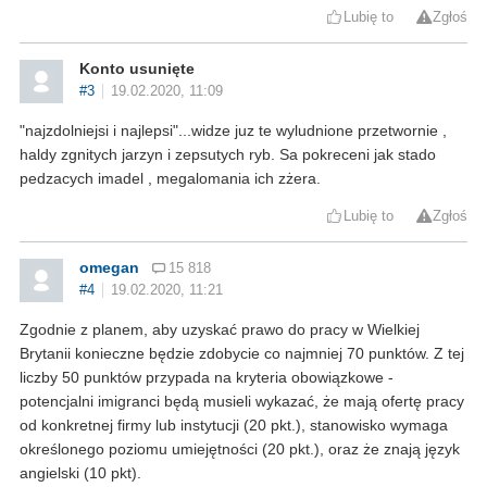
Lubię to
Zgłoś
Konto usunięte
#3
19.02.2020, 11:09
"najzdolniejsi i najlepsi"...widze juz te wyludnione przetwornie ,
haldy zgnitych jarzyn i zepsutych ryb. Sa pokreceni jak stado
pedzacych imadel , megalomania ich zżera.
Lubię to
Zgłoś
omegan
15 818
#4
19.02.2020, 11:21
Zgodnie z planem, aby uzyskać prawo do pracy w Wielkiej
Brytanii konieczne będzie zdobycie co najmniej 70 punktów. Z tej
liczby 50 punktów przypada na kryteria obowiązkowe -
potencjalni imigranci będą musieli wykazać, że mają ofertę pracy
od konkretnej firmy lub instytucji (20 pkt.), stanowisko wymaga
określonego poziomu umiejętności (20 pkt.), oraz że znają język
angielski (10 pkt).