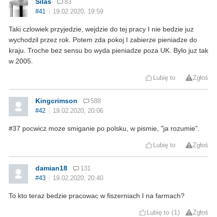
Silas
83
#41
19.02.2020, 19:59
Taki czlowiek przyjedzie, wejdzie do tej pracy I nie bedzie juz
wychodzil przez rok. Potem zda pokoj I zabierze pieniadze do
kraju. Troche bez sensu bo wyda pieniadze poza UK. Bylo juz tak
w 2005.
Lubię to
Zgłoś
Kingcrimson
588
#42
19.02.2020, 20:06
#37 pocwicz moze smiganie po polsku, w pismie, "ja rozumie".
Lubię to
Zgłoś
damian18
131
#43
19.02.2020, 20:40
To kto teraz bedzie pracowac w fiszerniach I na farmach?
Lubię to
1
Zgłoś