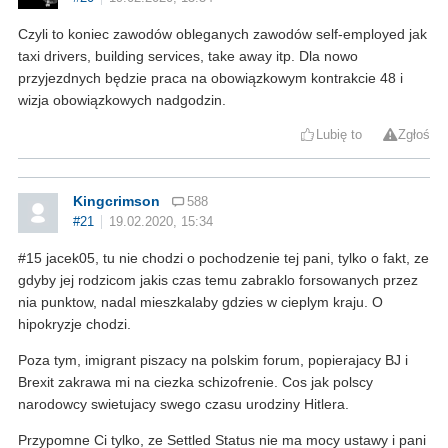
Czyli to koniec zawodów obleganych zawodów self-employed jak
taxi drivers, building services, take away itp. Dla nowo
przyjezdnych będzie praca na obowiązkowym kontrakcie 48 i
wizja obowiązkowych nadgodzin.
Lubię to
Zgłoś
Kingcrimson
588
#21
19.02.2020, 15:34
#15 jacek05, tu nie chodzi o pochodzenie tej pani, tylko o fakt, ze
gdyby jej rodzicom jakis czas temu zabraklo forsowanych przez
nia punktow, nadal mieszkalaby gdzies w cieplym kraju. O
hipokryzje chodzi.
Poza tym, imigrant piszacy na polskim forum, popierajacy BJ i
Brexit zakrawa mi na ciezka schizofrenie. Cos jak polscy
narodowcy swietujacy swego czasu urodziny Hitlera.
Przypomne Ci tylko, ze Settled Status nie ma mocy ustawy i pani