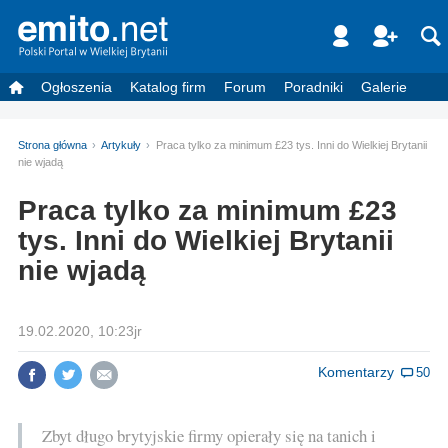
Ogłoszenia
Katalog firm
Forum
Poradniki
Galerie
Strona główna
Artykuły
Praca tylko za minimum £23 tys. Inni do Wielkiej Brytanii
nie wjadą
Praca tylko za minimum £23
tys. Inni do Wielkiej Brytanii
nie wjadą
19.02.2020, 10:23jr
Komentarzy
50
Zbyt długo brytyjskie firmy opierały się na tanich i