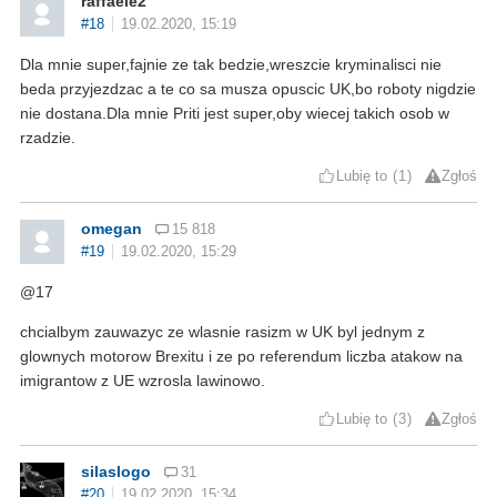
raffaele2
#18
19.02.2020, 15:19
Dla mnie super,fajnie ze tak bedzie,wreszcie kryminalisci nie
beda przyjezdzac a te co sa musza opuscic UK,bo roboty nigdzie
nie dostana.Dla mnie Priti jest super,oby wiecej takich osob w
rzadzie.
Lubię to
1
Zgłoś
omegan
15 818
#19
19.02.2020, 15:29
@17
chcialbym zauwazyc ze wlasnie rasizm w UK byl jednym z
glownych motorow Brexitu i ze po referendum liczba atakow na
imigrantow z UE wzrosla lawinowo.
Lubię to
3
Zgłoś
silaslogo
31
#20
19.02.2020, 15:34