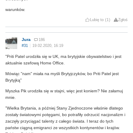
warunków.
Lubię to
1
Zgłoś
Jura
186
#31
19.02.2020, 16:19
"Priti Patel urodziła się w UK, ma brytyjskie obywatelstwo i jest
aktualnie szefową Home Office.
Mówiąc "nam" miała na myśli Brytyjczyków, bo Priti Patel jest
Brytyjką"
Myszka Pik urodziła się w stajni, więc jest koniem? Nie załamuj
mnie.
"Wielka Brytania, a później Stany Zjednoczone właśnie dlatego
zostały światowymi potęgami, bo potrafiły odrzucić nacjonalizm i
zaczęły przyciągać talenty z całego świata. I teraz do tych
państw ciągną emigranci ze wszystkich kontynentów i krajów.