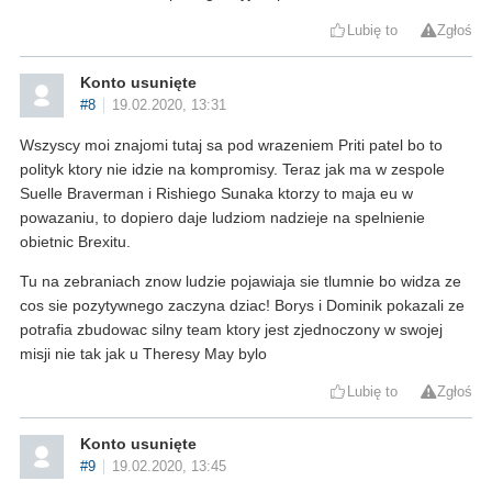
Lubię to
Zgłoś
Konto usunięte
#8
19.02.2020, 13:31
Wszyscy moi znajomi tutaj sa pod wrazeniem Priti patel bo to
polityk ktory nie idzie na kompromisy. Teraz jak ma w zespole
Suelle Braverman i Rishiego Sunaka ktorzy to maja eu w
powazaniu, to dopiero daje ludziom nadzieje na spelnienie
obietnic Brexitu.
Tu na zebraniach znow ludzie pojawiaja sie tlumnie bo widza ze
cos sie pozytywnego zaczyna dziac! Borys i Dominik pokazali ze
potrafia zbudowac silny team ktory jest zjednoczony w swojej
misji nie tak jak u Theresy May bylo
Lubię to
Zgłoś
Konto usunięte
#9
19.02.2020, 13:45