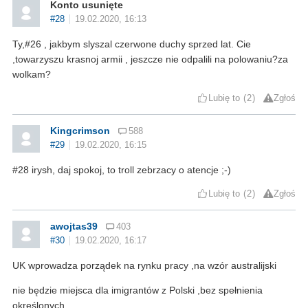
Konto usunięte
#28
19.02.2020, 16:13
Ty,#26 , jakbym slyszal czerwone duchy sprzed lat. Cie
,towarzyszu krasnoj armii , jeszcze nie odpalili na polowaniu?za
wolkam?
Lubię to
2
Zgłoś
Kingcrimson
588
#29
19.02.2020, 16:15
#28 irysh, daj spokoj, to troll zebrzacy o atencje ;-)
Lubię to
2
Zgłoś
awojtas39
403
#30
19.02.2020, 16:17
UK wprowadza porządek na rynku pracy ,na wzór australijski
nie będzie miejsca dla imigrantów z Polski ,bez spełnienia
określonych