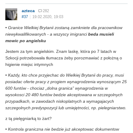
azteca
282
#37
19.02.2020, 19:03
•
Granice Wielkiej Brytanii zostaną zamkniete dla pracownikow
niewykwalifikowanych - a wszyscy imigranci
beda musieli
mowic po angielsku
Jestem za tym angielskim. Znam laskę, która po 7 latach w
Szkocji potrzebowała tłumacza żeby porozmawiać z położną o
higienie miejsc intymnych
•
Każdy, kto chce przyjechac do Wielkiej Brytanii do pracy, musi
posiadac oferte pracy z progiem wynagrodzenia wynoszącym 25
600 funtów - chociaz „dolna granica” wynagrodzenia w
wysokosci 20 480 funtów bedzie akceptowana w szczegolnych
przypadkach, w zawodach niskoplatnych a wymagajacych
szczegolnych predyspozycji lub umiejętności, np. pielegniarstwo.
z tą pielęgniarką to żart?
•
Kontrola graniczna nie bedzie już akceptowac dokumentow