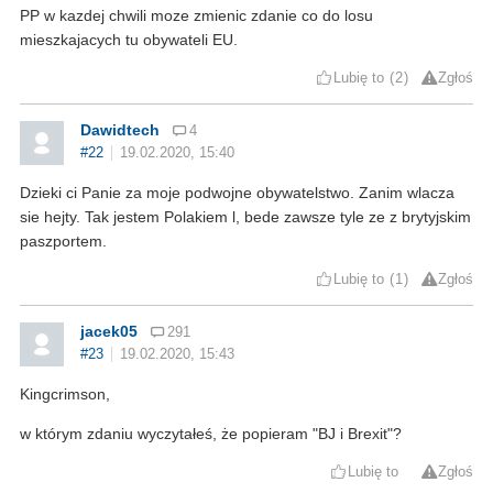
PP w kazdej chwili moze zmienic zdanie co do losu
mieszkajacych tu obywateli EU.
Lubię to
2
Zgłoś
Dawidtech
4
#22
19.02.2020, 15:40
Dzieki ci Panie za moje podwojne obywatelstwo. Zanim wlacza
sie hejty. Tak jestem Polakiem l, bede zawsze tyle ze z brytyjskim
paszportem.
Lubię to
1
Zgłoś
jacek05
291
#23
19.02.2020, 15:43
Kingcrimson,
w którym zdaniu wyczytałeś, że popieram "BJ i Brexit"?
Lubię to
Zgłoś