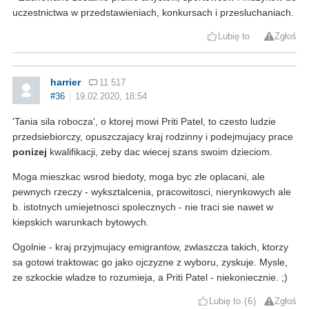
uczestnictwa w przedstawieniach, konkursach i przesluchaniach.
Lubię to
Zgłoś
harrier
11 517
#36
19.02.2020, 18:54
'Tania sila robocza', o ktorej mowi Priti Patel, to czesto ludzie
przedsiebiorczy, opuszczajacy kraj rodzinny i podejmujacy prace
ponizej
kwalifikacji, zeby dac wiecej szans swoim dzieciom.
Moga mieszkac wsrod biedoty, moga byc zle oplacani, ale
pewnych rzeczy - wyksztalcenia, pracowitosci, nierynkowych ale
b. istotnych umiejetnosci spolecznych - nie traci sie nawet w
kiepskich warunkach bytowych.
Ogolnie - kraj przyjmujacy emigrantow, zwlaszcza takich, ktorzy
sa gotowi traktowac go jako ojczyzne z wyboru, zyskuje. Mysle,
ze szkockie wladze to rozumieja, a Priti Patel - niekoniecznie. ;)
Lubię to
6
Zgłoś