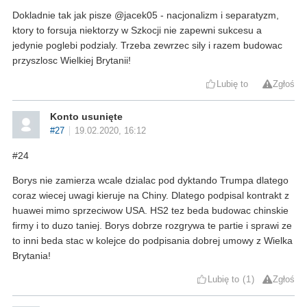
Dokladnie tak jak pisze @jacek05 - nacjonalizm i separatyzm,
ktory to forsuja niektorzy w Szkocji nie zapewni sukcesu a
jedynie poglebi podzialy. Trzeba zewrzec sily i razem budowac
przyszlosc Wielkiej Brytanii!
Lubię to
Zgłoś
Konto usunięte
#27
19.02.2020, 16:12
#24
Borys nie zamierza wcale dzialac pod dyktando Trumpa dlatego
coraz wiecej uwagi kieruje na Chiny. Dlatego podpisal kontrakt z
huawei mimo sprzeciwow USA. HS2 tez beda budowac chinskie
firmy i to duzo taniej. Borys dobrze rozgrywa te partie i sprawi ze
to inni beda stac w kolejce do podpisania dobrej umowy z Wielka
Brytania!
Lubię to
1
Zgłoś