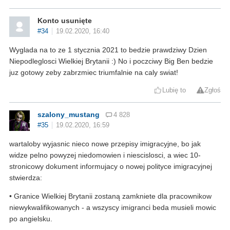
Konto usunięte
#34
19.02.2020, 16:40
Wyglada na to ze 1 stycznia 2021 to bedzie prawdziwy Dzien
Niepodleglosci Wielkiej Brytanii :) No i poczciwy Big Ben bedzie
juz gotowy zeby zabrzmiec triumfalnie na caly swiat!
Lubię to
Zgłoś
szalony_mustang
4 828
#35
19.02.2020, 16:59
wartaloby wyjasnic nieco nowe przepisy imigracyjne, bo jak
widze pelno powyzej niedomowien i niescislosci, a wiec 10-
stronicowy dokument informujacy o nowej polityce imigracyjnej
stwierdza:
• Granice Wielkiej Brytanii zostaną zamkniete dla pracownikow
niewykwalifikowanych - a wszyscy imigranci beda musieli mowic
po angielsku.