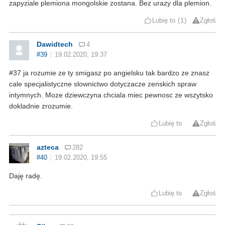
zapyziale plemiona mongolskie zostana. Bez urazy dla plemion.
Lubię to
1
Zgłoś
Dawidtech
4
#39
19.02.2020, 19:37
#37 ja rozumie ze ty smigasz po angielsku tak bardzo ze znasz
cale specjalistyczne slownictwo dotyczacze zenskich spraw
intymnych. Moze dziewczyna chciala miec pewnosc ze wszytsko
dokladnie zrozumie.
Lubię to
Zgłoś
azteca
282
#40
19.02.2020, 19:55
Daję radę.
Lubię to
Zgłoś