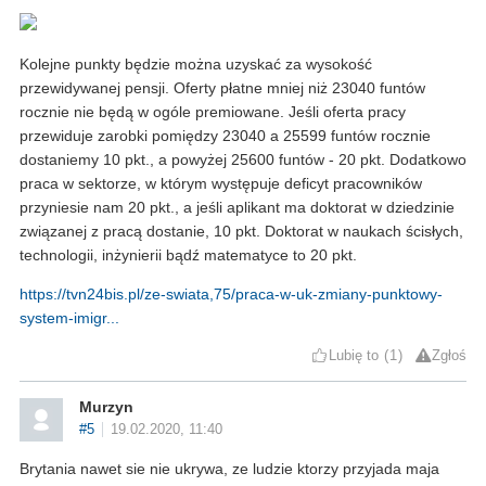
Kolejne punkty będzie można uzyskać za wysokość
przewidywanej pensji. Oferty płatne mniej niż 23040 funtów
rocznie nie będą w ogóle premiowane. Jeśli oferta pracy
przewiduje zarobki pomiędzy 23040 a 25599 funtów rocznie
dostaniemy 10 pkt., a powyżej 25600 funtów - 20 pkt. Dodatkowo
praca w sektorze, w którym występuje deficyt pracowników
przyniesie nam 20 pkt., a jeśli aplikant ma doktorat w dziedzinie
związanej z pracą dostanie, 10 pkt. Doktorat w naukach ścisłych,
technologii, inżynierii bądź matematyce to 20 pkt.
https://tvn24bis.pl/ze-swiata,75/praca-w-uk-zmiany-punktowy-
system-imigr...
Lubię to
1
Zgłoś
Murzyn
#5
19.02.2020, 11:40
Brytania nawet sie nie ukrywa, ze ludzie ktorzy przyjada maja