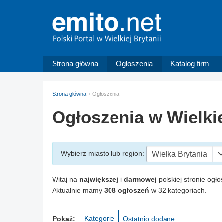
Strona główna
Ogłoszenia
Katalog firm
Strona główna
Ogłoszenia
Ogłoszenia w Wielkie
Wybierz miasto
lub region
:
Wielka Brytania
Witaj na
największej
i
darmowej
polskiej stronie ogło
Aktualnie mamy
308 ogłoszeń
w 32 kategoriach.
Kategorie
Pokaż:
Ostatnio dodane