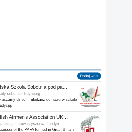
Dodaj wpis
Polska Szkoła Sobotnia pod patronatem SPK w Edynburgu - Filia Stenhouse
oły sobotnie, Edynburg
raszamy dzieci i młodzież do nauki w szkole
radycją.
Polish Airmen's Association UK - Związek Lotników Polskich WB
anizacje i stowarzyszenia, Londyn
cessor of the PAFA formed in Great Britain