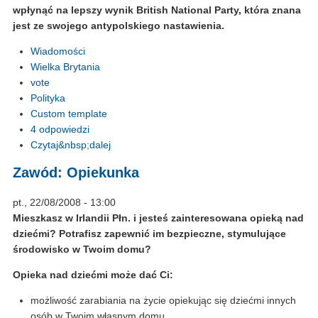
wpłynąć na lepszy wynik British National Party, która znana
jest ze swojego antypolskiego nastawienia.
Wiadomości
Wielka Brytania
vote
Polityka
Custom template
4 odpowiedzi
Czytaj&nbsp;dalej
Zawód: Opiekunka
pt., 22/08/2008 - 13:00
Mieszkasz w Irlandii Płn. i jesteś zainteresowana opieką nad
dziećmi? Potrafisz zapewnić im bezpieczne, stymulujące
środowisko w Twoim domu?
Opieka nad dziećmi może dać Ci:
możliwość zarabiania na życie opiekując się dziećmi innych
osób w Twoim własnym domu