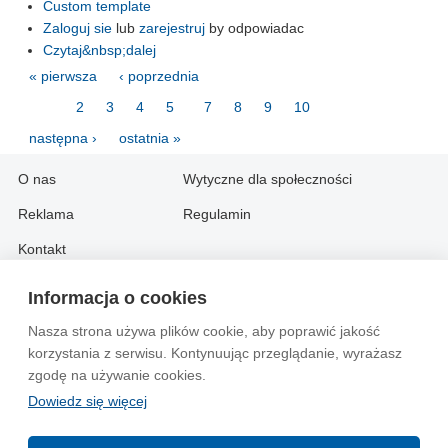
Custom template
Zaloguj sie
lub
zarejestruj
by odpowiadac
Czytaj&nbsp;dalej
« pierwsza
‹ poprzednia
…
2
3
4
5
6
7
8
9
10
…
następna ›
ostatnia »
O nas
Wytyczne dla społeczności
Reklama
Regulamin
Kontakt
Informacja o cookies
Information in English:
Nasza strona używa plików cookie, aby poprawić jakość
About
Contact
korzystania z serwisu. Kontynuując przeglądanie, wyrażasz
Advertise
zgodę na używanie cookies.
Dowiedz się więcej
© 2004-2026 Emito.net