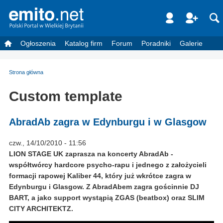
Ogłoszenia
Katalog firm
Forum
Poradniki
Galerie
Strona główna
Custom template
AbradAb zagra w Edynburgu i w Glasgow
czw., 14/10/2010 - 11:56
LION STAGE UK zaprasza na koncerty AbradAb -
współtwórcy hardcore psycho-rapu i jednego z założycieli
formacji rapowej Kaliber 44, który już wkrótce zagra w
Edynburgu i Glasgow. Z AbradAbem zagra gościnnie DJ
BART, a jako support wystąpią ZGAS (beatbox) oraz SLIM
CITY ARCHITEKTZ.