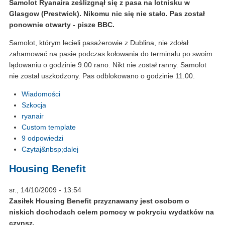
Samolot Ryanaira ześlizgnął się z pasa na lotnisku w
Glasgow (Prestwick). Nikomu nic się nie stało. Pas został
ponownie otwarty - pisze BBC.
Samolot, którym lecieli pasażerowie z Dublina, nie zdołał
zahamować na pasie podczas kołowania do terminalu po swoim
lądowaniu o godzinie 9.00 rano. Nikt nie został ranny. Samolot
nie został uszkodzony. Pas odblokowano o godzinie 11.00.
Wiadomości
Szkocja
ryanair
Custom template
9 odpowiedzi
Czytaj&nbsp;dalej
Housing Benefit
sr., 14/10/2009 - 13:54
Zasiłek Housing Benefit przyznawany jest osobom o
niskich dochodach celem pomocy w pokryciu wydatków na
czynsz.