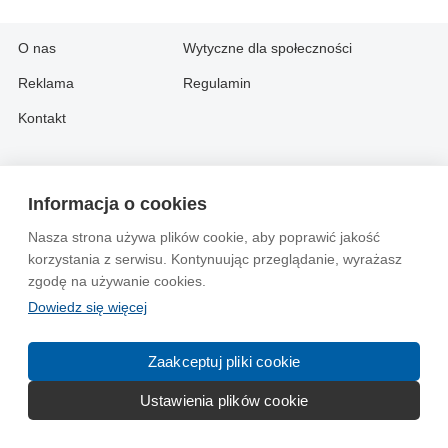
O nas
Wytyczne dla społeczności
Reklama
Regulamin
Kontakt
Information in English:
Informacja o cookies
About
Contact
Nasza strona używa plików cookie, aby poprawić jakość
Advertise
korzystania z serwisu. Kontynuując przeglądanie, wyrażasz
zgodę na używanie cookies.
© 2004-2026 Emito.net
Dowiedz się więcej
Zaakceptuj pliki cookie
Ustawienia plików cookie